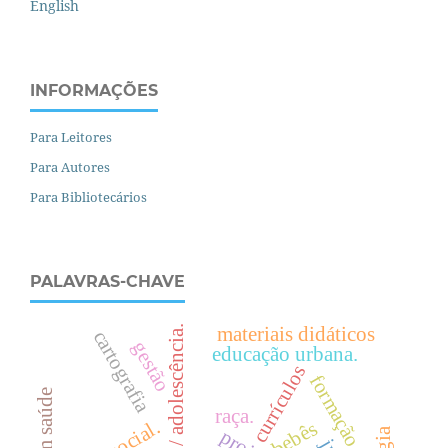
English
INFORMAÇÕES
Para Leitores
Para Autores
Para Bibliotecários
PALAVRAS-CHAVE
juventude / adolescência.
materiais didáticos
cartografia
gestão
educação urbana.
currículos
formação.
raça.
.
bebês