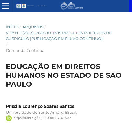
INÍCIO
/
ARQUIVOS
/
V. 16 N. 1 (2023): POR OUTROS PROJETOS POLÍTICOS DE
CURRÍCULO [PUBLICAÇÃO EM FLUXO CONTÍNUO]
/
Demanda Contínua
EDUCAÇÃO EM DIREITOS
HUMANOS NO ESTADO DE SÃO
PAULO
Priscila Lourenço Soares Santos
Universidade de Santo Amaro, Brasil.
https://orcid.org/0000-0001-5346-9732