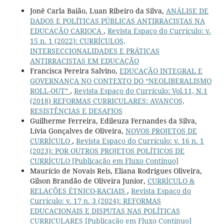
Jonê Carla Baião, Luan Ribeiro da Silva,
ANÁLISE DE
DADOS E POLÍTICAS PÚBLICAS ANTIRRACISTAS NA
EDUCAÇÃO CARIOCA
,
Revista Espaço do Currículo: v.
15 n. 1 (2022): CURRÍCULOS,
INTERSECCIONALIDADES E PRÁTICAS
ANTIRRACISTAS EM EDUCAÇÃO
Francisca Pereira Salvino,
EDUCAÇÃO INTEGRAL E
GOVERNANÇA NO CONTEXTO DO “NEOLIBERALISMO
ROLL-OUT”
,
Revista Espaço do Currículo: Vol.11, N.1
(2018) REFORMAS CURRICULARES: AVANÇOS,
RESISTÊNCIAS E DESAFIOS
Guilherme Ferreira, Edileuza Fernandes da Silva,
Lívia Gonçalves de Oliveira,
NOVOS PROJETOS DE
CURRÍCULO
,
Revista Espaço do Currículo: v. 16 n. 1
(2023): POR OUTROS PROJETOS POLÍTICOS DE
CURRÍCULO [Publicação em Fluxo Contínuo]
Maurício de Novais Reis, Eliana Rodrigues Oliveira,
Gilson Brandão de Oliveira Junior,
CURRÍCULO &
RELAÇÕES ÉTNICO-RACIAIS
,
Revista Espaço do
Currículo: v. 17 n. 3 (2024): REFORMAS
EDUCACIONAIS E DISPUTAS NAS POLÍTICAS
CURRICULARES [Publicação em Fluxo Contínuo]