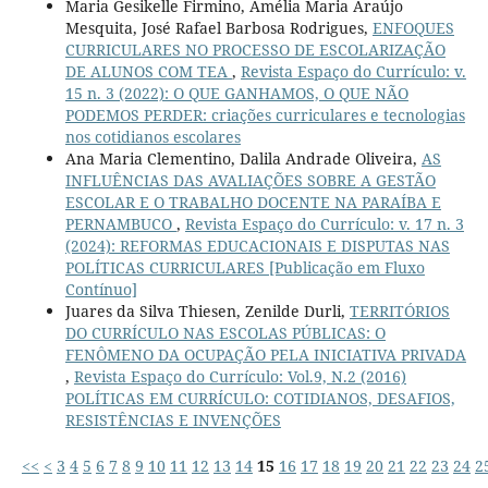
Maria Gesikelle Firmino, Amélia Maria Araújo
Mesquita, José Rafael Barbosa Rodrigues,
ENFOQUES
CURRICULARES NO PROCESSO DE ESCOLARIZAÇÃO
DE ALUNOS COM TEA
,
Revista Espaço do Currículo: v.
15 n. 3 (2022): O QUE GANHAMOS, O QUE NÃO
PODEMOS PERDER: criações curriculares e tecnologias
nos cotidianos escolares
Ana Maria Clementino, Dalila Andrade Oliveira,
AS
INFLUÊNCIAS DAS AVALIAÇÕES SOBRE A GESTÃO
ESCOLAR E O TRABALHO DOCENTE NA PARAÍBA E
PERNAMBUCO
,
Revista Espaço do Currículo: v. 17 n. 3
(2024): REFORMAS EDUCACIONAIS E DISPUTAS NAS
POLÍTICAS CURRICULARES [Publicação em Fluxo
Contínuo]
Juares da Silva Thiesen, Zenilde Durli,
TERRITÓRIOS
DO CURRÍCULO NAS ESCOLAS PÚBLICAS: O
FENÔMENO DA OCUPAÇÃO PELA INICIATIVA PRIVADA
,
Revista Espaço do Currículo: Vol.9, N.2 (2016)
POLÍTICAS EM CURRÍCULO: COTIDIANOS, DESAFIOS,
RESISTÊNCIAS E INVENÇÕES
<<
<
3
4
5
6
7
8
9
10
11
12
13
14
15
16
17
18
19
20
21
22
23
24
2