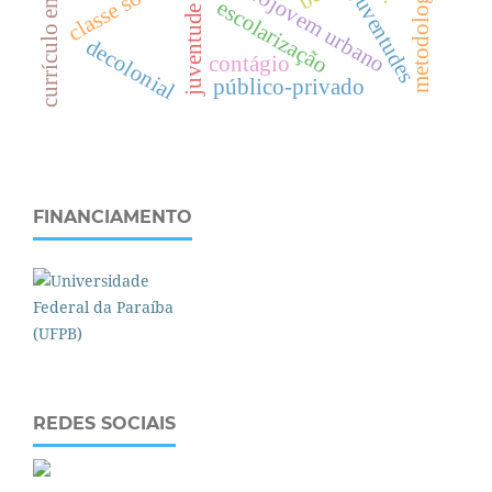
currículo em saúde
metodologia
projovem urbano
juventudes
c
l
a
s
s
e
s
o
c
i
a
l
escolarização
decolonial
contágio
público-privado
FINANCIAMENTO
REDES SOCIAIS