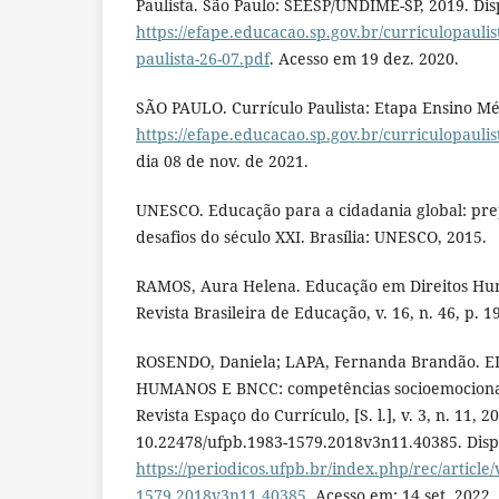
Paulista. São Paulo: SEESP/UNDIME-SP, 2019. Dis
https://efape.educacao.sp.gov.br/curriculopaulis
paulista-26-07.pdf
. Acesso em 19 dez. 2020.
SÃO PAULO. Currículo Paulista: Etapa Ensino Mé
https://efape.educacao.sp.gov.br/curriculopauli
dia 08 de nov. de 2021.
UNESCO. Educação para a cidadania global: pre
desafios do século XXI. Brasília: UNESCO, 2015.
RAMOS, Aura Helena. Educação em Direitos Huma
Revista Brasileira de Educação, v. 16, n. 46, p. 1
ROSENDO, Daniela; LAPA, Fernanda Brandão. 
HUMANOS E BNCC: competências socioemocionais
Revista Espaço do Currículo, [S. l.], v. 3, n. 11, 2
10.22478/ufpb.1983-1579.2018v3n11.40385. Disp
https://periodicos.ufpb.br/index.php/rec/article
1579.2018v3n11.40385
. Acesso em: 14 set. 2022.