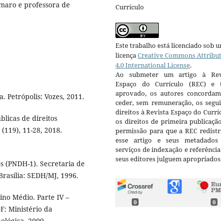
maro e professora de
Currículo
Este trabalho está licenciado sob 
licença
Creative Commons Attribu
4.0 International License
.
Ao submeter um artigo à Rev
Espaço do Currículo (REC) e t
aprovado, os autores concorda
. Petrópolis: Vozes, 2011.
ceder, sem remuneração, os segui
direitos à Revista Espaço do Currí
blicas de direitos
os direitos de primeira publicaçã
 (119), 11-28, 2018.
permissão para que a REC redistr
esse artigo e seus metadados
serviços de indexação e referênci
seus editores julguem apropriados
 (PNDH-1). Secretaria de
rasília: SEDH/MJ, 1996.
ino Médio. Parte IV –
0
0
F: Ministério da
ológica, 2000.