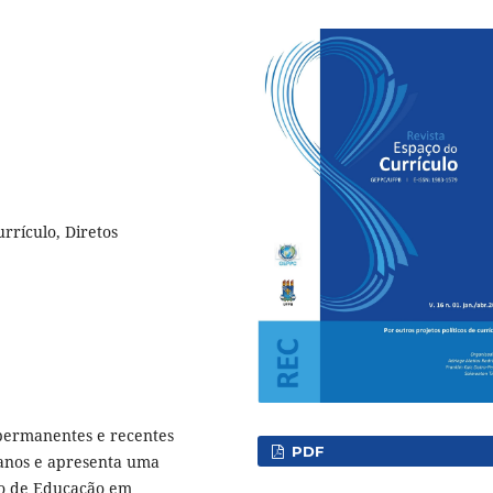
urrículo, Diretos
 permanentes e recentes
PDF
manos e apresenta uma
lo de Educação em