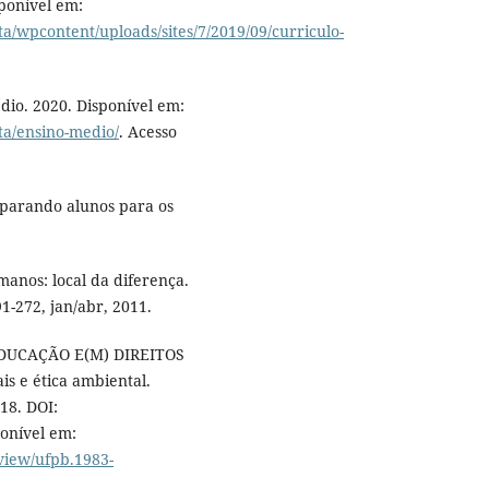
ponível em:
ta/wpcontent/uploads/sites/7/2019/09/curriculo-
dio. 2020. Disponível em:
sta/ensino-medio/
. Acesso
parando alunos para os
nos: local da diferença.
91-272, jan/abr, 2011.
EDUCAÇÃO E(M) DIREITOS
 e ética ambiental.
018. DOI:
onível em:
/view/ufpb.1983-