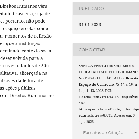
s Direitos Humanos vêm
PUBLICADO
dade brasileira, seja de
te, portanto, não pode
31-01-2023
 o espaço escolar como
zar momentos de reflexão
r que a instituição
COMO CITAR
terminado contexto social,
a desenvolvida para a
a os estudantes de São
SANTOS, Priscila Lourenço Soares.
EDUCAÇÃO EM DIREITOS HUMANO
litativa, alicerçada na
NO ESTADO DE SÃO PAULO.
Revista
através da leitura de
Espaço do Currículo
,
[S. l.]
, v. 16, n.
as ações públicas
1, p. 1–13, 2023. DOI:
o em Direitos Humanos no
10.15687/rec.v16i1.63713. Disponível
em:
https://periodicos.ufpb.br/index.php/
ec/article/view/63713. Acesso em: 6
ago. 2026.
Fomatos de Citação