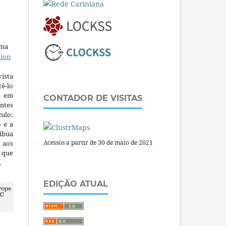
uma
tion
ista
ê-lo
m em
CONTADOR DE VISITAS
ntes
culo:
o e a
ibua
Acessos a partir de 30 de maio de 2021
 aos
a que
.
EDIÇÃO ATUAL