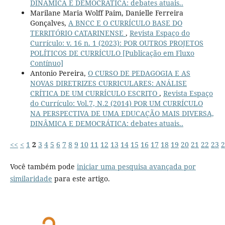
DINÂMICA E DEMOCRÁTICA: debates atuais..
Marilane Maria Wolff Paim, Danielle Ferreira
Gonçalves,
A BNCC E O CURRÍCULO BASE DO
TERRITÓRIO CATARINENSE
,
Revista Espaço do
Currículo: v. 16 n. 1 (2023): POR OUTROS PROJETOS
POLÍTICOS DE CURRÍCULO [Publicação em Fluxo
Contínuo]
Antonio Pereira,
O CURSO DE PEDAGOGIA E AS
NOVAS DIRETRIZES CURRICULARES: ANÁLISE
CRÍTICA DE UM CURRÍCULO ESCRITO
,
Revista Espaço
do Currículo: Vol.7, N.2 (2014) POR UM CURRÍCULO
NA PERSPECTIVA DE UMA EDUCAÇÃO MAIS DIVERSA,
DINÂMICA E DEMOCRÁTICA: debates atuais..
<<
<
1
2
3
4
5
6
7
8
9
10
11
12
13
14
15
16
17
18
19
20
21
22
23
2
Você também pode
iniciar uma pesquisa avançada por
similaridade
para este artigo.