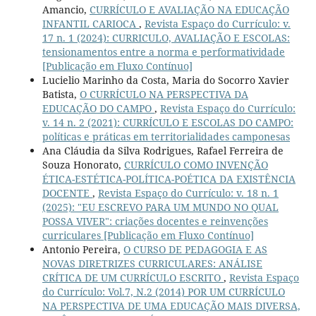
Amancio,
CURRÍCULO E AVALIAÇÃO NA EDUCAÇÃO
INFANTIL CARIOCA
,
Revista Espaço do Currículo: v.
17 n. 1 (2024): CURRICULO, AVALIAÇÃO E ESCOLAS:
tensionamentos entre a norma e performatividade
[Publicação em Fluxo Contínuo]
Lucielio Marinho da Costa, Maria do Socorro Xavier
Batista,
O CURRÍCULO NA PERSPECTIVA DA
EDUCAÇÃO DO CAMPO
,
Revista Espaço do Currículo:
v. 14 n. 2 (2021): CURRÍCULO E ESCOLAS DO CAMPO:
políticas e práticas em territorialidades camponesas
Ana Cláudia da Silva Rodrigues, Rafael Ferreira de
Souza Honorato,
CURRÍCULO COMO INVENÇÃO
ÉTICA-ESTÉTICA-POLÍTICA-POÉTICA DA EXISTÊNCIA
DOCENTE
,
Revista Espaço do Currículo: v. 18 n. 1
(2025): "EU ESCREVO PARA UM MUNDO NO QUAL
POSSA VIVER": criações docentes e reinvenções
curriculares [Publicação em Fluxo Contínuo]
Antonio Pereira,
O CURSO DE PEDAGOGIA E AS
NOVAS DIRETRIZES CURRICULARES: ANÁLISE
CRÍTICA DE UM CURRÍCULO ESCRITO
,
Revista Espaço
do Currículo: Vol.7, N.2 (2014) POR UM CURRÍCULO
NA PERSPECTIVA DE UMA EDUCAÇÃO MAIS DIVERSA,