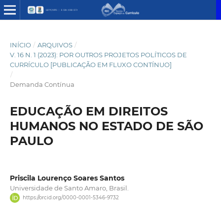
INÍCIO
/
ARQUIVOS
/
V. 16 N. 1 (2023): POR OUTROS PROJETOS POLÍTICOS DE
CURRÍCULO [PUBLICAÇÃO EM FLUXO CONTÍNUO]
/
Demanda Contínua
EDUCAÇÃO EM DIREITOS
HUMANOS NO ESTADO DE SÃO
PAULO
Priscila Lourenço Soares Santos
Universidade de Santo Amaro, Brasil.
https://orcid.org/0000-0001-5346-9732