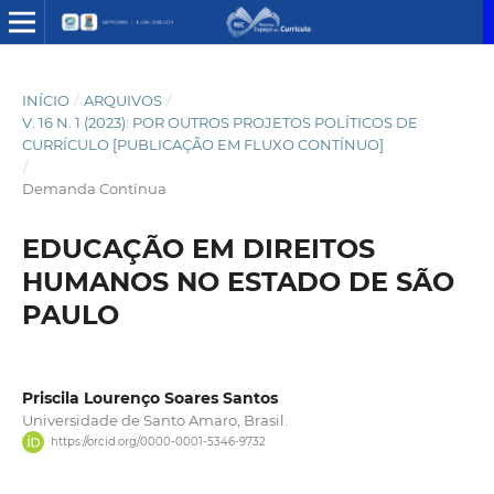
INÍCIO
/
ARQUIVOS
/
V. 16 N. 1 (2023): POR OUTROS PROJETOS POLÍTICOS DE
CURRÍCULO [PUBLICAÇÃO EM FLUXO CONTÍNUO]
/
Demanda Contínua
EDUCAÇÃO EM DIREITOS
HUMANOS NO ESTADO DE SÃO
PAULO
Priscila Lourenço Soares Santos
Universidade de Santo Amaro, Brasil.
https://orcid.org/0000-0001-5346-9732