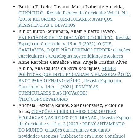
Patricia Teixeira Tavano, Maria Isabel de Almeida,
CURRÍCULO
,
Revista Espaço do Currículo: Vol.11, N.1
(2018) REFORMAS CURRICULARES: AVANÇOS,
RESISTÊNCIAS E DESAFIOS
Junior Bufon Centenaro, Altair Alberto Fávero,
ENUNCIADOS DE UM DIAGNÓSTICO CRÍTICO
,
Revista
Espaço do Currículo: v. 15 n. 3 (2022): O QUE
GANHAMOS, O QUE NÃO PODEMOS PERDER: criações
curriculares e tecnologias nos cotidianos escolares
Anne Karoline Cantalice Sena, Angela Cristina Alves
Albino, Ana Cláudia da Silva Rodrigues,
REDES
POLÍTICAS QUE INFLUENCIARAM A ELABORAÇÃO DA
BNCC PARA O ENSINO MÉDIO
,
Revista Espaço do
Currículo: v. 14 n. 1 (2021): POLÍTICAS
CURRICULARES E AS INOVAÇÕES
(NEO)CONSERVADORAS
Andreia Teixeira Ramos, Soler Gonzalez, Victor de
Jesus,
CRIAÇÕES CURRICULARES COM OUTRAS
ECOLOGIAS NAS REDES COTIDIANAS
,
Revista Espaço
do Currículo: v. 16 n. 2 (2023): REENCANTAMENTO
DO MUNDO: criações curriculares enquanto
novidades utópicas [Publicação em Fluxo Contínuo]