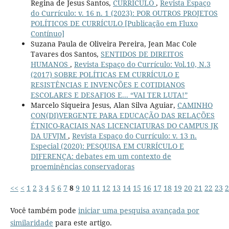
Regina de Jesus Santos,
CURRÍCULO
,
Revista Espaço
do Currículo: v. 16 n. 1 (2023): POR OUTROS PROJETOS
POLÍTICOS DE CURRÍCULO [Publicação em Fluxo
Contínuo]
Suzana Paula de Oliveira Pereira, Jean Mac Cole
Tavares dos Santos,
SENTIDOS DE DIREITOS
HUMANOS
,
Revista Espaço do Currículo: Vol.10, N.3
(2017) SOBRE POLÍTICAS EM CURRÍCULO E
RESISTÊNCIAS E INVENÇÕES E COTIDIANOS
ESCOLARES E DESAFIOS E... “VAI TER LUTA!”
Marcelo Siqueira Jesus, Alan Silva Aguiar,
CAMINHO
CON(DI)VERGENTE PARA EDUCAÇÃO DAS RELAÇÕES
ÉTNICO-RACIAIS NAS LICENCIATURAS DO CAMPUS JK
DA UFVJM
,
Revista Espaço do Currículo: v. 13 n.
Especial (2020): PESQUISA EM CURRÍCULO E
DIFERENÇA: debates em um contexto de
proeminências conservadoras
<<
<
1
2
3
4
5
6
7
8
9
10
11
12
13
14
15
16
17
18
19
20
21
22
23
2
Você também pode
iniciar uma pesquisa avançada por
similaridade
para este artigo.