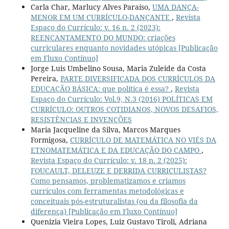
Carla Char, Marlucy Alves Paraíso,
UMA DANÇA-
MENOR EM UM CURRÍCULO-DANÇANTE
,
Revista
Espaço do Currículo: v. 16 n. 2 (2023):
REENCANTAMENTO DO MUNDO: criações
curriculares enquanto novidades utópicas [Publicação
em Fluxo Contínuo]
Jorge Luis Umbelino Sousa, Maria Zuleide da Costa
Pereira,
PARTE DIVERSIFICADA DOS CURRÍCULOS DA
EDUCAÇÃO BÁSICA: que política é essa?
,
Revista
Espaço do Currículo: Vol.9, N.3 (2016) POLÍTICAS EM
CURRÍCULO: OUTROS COTIDIANOS, NOVOS DESAFIOS,
RESISTÊNCIAS E INVENÇÕES
Maria Jacqueline da Silva, Marcos Marques
Formigosa,
CURRÍCULO DE MATEMÁTICA NO VIÉS DA
ETNOMATEMÁTICA E DA EDUCAÇÃO DO CAMPO
,
Revista Espaço do Currículo: v. 18 n. 2 (2025):
FOUCAULT, DELEUZE E DERRIDA CURRICULISTAS?
Como pensamos, problematizamos e criamos
currículos com ferramentas metodológicas e
conceituais pós-estruturalistas (ou da filosofia da
diferença) [Publicação em Fluxo Contínuo]
Quenizia Vieira Lopes, Luiz Gustavo Tiroli, Adriana