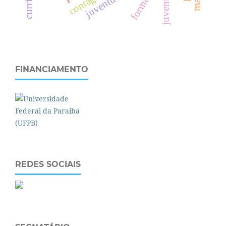
juventudes
formação.
contágio
FINANCIAMENTO
REDES SOCIAIS