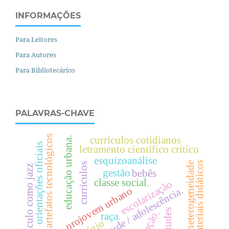
INFORMAÇÕES
Para Leitores
Para Autores
Para Bibliotecários
PALAVRAS-CHAVE
artefatos tecnológicos
currículos cotidianos
.
orientações oficiais
letramento científico crítico
esquizoanálise
materiais didáticos
heterogeneidade
currículos
currículo como jazz
gestão
e
d
u
c
a
ç
ã
o
u
r
b
a
n
a
bebês
classe social.
escolarização
juventude / adolescência.
projovem urbano
raça.