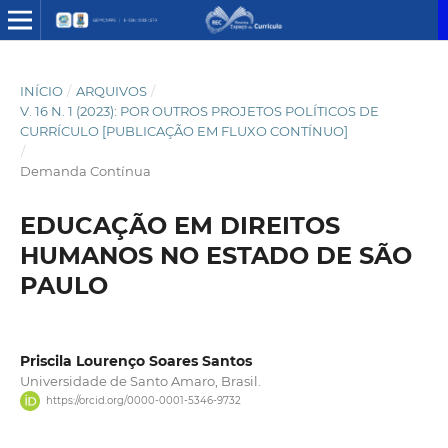
INÍCIO
/
ARQUIVOS
/
V. 16 N. 1 (2023): POR OUTROS PROJETOS POLÍTICOS DE
CURRÍCULO [PUBLICAÇÃO EM FLUXO CONTÍNUO]
/
Demanda Contínua
EDUCAÇÃO EM DIREITOS
HUMANOS NO ESTADO DE SÃO
PAULO
Priscila Lourenço Soares Santos
Universidade de Santo Amaro, Brasil.
https://orcid.org/0000-0001-5346-9732