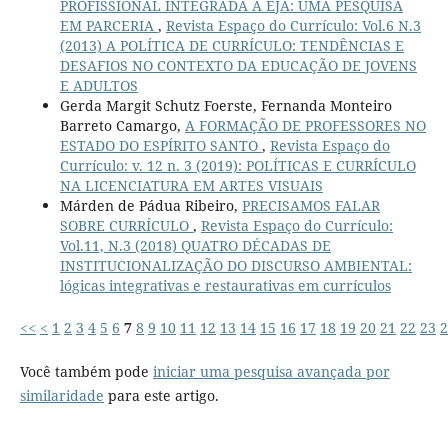
PROFISSIONAL INTEGRADA À EJA: UMA PESQUISA
EM PARCERIA
,
Revista Espaço do Currículo: Vol.6 N.3
(2013) A POLÍTICA DE CURRÍCULO: TENDÊNCIAS E
DESAFIOS NO CONTEXTO DA EDUCAÇÃO DE JOVENS
E ADULTOS
Gerda Margit Schutz Foerste, Fernanda Monteiro
Barreto Camargo,
A FORMAÇÃO DE PROFESSORES NO
ESTADO DO ESPÍRITO SANTO
,
Revista Espaço do
Currículo: v. 12 n. 3 (2019): POLÍTICAS E CURRÍCULO
NA LICENCIATURA EM ARTES VISUAIS
Márden de Pádua Ribeiro,
PRECISAMOS FALAR
SOBRE CURRÍCULO
,
Revista Espaço do Currículo:
Vol.11, N.3 (2018) QUATRO DÉCADAS DE
INSTITUCIONALIZAÇÃO DO DISCURSO AMBIENTAL:
lógicas integrativas e restaurativas em currículos
<<
<
1
2
3
4
5
6
7
8
9
10
11
12
13
14
15
16
17
18
19
20
21
22
23
2
Você também pode
iniciar uma pesquisa avançada por
similaridade
para este artigo.