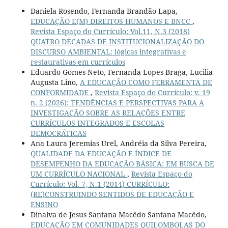
Daniela Rosendo, Fernanda Brandão Lapa,
EDUCAÇÃO E(M) DIREITOS HUMANOS E BNCC
,
Revista Espaço do Currículo: Vol.11, N.3 (2018)
QUATRO DÉCADAS DE INSTITUCIONALIZAÇÃO DO
DISCURSO AMBIENTAL: lógicas integrativas e
restaurativas em currículos
Eduardo Gomes Neto, Fernanda Lopes Braga, Lucilia
Augusta Lino,
A EDUCAÇÃO COMO FERRAMENTA DE
CONFORMIDADE
,
Revista Espaço do Currículo: v. 19
n. 2 (2026): TENDÊNCIAS E PERSPECTIVAS PARA A
INVESTIGAÇÃO SOBRE AS RELAÇÕES ENTRE
CURRÍCULOS INTEGRADOS E ESCOLAS
DEMOCRÁTICAS
Ana Laura Jeremias Urel, Andréia da Silva Pereira,
QUALIDADE DA EDUCAÇÃO E ÍNDICE DE
DESEMPENHO DA EDUCAÇÃO BÁSICA: EM BUSCA DE
UM CURRÍCULO NACIONAL
,
Revista Espaço do
Currículo: Vol. 7, N.1 (2014) CURRÍCULO:
(RE)CONSTRUINDO SENTIDOS DE EDUCAÇÃO E
ENSINO
Dinalva de Jesus Santana Macêdo Santana Macêdo,
EDUCAÇÃO EM COMUNIDADES QUILOMBOLAS DO