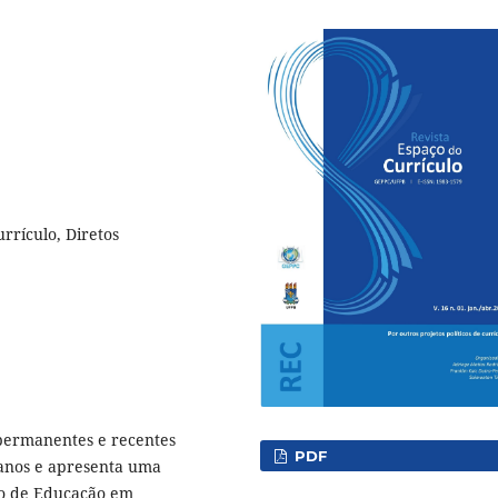
urrículo, Diretos
 permanentes e recentes
PDF
manos e apresenta uma
lo de Educação em