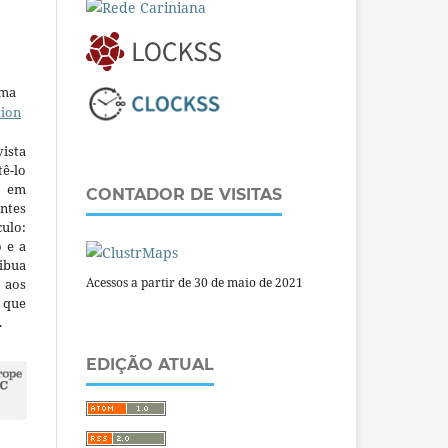
uma
tion
ista
ê-lo
m em
CONTADOR DE VISITAS
ntes
culo:
o e a
ibua
Acessos a partir de 30 de maio de 2021
 aos
a que
.
EDIÇÃO ATUAL