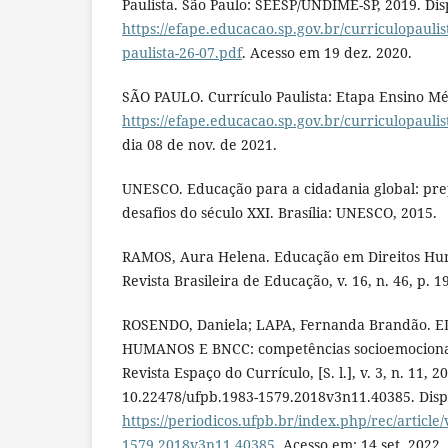
Paulista. São Paulo: SEESP/UNDIME-SP, 2019. Dis
https://efape.educacao.sp.gov.br/curriculopaulis
paulista-26-07.pdf
. Acesso em 19 dez. 2020.
SÃO PAULO. Currículo Paulista: Etapa Ensino Mé
https://efape.educacao.sp.gov.br/curriculopauli
dia 08 de nov. de 2021.
UNESCO. Educação para a cidadania global: pre
desafios do século XXI. Brasília: UNESCO, 2015.
RAMOS, Aura Helena. Educação em Direitos Huma
Revista Brasileira de Educação, v. 16, n. 46, p. 1
ROSENDO, Daniela; LAPA, Fernanda Brandão. 
HUMANOS E BNCC: competências socioemocionais
Revista Espaço do Currículo, [S. l.], v. 3, n. 11, 2
10.22478/ufpb.1983-1579.2018v3n11.40385. Disp
https://periodicos.ufpb.br/index.php/rec/article
1579.2018v3n11.40385
. Acesso em: 14 set. 2022.