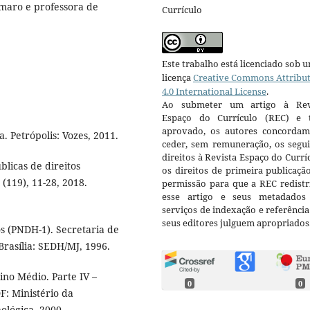
maro e professora de
Currículo
Este trabalho está licenciado sob 
licença
Creative Commons Attribu
4.0 International License
.
Ao submeter um artigo à Rev
Espaço do Currículo (REC) e t
aprovado, os autores concorda
. Petrópolis: Vozes, 2011.
ceder, sem remuneração, os segui
direitos à Revista Espaço do Currí
blicas de direitos
os direitos de primeira publicaçã
 (119), 11-28, 2018.
permissão para que a REC redistr
esse artigo e seus metadados
serviços de indexação e referênci
seus editores julguem apropriados
 (PNDH-1). Secretaria de
rasília: SEDH/MJ, 1996.
ino Médio. Parte IV –
0
0
F: Ministério da
ológica, 2000.