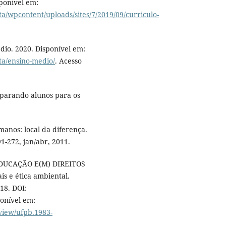
ponível em:
ta/wpcontent/uploads/sites/7/2019/09/curriculo-
dio. 2020. Disponível em:
sta/ensino-medio/
. Acesso
parando alunos para os
nos: local da diferença.
91-272, jan/abr, 2011.
EDUCAÇÃO E(M) DIREITOS
 e ética ambiental.
018. DOI:
onível em:
/view/ufpb.1983-