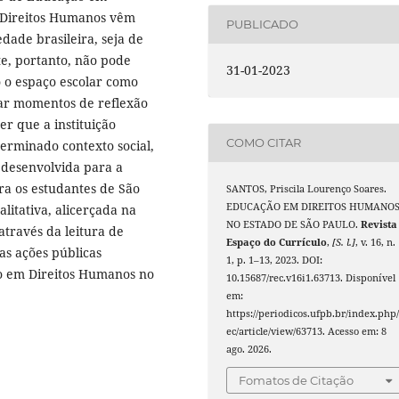
s Direitos Humanos vêm
PUBLICADO
dade brasileira, seja de
te, portanto, não pode
31-01-2023
 o espaço escolar como
zar momentos de reflexão
r que a instituição
COMO CITAR
terminado contexto social,
a desenvolvida para a
a os estudantes de São
SANTOS, Priscila Lourenço Soares.
EDUCAÇÃO EM DIREITOS HUMANO
litativa, alicerçada na
NO ESTADO DE SÃO PAULO.
Revista
através da leitura de
Espaço do Currículo
,
[S. l.]
, v. 16, n.
as ações públicas
1, p. 1–13, 2023. DOI:
o em Direitos Humanos no
10.15687/rec.v16i1.63713. Disponível
em:
https://periodicos.ufpb.br/index.php/
ec/article/view/63713. Acesso em: 8
ago. 2026.
Fomatos de Citação