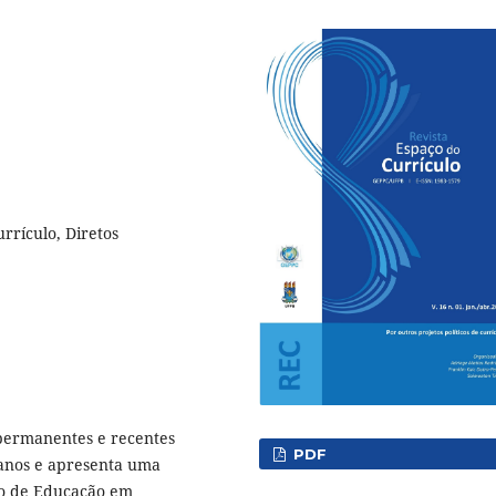
urrículo, Diretos
 permanentes e recentes
PDF
manos e apresenta uma
lo de Educação em