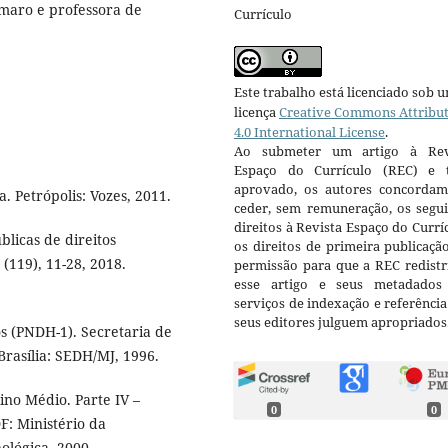
maro e professora de
Currículo
Este trabalho está licenciado sob 
licença
Creative Commons Attribu
4.0 International License
.
Ao submeter um artigo à Rev
Espaço do Currículo (REC) e t
aprovado, os autores concorda
. Petrópolis: Vozes, 2011.
ceder, sem remuneração, os segui
direitos à Revista Espaço do Currí
blicas de direitos
os direitos de primeira publicaçã
 (119), 11-28, 2018.
permissão para que a REC redistr
esse artigo e seus metadados
serviços de indexação e referênci
seus editores julguem apropriados
 (PNDH-1). Secretaria de
rasília: SEDH/MJ, 1996.
ino Médio. Parte IV –
0
0
F: Ministério da
ológica, 2000.