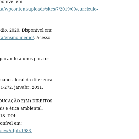
ponível em:
ta/wpcontent/uploads/sites/7/2019/09/curriculo-
dio. 2020. Disponível em:
sta/ensino-medio/
. Acesso
parando alunos para os
nos: local da diferença.
91-272, jan/abr, 2011.
EDUCAÇÃO E(M) DIREITOS
 e ética ambiental.
018. DOI:
onível em:
/view/ufpb.1983-