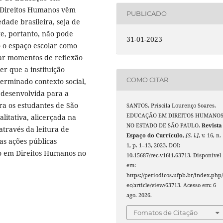
s Direitos Humanos vêm
PUBLICADO
dade brasileira, seja de
te, portanto, não pode
31-01-2023
 o espaço escolar como
zar momentos de reflexão
r que a instituição
COMO CITAR
terminado contexto social,
a desenvolvida para a
a os estudantes de São
SANTOS, Priscila Lourenço Soares.
EDUCAÇÃO EM DIREITOS HUMANO
litativa, alicerçada na
NO ESTADO DE SÃO PAULO.
Revista
através da leitura de
Espaço do Currículo
,
[S. l.]
, v. 16, n.
as ações públicas
1, p. 1–13, 2023. DOI:
o em Direitos Humanos no
10.15687/rec.v16i1.63713. Disponível
em:
https://periodicos.ufpb.br/index.php/
ec/article/view/63713. Acesso em: 6
ago. 2026.
Fomatos de Citação