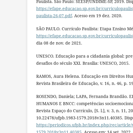
Paulista. São Paulo: SEESP/UNDIME-SP, 2019. Dis
https://efape.educacao.sp.gov.br/curriculopaulis
paulista-26-07.pdf
. Acesso em 19 dez. 2020.
SÃO PAULO. Currículo Paulista: Etapa Ensino Mé
https://efape.educacao.sp.gov.br/curriculopauli
dia 08 de nov. de 2021.
UNESCO. Educação para a cidadania global: pre
desafios do século XXI. Brasília: UNESCO, 2015.
RAMOS, Aura Helena. Educação em Direitos Huma
Revista Brasileira de Educação, v. 16, n. 46, p. 1
ROSENDO, Daniela; LAPA, Fernanda Brandão. 
HUMANOS E BNCC: competências socioemocionais
Revista Espaço do Currículo, [S. l.], v. 3, n. 11, 2
10.22478/ufpb.1983-1579.2018v3n11.40385. Disp
https://periodicos.ufpb.br/index.php/rec/article
1579.2018v3n11.40385
. Acesso em: 14 set. 2022.