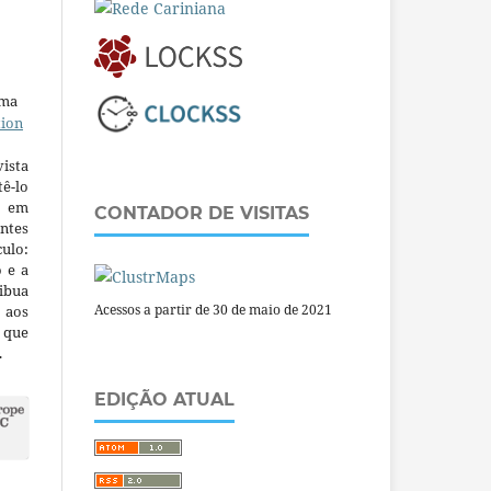
uma
tion
ista
ê-lo
m em
CONTADOR DE VISITAS
ntes
culo:
o e a
ibua
Acessos a partir de 30 de maio de 2021
 aos
a que
.
EDIÇÃO ATUAL