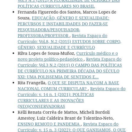
Vol.5 N.1 (2012) A PLURALIDADE DE OLHARES DAS
POLÍTICAS CURRICULARES NO BRASIL
Fernanda Figueredo dos Santos, Marcos Lopes de
Souza,
EDUCAÇÃO, GÊNERO E SEXUALIDADE:
PERCURSOS E INSTABILIDADES DO FAZER-SE
PESQUISADORA/PESQUISADOR-
PROFESSORA/PROFESSOR
,
Revista Espaço do
Currículo: Vol.8, N.2 (2015) ESTUDOS SOBRE CORPO,
GÊNERO, SEXUALIDADE E CURRÍCULO
Rilva Lopes de Sousa-Muñoz,
Currículo médico e o
novo projeto político-pedagógico
,
Revista Espaço do
Currículo: Vol.3 N.2 (2011) O CAMPO DAS POLÍTICAS
DE CURRÍCULO NA PRIMEIRA DÉCADA DO SÉCULO
XXI: UMA POLISSEMIA DE SENTIDOS E...
Rita Frangella,
O QUE SE DISPUTA NA/COM A BASE
NACIONAL COMUM CURRICULAR?
,
Revista Espaço do
Currículo: v. 14 n. 1 (2021): POLÍTICAS
CURRICULARES E AS INOVAÇÕES
(NEO)CONSERVADORAS
Kélli Renata Corrêa de Mattos, Micheli Bordoli
Amestoy, Luiz Caldeira Brant de Tolentino-Neto,
ENSINO REMOTO E PANDEMIA
,
Revista Espaço do
Currículo: v. 15 n. 3 (2022): O QUE GANHAMOS, O QUE