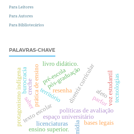
Para Leitores
Para Autores
Para Bibliotecários
PALAVRAS-CHAVE
livro didático.
diretriz curricular
prática de ensino
pós-graduação
pré-escola
burocracia
protagonismo indígena
voz estudantil
tecnologias
creche
território
resenha
afeto
parfor
saber
texto escolar
políticas de avaliação
espaço universitário
bases legais
mídia
licenciaturas
ensino superior.