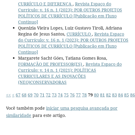
CURRÍCULO E DIFERENÇA
,
Revista Espaço do
Currículo: v. 16 n. 1 (2023): POR OUTROS PROJETOS
POLÍTICOS DE CURRÍCULO [Publicação em Fluxo
Contínuo]
Quenizia Vieira Lopes, Luiz Gustavo Tiroli, Adriana
Regina de Jesus Santos,
CURRÍCULO
,
Revista Espaço
do Currículo: v. 16 n. 1 (2023): POR OUTROS PROJETOS
POLÍTICOS DE CURRÍCULO [Publicação em Fluxo
Contínuo]
Margarete Sacht Góes, Tatiana Gomes Rosa,
FORMAÇÃO DE PROFESSOR(ES)
,
Revista Espaço do
Currículo: v. 14 n. 1 (2021): POLÍTICAS
CURRICULARES E AS INOVAÇÕES
(NEO)CONSERVADORAS
<<
<
67
68
69
70
71
72
73
74
75
76
77
78
79
80
81
82
83
84
85
86
Você também pode
iniciar uma pesquisa avançada por
similaridade
para este artigo.