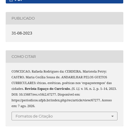
PUBLICADO
31-08-2023
COMO CITAR
CONCEICAO, Rafaela Rodrigues da; CERDEIRA, Maristela Petry;
CASTRO, Maria Cecília Sousa de. ANDARILHAR PELOS GUETOS
CURRICULARES: éticas, estéticas, poéticas nos ‘espaçostempos’ das
cidades.
Revista Espaço do Currículo
,
[S. l.]
, v. 16, n. 2, p. 1–14, 2023.
DOI: 10.15687/rec.v16i2.67277. Disponível em:
https://periodicos.ufpb.br/index.php/rec/article/view/67277. Acesso
em: 7 ago. 2026.
Fomatos de Citação