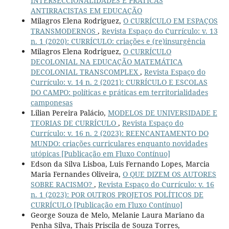
INTERSECCIONALIDADES E PRÁTICAS
ANTIRRACISTAS EM EDUCAÇÃO
Milagros Elena Rodriguez,
O CURRÍCULO EM ESPAÇOS
TRANSMODERNOS
,
Revista Espaço do Currículo: v. 13
n. 1 (2020): CURRÍCULO: criações e (re)insurgência
Milagros Elena Rodriguez,
O CURRÍCULO
DECOLONIAL NA EDUCAÇÃO MATEMÁTICA
DECOLONIAL TRANSCOMPLEX
,
Revista Espaço do
Currículo: v. 14 n. 2 (2021): CURRÍCULO E ESCOLAS
DO CAMPO: políticas e práticas em territorialidades
camponesas
Lilian Pereira Palácio,
MODELOS DE UNIVERSIDADE E
TEORIAS DE CURRÍCULO
,
Revista Espaço do
Currículo: v. 16 n. 2 (2023): REENCANTAMENTO DO
MUNDO: criações curriculares enquanto novidades
utópicas [Publicação em Fluxo Contínuo]
Edson da Silva Lisboa, Luis Fernando Lopes, Marcia
Maria Fernandes Oliveira,
O QUE DIZEM OS AUTORES
SOBRE RACISMO?
,
Revista Espaço do Currículo: v. 16
n. 1 (2023): POR OUTROS PROJETOS POLÍTICOS DE
CURRÍCULO [Publicação em Fluxo Contínuo]
George Souza de Melo, Melanie Laura Mariano da
Penha Silva, Thais Priscila de Souza Torres,