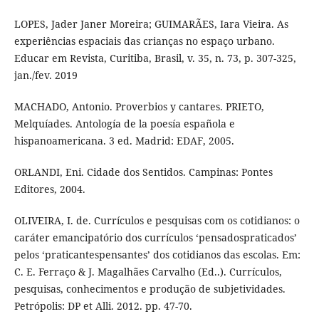
LOPES, Jader Janer Moreira; GUIMARÃES, Iara Vieira. As
experiências espaciais das crianças no espaço urbano.
Educar em Revista, Curitiba, Brasil, v. 35, n. 73, p. 307-325,
jan./fev. 2019
MACHADO, Antonio. Proverbios y cantares. PRIETO,
Melquíades. Antología de la poesía española e
hispanoamericana. 3 ed. Madrid: EDAF, 2005.
ORLANDI, Eni. Cidade dos Sentidos. Campinas: Pontes
Editores, 2004.
OLIVEIRA, I. de. Currículos e pesquisas com os cotidianos: o
caráter emancipatório dos currículos ‘pensadospraticados’
pelos ‘praticantespensantes’ dos cotidianos das escolas. Em:
C. E. Ferraço & J. Magalhães Carvalho (Ed..). Currículos,
pesquisas, conhecimentos e produção de subjetividades.
Petrópolis: DP et Alli. 2012. pp. 47-70.