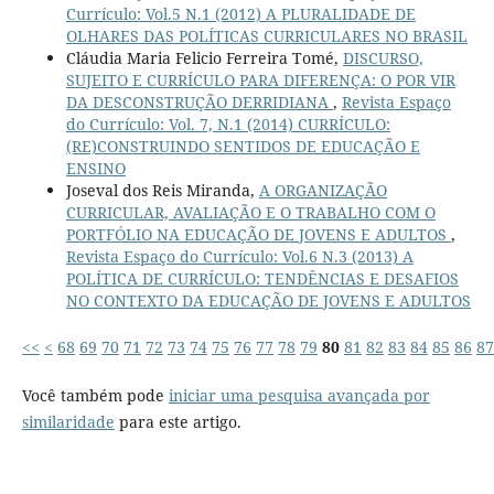
Currículo: Vol.5 N.1 (2012) A PLURALIDADE DE
OLHARES DAS POLÍTICAS CURRICULARES NO BRASIL
Cláudia Maria Felicio Ferreira Tomé,
DISCURSO,
SUJEITO E CURRÍCULO PARA DIFERENÇA: O POR VIR
DA DESCONSTRUÇÃO DERRIDIANA
,
Revista Espaço
do Currículo: Vol. 7, N.1 (2014) CURRÍCULO:
(RE)CONSTRUINDO SENTIDOS DE EDUCAÇÃO E
ENSINO
Joseval dos Reis Miranda,
A ORGANIZAÇÃO
CURRICULAR, AVALIAÇÃO E O TRABALHO COM O
PORTFÓLIO NA EDUCAÇÃO DE JOVENS E ADULTOS
,
Revista Espaço do Currículo: Vol.6 N.3 (2013) A
POLÍTICA DE CURRÍCULO: TENDÊNCIAS E DESAFIOS
NO CONTEXTO DA EDUCAÇÃO DE JOVENS E ADULTOS
<<
<
68
69
70
71
72
73
74
75
76
77
78
79
80
81
82
83
84
85
86
87
Você também pode
iniciar uma pesquisa avançada por
similaridade
para este artigo.