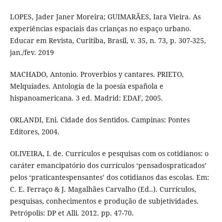
LOPES, Jader Janer Moreira; GUIMARÃES, Iara Vieira. As
experiências espaciais das crianças no espaço urbano.
Educar em Revista, Curitiba, Brasil, v. 35, n. 73, p. 307-325,
jan./fev. 2019
MACHADO, Antonio. Proverbios y cantares. PRIETO,
Melquíades. Antología de la poesía española e
hispanoamericana. 3 ed. Madrid: EDAF, 2005.
ORLANDI, Eni. Cidade dos Sentidos. Campinas: Pontes
Editores, 2004.
OLIVEIRA, I. de. Currículos e pesquisas com os cotidianos: o
caráter emancipatório dos currículos ‘pensadospraticados’
pelos ‘praticantespensantes’ dos cotidianos das escolas. Em:
C. E. Ferraço & J. Magalhães Carvalho (Ed..). Currículos,
pesquisas, conhecimentos e produção de subjetividades.
Petrópolis: DP et Alli. 2012. pp. 47-70.