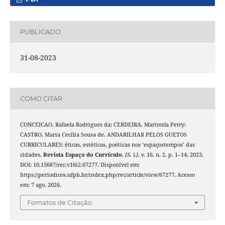
PUBLICADO
31-08-2023
COMO CITAR
CONCEICAO, Rafaela Rodrigues da; CERDEIRA, Maristela Petry;
CASTRO, Maria Cecília Sousa de. ANDARILHAR PELOS GUETOS
CURRICULARES: éticas, estéticas, poéticas nos ‘espaçostempos’ das
cidades.
Revista Espaço do Currículo
,
[S. l.]
, v. 16, n. 2, p. 1–14, 2023.
DOI: 10.15687/rec.v16i2.67277. Disponível em:
https://periodicos.ufpb.br/index.php/rec/article/view/67277. Acesso
em: 7 ago. 2026.
Fomatos de Citação