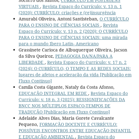
Socorro dos Santos,
CURRÍCULO EM POSTAGENS
VIRTUAIS
,
Revista Espaço do Currículo: v. 13 n. 1
(2020): CURRÍCULO: criações e (re)insurgência
Amurabi Oliveira, Antoni Santisteban,
O CURRÍCULO
PARA O ENSINO DE CIÊNCIAS SOCIAIS
,
Revista
Espaço do Currículo: v. 13 n. 2 (2020): O CURRÍCULO
PARA O ENSINO DE CIÊNCIAS SOCIAIS: uma mirada
para o mundo Ibero Latin- Americano
Grassinete Carioca de Albuquerque Oliveira, Jacson
da Silva Queiroz,
PEDAGOGIA DA/NA/PARA A
LIBERDADE
,
Revista Espaço do Currículo: v. 17 n. 2
(2024): O CURRÍCULO, O TEMPO E AS REDES SOCIAIS:
lugares de afetos e aceleração da vida [Publicação em
Fluxo Contínuo]
Camila Costa Gigante, Nataly da Costa Afonso,
EDUCAÇÃO INTEGRAL EM REDE
,
Revista Espaço do
Currículo: v. 18 n. 3 (2025): RESSIGNIFICAÇÕES DA
BNCC NOS MÚLTIPLOS ESPAÇO-TEMPOS DE
TRADUÇÃO [Publicação em Fluxo Contínuo]
Adelaide Alves Dias, Maria Gorete Cavalcante
Pequeno,
FORMAÇÃO DOCENTE E CURRÍCULO:
POSSÍVEIS ENCONTROS ENTRE EDUCAÇÃO INFANTIL
E EDUCAÇÃO AMBIENTAL
,
Revista Espaço do