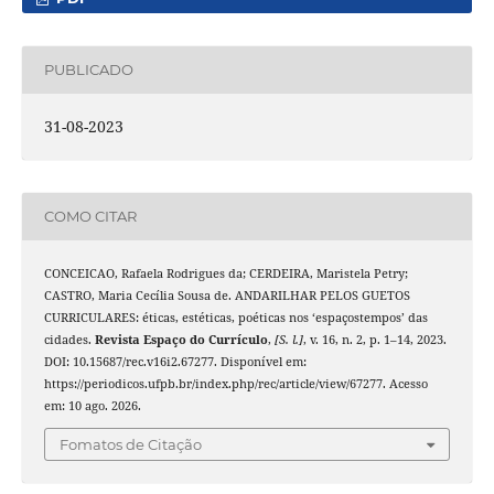
PUBLICADO
31-08-2023
COMO CITAR
CONCEICAO, Rafaela Rodrigues da; CERDEIRA, Maristela Petry;
CASTRO, Maria Cecília Sousa de. ANDARILHAR PELOS GUETOS
CURRICULARES: éticas, estéticas, poéticas nos ‘espaçostempos’ das
cidades.
Revista Espaço do Currículo
,
[S. l.]
, v. 16, n. 2, p. 1–14, 2023.
DOI: 10.15687/rec.v16i2.67277. Disponível em:
https://periodicos.ufpb.br/index.php/rec/article/view/67277. Acesso
em: 10 ago. 2026.
Fomatos de Citação