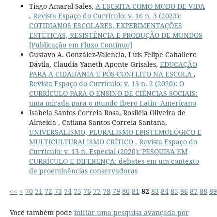
Tiago Amaral Sales,
A ESCRITA COMO MODO DE VIDA
,
Revista Espaço do Currículo: v. 16 n. 3 (2023):
COTIDIANOS ESCOLARES, EXPERIMENTAÇÕES
ESTÉTICAS, RESISTÊNCIA E PRODUÇÃO DE MUNDOS
[Publicação em Fluxo Contínuo]
Gustavo A. González-Valencia, Luis Felipe Caballero
Dávila, Claudia Yaneth Aponte Grisales,
EDUCAÇÃO
PARA A CIDADANIA E PÓS-CONFLITO NA ESCOLA
,
Revista Espaço do Currículo: v. 13 n. 2 (2020): O
CURRÍCULO PARA O ENSINO DE CIÊNCIAS SOCIAIS:
uma mirada para o mundo Ibero Latin- Americano
Isabela Santos Correia Rosa, Rosiléia Oliveira de
Almeida , Catiana Santos Correia Santana,
UNIVERSALISMO, PLURALISMO EPISTEMOLÓGICO E
MULTICULTURALISMO CRÍTICO
,
Revista Espaço do
Currículo: v. 13 n. Especial (2020): PESQUISA EM
CURRÍCULO E DIFERENÇA: debates em um contexto
de proeminências conservadoras
<<
<
70
71
72
73
74
75
76
77
78
79
80
81
82
83
84
85
86
87
88
89
Você também pode
iniciar uma pesquisa avançada por