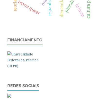
cultura pop
bncc
teoria queer
espanha
brincar
FINANCIAMENTO
REDES SOCIAIS