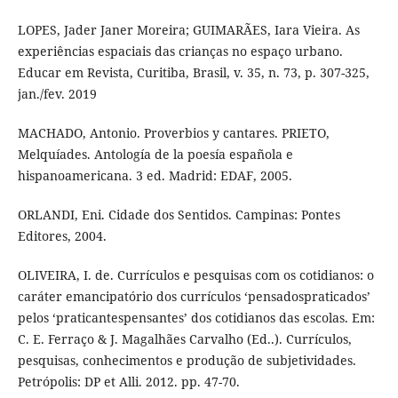
LOPES, Jader Janer Moreira; GUIMARÃES, Iara Vieira. As
experiências espaciais das crianças no espaço urbano.
Educar em Revista, Curitiba, Brasil, v. 35, n. 73, p. 307-325,
jan./fev. 2019
MACHADO, Antonio. Proverbios y cantares. PRIETO,
Melquíades. Antología de la poesía española e
hispanoamericana. 3 ed. Madrid: EDAF, 2005.
ORLANDI, Eni. Cidade dos Sentidos. Campinas: Pontes
Editores, 2004.
OLIVEIRA, I. de. Currículos e pesquisas com os cotidianos: o
caráter emancipatório dos currículos ‘pensadospraticados’
pelos ‘praticantespensantes’ dos cotidianos das escolas. Em:
C. E. Ferraço & J. Magalhães Carvalho (Ed..). Currículos,
pesquisas, conhecimentos e produção de subjetividades.
Petrópolis: DP et Alli. 2012. pp. 47-70.