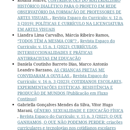
Rosana Soares,
CONTRIBUIÇÕES DO MATERIALISMO
HISTÓRICO DIALÉTICO PARA O PROJETO EM REDE
OBSERVATÓRIO DA FORMAÇÃO DE PROFESSORES DE
ARTES VISUAIS.
,
Revista Espaço do Currículo: v. 12 n.
3 (2019): POLÍTICAS E CURRÍCULO NA LICENCIATURA
EM ARTES VISUAIS
Liandra Lima Carvalho, Márcia Ribeiro Ramos,
“TODOS TÊM A MESMA COR”?
,
Revista Espaço do
Currículo: v. 15 n. 1 (2022): CURRÍCULOS,
INTERSECCIONALIDADES E PRÁTICAS
ANTIRRACISTAS EM EDUCAÇÃO
Daniela Coutinho Barreto Dias, Marco Antonio
Leandro Barzano,
AS CRIANÇAS PRETAS ME
CONVIDARAM A OUVI-LAS
,
Revista Espaço do
Currículo: v. 16 n. 3 (2023): COTIDIANOS ESCOLARES,
EXPERIMENTAÇÕES ESTÉTICAS, RESISTÊNCIA E
PRODUÇÃO DE MUNDOS [Publicação em Fluxo
Contínuo]
Gabriella Gonçalves Mendes da Silva, Vitor Hugo
Marani,
GÊNERO, SEXUALIDADE E EDUCAÇÃO FÍSICA
,
Revista Espaço do Currículo: v. 15 n. 3 (2022): O QUE
GANHAMOS, O QUE NÃO PODEMOS PERDER: criações
curriculares e tecnologias nos cotidianos escolares