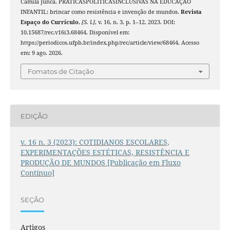
Camila Junca. PRÁTICASPOLÍTICASINCLUSIVAS NA EDUCAÇÃO
INFANTIL: brincar como resistência e invenção de mundos.
Revista
Espaço do Currículo
,
[S. l.]
, v. 16, n. 3, p. 1–12, 2023. DOI:
10.15687/rec.v16i3.68464. Disponível em:
https://periodicos.ufpb.br/index.php/rec/article/view/68464. Acesso
em: 9 ago. 2026.
Fomatos de Citação
EDIÇÃO
v. 16 n. 3 (2023): COTIDIANOS ESCOLARES,
EXPERIMENTAÇÕES ESTÉTICAS, RESISTÊNCIA E
PRODUÇÃO DE MUNDOS [Publicação em Fluxo
Contínuo]
SEÇÃO
Artigos