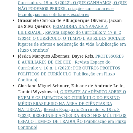
Currículo: v. 15 n. 3 (2022): O QUE GANHAMOS, O QUE
NÃO PODEMOS PERDER: criações curriculares e
tecnologias nos cotidianos escolares
Grassinete Carioca de Albuquerque Oliveira, Jacson
da Silva Queiroz,
PEDAGOGIA DA/NA/PARA A
LIBERDADE
,
Revista Espaço do Currículo: v. 17 n. 2
(2024): O CURRÍCULO, O TEMPO E AS REDES SOCIAIS:
lugares de afetos e aceleração da vida [Publicação em
Fluxo Contínuo]
Jéssica Marques Albernaz, Dayse Reis,
PROFESSORES
E AUXILIARES DE CRECHE
,
Revista Espaço do
Currículo: v. 16 n. 1 (2023): POR OUTROS PROJETOS
POLÍTICOS DE CURRÍCULO [Publicação em Fluxo
Contínuo]
Giordane Miguel Schnorr, Fabiane de Andrade Leite,
Tamini Wyzykowski,
O DEBATE ACADÊMICO SOBRE O
ENEM E OS IMPACTOS NO CURRÍCULO DO ENSINO
MÉDIO BRASILEIRO NA ÁREA DE CIÊNCIAS DA
NATUREZA
,
Revista Espaço do Currículo: v. 18 n. 3
(2025): RESSIGNIFICAÇÕES DA BNCC NOS MÚLTIPLOS
ESPAÇO-TEMPOS DE TRADUÇÃO [Publicação em Fluxo
Contínuo]