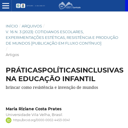
INÍCIO
/
ARQUIVOS
/
V. 16 N. 3 (2023): COTIDIANOS ESCOLARES,
EXPERIMENTAÇÕES ESTÉTICAS, RESISTÊNCIA E PRODUÇÃO
DE MUNDOS [PUBLICAÇÃO EM FLUXO CONTÍNUO]
/
Artigos
PRÁTICASPOLÍTICASINCLUSIVAS
NA EDUCAÇÃO INFANTIL
brincar como resistência e invenção de mundos
Maria Riziane Costa Prates
Universidade Vila Velha, Brasil.
https://orcid.org/0000-0002-4453-0041