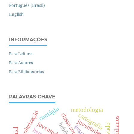
Português (Brasil)
English
INFORMAÇÕES
Para Leitores
Para Autores
Para Bibliotecários
PALAVRAS-CHAVE
contágio
metodologia
escolarização
c
l
a
s
s
e
o
c
i
a
l
cartografia
juventudes
bebês
gestão