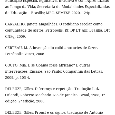
Educação Especial: Equitativa, Inclusiva e com Aprendizado
ao Longo da Vida/ Secretaria de Modalidades Especializadas
de Educação – Brasília; MEC. SEMESP. 2020. 124p.
CARVALHO, Janete Magalhães. O cotidiano escolar como
comunidade de afetos. Petrópolis, RJ: DP ET Alii; Brasília, DF:
CNPq, 2009.
CERTEAU, M. A invenção do cotidiano: artes de fazer.
Petrópolis: Vozes, 2008.
COUTO, Mia. E se Obama fosse africano? E outras
intervenções. Ensaios. São Paulo: Companhia das Letras,
2009, p. 103-4.
DELEUZE, Gilles. Diferença e repetição. Tradução Luiz
Orlandi, Roberto Machado. Rio de Janeiro: Graal, 1988, 1ª
edição, 2ª edição, 2006.
DELEUZE, Gilles. Proust e os signos; tradução de Antônio