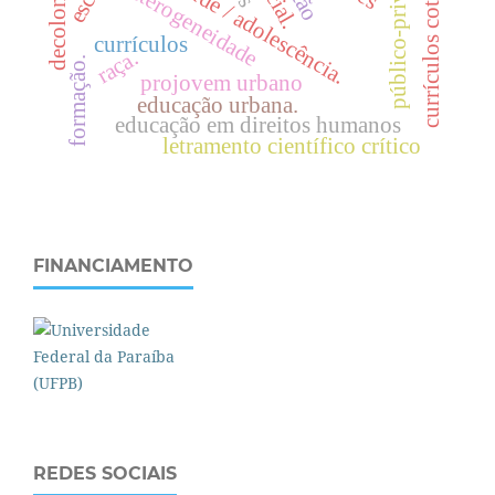
currículos cotidianos
juventude / adolescência.
público-privado
s
.
heterogeneidade
decolonial
currículos
raça.
formação.
projovem urbano
educação urbana.
educação em direitos humanos
letramento científico crítico
FINANCIAMENTO
REDES SOCIAIS