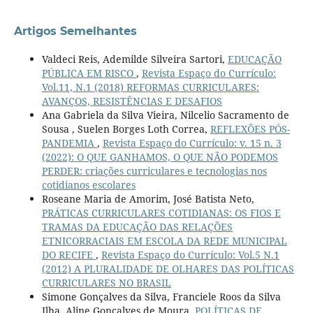
Artigos Semelhantes
Valdeci Reis, Ademilde Silveira Sartori,
EDUCAÇÃO
PÚBLICA EM RISCO
,
Revista Espaço do Currículo:
Vol.11, N.1 (2018) REFORMAS CURRICULARES:
AVANÇOS, RESISTÊNCIAS E DESAFIOS
Ana Gabriela da Silva Vieira, Nilcelio Sacramento de
Sousa , Suelen Borges Loth Correa,
REFLEXÕES PÓS-
PANDEMIA
,
Revista Espaço do Currículo: v. 15 n. 3
(2022): O QUE GANHAMOS, O QUE NÃO PODEMOS
PERDER: criações curriculares e tecnologias nos
cotidianos escolares
Roseane Maria de Amorim, José Batista Neto,
PRÁTICAS CURRICULARES COTIDIANAS: OS FIOS E
TRAMAS DA EDUCAÇÃO DAS RELAÇÕES
ETNICORRACIAIS EM ESCOLA DA REDE MUNICIPAL
DO RECIFE
,
Revista Espaço do Currículo: Vol.5 N.1
(2012) A PLURALIDADE DE OLHARES DAS POLÍTICAS
CURRICULARES NO BRASIL
Simone Gonçalves da Silva, Franciele Roos da Silva
Ilha, Aline Gonçalves de Moura,
POLÍTICAS DE