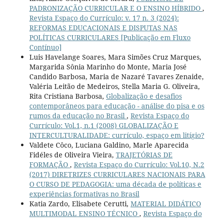
PADRONIZAÇÃO CURRICULAR E O ENSINO HÍBRIDO
,
Revista Espaço do Currículo: v. 17 n. 3 (2024):
REFORMAS EDUCACIONAIS E DISPUTAS NAS
POLÍTICAS CURRICULARES [Publicação em Fluxo
Contínuo]
Luis Havelange Soares, Mara Simões Cruz Marques,
Margarida Sônia Marinho do Monte, Maria José
Candido Barbosa, Maria de Nazaré Tavares Zenaide,
Valéria Leitão de Medeiros, Stella Maria G. Oliveira,
Rita Cristiana Barbosa,
Globalização e desafios
contemporâneos para educação - análise do pisa e os
rumos da educação no Brasil
,
Revista Espaço do
Currículo: Vol.1, n.1 (2008) GLOBALIZAÇÃO E
INTERCULTURALIDADE: currículo, espaço em litígio?
Valdete Côco, Luciana Galdino, Marle Aparecida
Fidéles de Oliveira Vieira,
TRAJETÓRIAS DE
FORMAÇÃO
,
Revista Espaço do Currículo: Vol.10, N.2
(2017) DIRETRIZES CURRICULARES NACIONAIS PARA
O CURSO DE PEDAGOGIA: uma década de políticas e
experiências formativas no Brasil
Katia Zardo, Elisabete Cerutti,
MATERIAL DIDÁTICO
MULTIMODAL ENSINO TÉCNICO
,
Revista Espaço do