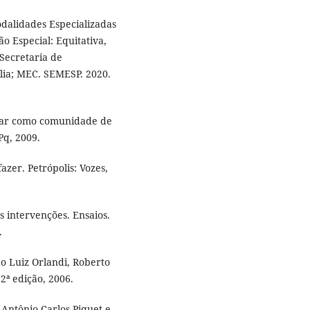
odalidades Especializadas
o Especial: Equitativa,
Secretaria de
lia; MEC. SEMESP. 2020.
lar como comunidade de
NPq, 2009.
zer. Petrópolis: Vozes,
 intervenções. Ensaios.
.
o Luiz Orlandi, Roberto
2ª edição, 2006.
 Antônio Carlos Piquet e