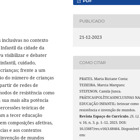
PDF
PUBLICADO
21-12-2023
 inclusivas no contexto
Infantil da cidade da
va visibilizar e debater
nfantil, cuidado,
COMO CITAR
crianças; frente a um
ão do número de crianças
PRATES, Maria Riziane Costa;
partir de redes de
TEIXEIRA, Marcia Marques;
STEFENON, Camila Junca.
 modos de resistência como
PRÁTICASPOLÍTICASINCLUSIVAS N
 sua mais alta potência
EDUCAÇÃO INFANTIL: brincar como
ercessões teóricas de
resistência e invenção de mundos.
dam a tecer educação
Revista Espaço do Currículo
,
[S. l.]
,
em composições afetivas,
v. 16, n. 3, p. 1–12, 2023. DOI:
10.15687/rec.v16i3.68464. Disponível
cias e aos contextos
em:
a invenção de mundos