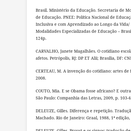
Brasil. Ministério da Educação. Secretaria de M
de Educação. PNEE: Política Nacional de Educaçã
Inclusiva e com Aprendizado ao Longo da Vida/ 
Modalidades Especializadas de Educação – Brasí
124p.
CARVALHO, Janete Magalhães. O cotidiano esco
afetos. Petrópolis, RJ: DP ET Alii; Brasília, DF: C
CERTEAU, M. A invenção do cotidiano: artes de fa
2008.
COUTO, Mia. E se Obama fosse africano? E outras
São Paulo: Companhia das Letras, 2009, p. 103-4
DELEUZE, Gilles. Diferença e repetição. Traduçã
Machado. Rio de Janeiro: Graal, 1988, 1ª edição, 
DELEUZE, Gilles. Proust e os signos; tradução de