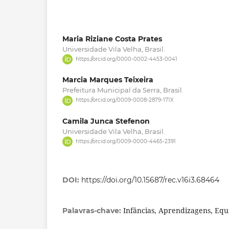
Maria Riziane Costa Prates
Universidade Vila Velha, Brasil.
https://orcid.org/0000-0002-4453-0041
Marcia Marques Teixeira
Prefeitura Municipal da Serra, Brasil.
https://orcid.org/0009-0008-2879-171X
Camila Junca Stefenon
Universidade Vila Velha, Brasil.
https://orcid.org/0009-0000-4465-2391
DOI:
https://doi.org/10.15687/rec.v16i3.68464
Infâncias, Aprendizagens, Eq
Palavras-chave: