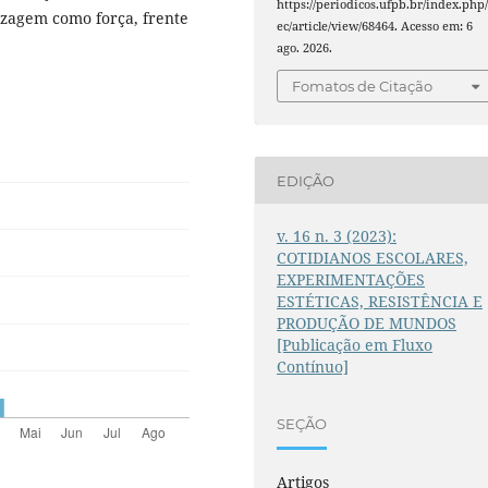
https://periodicos.ufpb.br/index.php/
izagem como força, frente
ec/article/view/68464. Acesso em: 6
ago. 2026.
Fomatos de Citação
EDIÇÃO
v. 16 n. 3 (2023):
COTIDIANOS ESCOLARES,
EXPERIMENTAÇÕES
ESTÉTICAS, RESISTÊNCIA E
PRODUÇÃO DE MUNDOS
[Publicação em Fluxo
Contínuo]
SEÇÃO
Artigos