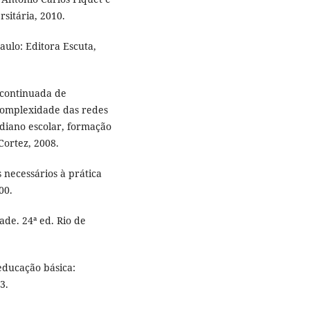
sitária, 2010.
aulo: Editora Escuta,
 continuada de
 complexidade das redes
idiano escolar, formação
 Cortez, 2008.
 necessários à prática
00.
de. 24ª ed. Rio de
educação básica:
3.