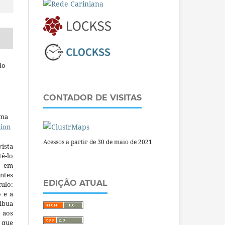
do
CONTADOR DE VISITAS
uma
tion
Acessos a partir de 30 de maio de 2021
ista
ê-lo
m em
ntes
EDIÇÃO ATUAL
culo:
o e a
ibua
 aos
a que