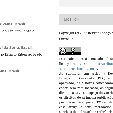
LICENÇA
 Velha, Brasil.
 do Espírito Santo e
Copyright (c) 2023 Revista Espaço 
Currículo
l da Serra, Brasil.
o Estácio Ribeirão Preto
Este trabalho está licenciado sob 
licença
Creative Commons Attribu
4.0 International License
.
lha, Brasil.
Ao submeter um artigo à Rev
a.
Espaço do Currículo (REC) e t
aprovado, os autores concorda
ceder, sem remuneração, os segui
direitos à Revista Espaço do Currí
os direitos de primeira publicaçã
permissão para que a REC redistr
esse artigo e seus metadados
serviços de indexação e referênci