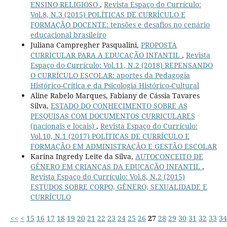
ENSINO RELIGIOSO
,
Revista Espaço do Currículo:
Vol.8, N.3 (2015) POLÍTICAS DE CURRÍCULO E
FORMAÇÃO DOCENTE: tensões e desafios no cenário
educacional brasileiro
Juliana Campregher Pasqualini,
PROPOSTA
CURRICULAR PARA A EDUCAÇÃO INFANTIL
,
Revista
Espaço do Currículo: Vol.11, N.2 (2018) REPENSANDO
O CURRÍCULO ESCOLAR: aportes da Pedagogia
Histórico-Crítica e da Psicologia Histórico-Cultural
Aline Rabelo Marques, Fabiany de Cássia Tavares
Silva,
ESTADO DO CONHECIMENTO SOBRE AS
PESQUISAS COM DOCUMENTOS CURRICULARES
(nacionais e locais)
,
Revista Espaço do Currículo:
Vol.10, N.1 (2017) POLÍTICAS DE CURRÍCULO E
FORMAÇÃO EM ADMINISTRAÇÃO E GESTÃO ESCOLAR
Karina Ingredy Leite da Silva,
AUTOCONCEITO DE
GÊNERO EM CRIANÇAS DA EDUCAÇÃO INFANTIL
,
Revista Espaço do Currículo: Vol.8, N.2 (2015)
ESTUDOS SOBRE CORPO, GÊNERO, SEXUALIDADE E
CURRÍCULO
<<
<
15
16
17
18
19
20
21
22
23
24
25
26
27
28
29
30
31
32
33
34