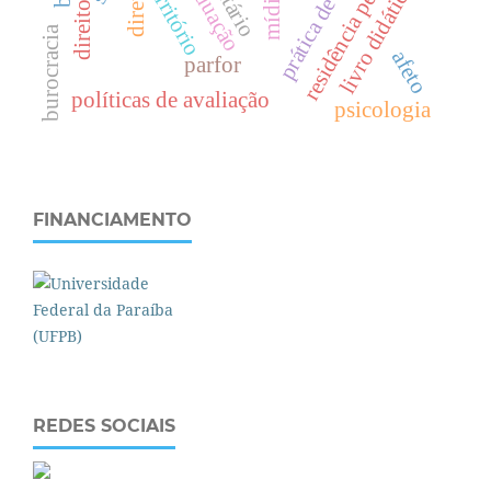
residência pedagógica
prática de ensino
livro didático.
território
d
i
r
e
i
t
o
s
h
u
m
a
n
o
s
mídia
burocracia
afeto
parfor
políticas de avaliação
psicologia
FINANCIAMENTO
REDES SOCIAIS