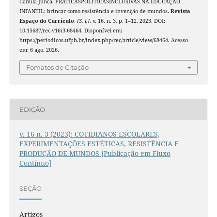
Camila Junca. PRÁTICASPOLÍTICASINCLUSIVAS NA EDUCAÇÃO
INFANTIL: brincar como resistência e invenção de mundos.
Revista
Espaço do Currículo
,
[S. l.]
, v. 16, n. 3, p. 1–12, 2023. DOI:
10.15687/rec.v16i3.68464. Disponível em:
https://periodicos.ufpb.br/index.php/rec/article/view/68464. Acesso
em: 6 ago. 2026.
Fomatos de Citação
EDIÇÃO
v. 16 n. 3 (2023): COTIDIANOS ESCOLARES,
EXPERIMENTAÇÕES ESTÉTICAS, RESISTÊNCIA E
PRODUÇÃO DE MUNDOS [Publicação em Fluxo
Contínuo]
SEÇÃO
Artigos