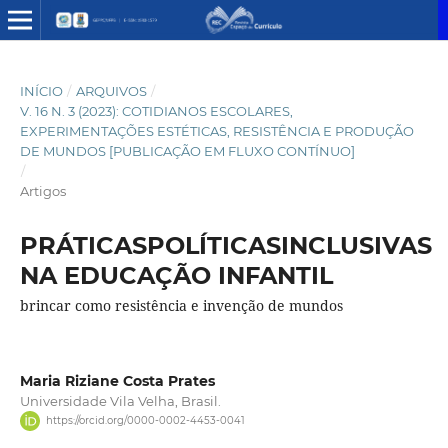
INÍCIO
/
ARQUIVOS
/
V. 16 N. 3 (2023): COTIDIANOS ESCOLARES,
EXPERIMENTAÇÕES ESTÉTICAS, RESISTÊNCIA E PRODUÇÃO
DE MUNDOS [PUBLICAÇÃO EM FLUXO CONTÍNUO]
/
Artigos
PRÁTICASPOLÍTICASINCLUSIVAS
NA EDUCAÇÃO INFANTIL
brincar como resistência e invenção de mundos
Maria Riziane Costa Prates
Universidade Vila Velha, Brasil.
https://orcid.org/0000-0002-4453-0041