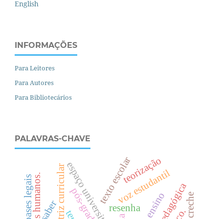
English
INFORMAÇÕES
Para Leitores
Para Autores
Para Bibliotecários
PALAVRAS-CHAVE
texto escolar
teorização
espaço universitário
diretriz curricular
voz estudantil
.
bases legais
pós-graduação
creche
saber
resenha