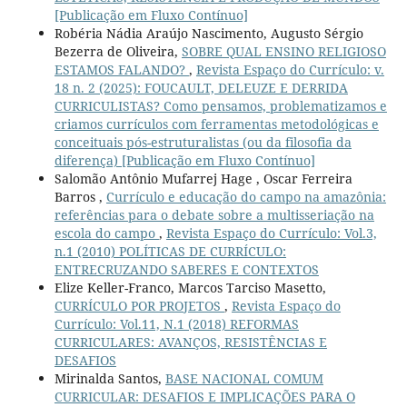
[Publicação em Fluxo Contínuo]
Robéria Nádia Araújo Nascimento, Augusto Sérgio
Bezerra de Oliveira,
SOBRE QUAL ENSINO RELIGIOSO
ESTAMOS FALANDO?
,
Revista Espaço do Currículo: v.
18 n. 2 (2025): FOUCAULT, DELEUZE E DERRIDA
CURRICULISTAS? Como pensamos, problematizamos e
criamos currículos com ferramentas metodológicas e
conceituais pós-estruturalistas (ou da filosofia da
diferença) [Publicação em Fluxo Contínuo]
Salomão Antônio Mufarrej Hage , Oscar Ferreira
Barros ,
Currículo e educação do campo na amazônia:
referências para o debate sobre a multisseriação na
escola do campo
,
Revista Espaço do Currículo: Vol.3,
n.1 (2010) POLÍTICAS DE CURRÍCULO:
ENTRECRUZANDO SABERES E CONTEXTOS
Elize Keller-Franco, Marcos Tarciso Masetto,
CURRÍCULO POR PROJETOS
,
Revista Espaço do
Currículo: Vol.11, N.1 (2018) REFORMAS
CURRICULARES: AVANÇOS, RESISTÊNCIAS E
DESAFIOS
Mirinalda Santos,
BASE NACIONAL COMUM
CURRICULAR: DESAFIOS E IMPLICAÇÕES PARA O