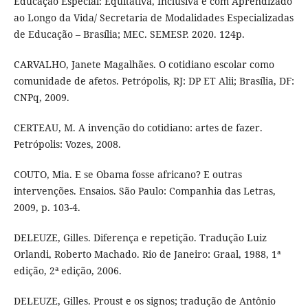
Educação Especial: Equitativa, Inclusiva e com Aprendizado
ao Longo da Vida/ Secretaria de Modalidades Especializadas
de Educação – Brasília; MEC. SEMESP. 2020. 124p.
CARVALHO, Janete Magalhães. O cotidiano escolar como
comunidade de afetos. Petrópolis, RJ: DP ET Alii; Brasília, DF:
CNPq, 2009.
CERTEAU, M. A invenção do cotidiano: artes de fazer.
Petrópolis: Vozes, 2008.
COUTO, Mia. E se Obama fosse africano? E outras
intervenções. Ensaios. São Paulo: Companhia das Letras,
2009, p. 103-4.
DELEUZE, Gilles. Diferença e repetição. Tradução Luiz
Orlandi, Roberto Machado. Rio de Janeiro: Graal, 1988, 1ª
edição, 2ª edição, 2006.
DELEUZE, Gilles. Proust e os signos; tradução de Antônio