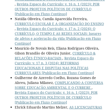
,
Revista Espaço do Currículo: v. 16 n. 1 (2023): POR
OUTROS PROJETOS POLÍTICOS DE CURRÍCULO
[Publicação em Fluxo Contínuo]
Natália Oliveira, Camila Aparecida Ferreira,
CURRICULO ESCOLAR E A ORGANIZAÇÃO DO ENSINO
,
Revista Espaço do Currículo: v. 17 n. 2 (2024): O
CURRÍCULO, O TEMPO E AS REDES SOCIAIS: lugares
de afetos e aceleração da vida [Publicação em Fluxo
Contínuo]
Maurício de Novais Reis, Eliana Rodrigues Oliveira,
Gilson Brandão de Oliveira Junior,
CURRÍCULO &
RELAÇÕES ÉTNICO-RACIAIS
,
Revista Espaço do
Currículo: v. 17 n. 3 (2024): REFORMAS
EDUCACIONAIS E DISPUTAS NAS POLÍTICAS
CURRICULARES [Publicação em Fluxo Contínuo]
Guilherme de Azeredo Coelho, Rozana Gomes de
Abreu, Juliana Milanez,
COMPLICANDO A CONVERSA
SOBRE EDUCAÇÃO AMBIENTAL E O CURRERE
,
Revista Espaço do Currículo: v. 16 n. 1 (2023): POR
OUTROS PROJETOS POLÍTICOS DE CURRÍCULO
[Publicação em Fluxo Contínuo]
Ehrick Eduardo Martins Melzer,
AS LICENCIATURAS