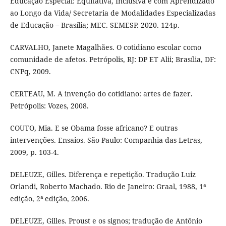
Educação Especial: Equitativa, Inclusiva e com Aprendizado
ao Longo da Vida/ Secretaria de Modalidades Especializadas
de Educação – Brasília; MEC. SEMESP. 2020. 124p.
CARVALHO, Janete Magalhães. O cotidiano escolar como
comunidade de afetos. Petrópolis, RJ: DP ET Alii; Brasília, DF:
CNPq, 2009.
CERTEAU, M. A invenção do cotidiano: artes de fazer.
Petrópolis: Vozes, 2008.
COUTO, Mia. E se Obama fosse africano? E outras
intervenções. Ensaios. São Paulo: Companhia das Letras,
2009, p. 103-4.
DELEUZE, Gilles. Diferença e repetição. Tradução Luiz
Orlandi, Roberto Machado. Rio de Janeiro: Graal, 1988, 1ª
edição, 2ª edição, 2006.
DELEUZE, Gilles. Proust e os signos; tradução de Antônio