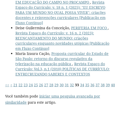
EM EDUCAÇÃO DO CAMPO NO PROCAMPO
,
Revista
Espaço do Currículo: v. 18 n. 1 (2025): "EU ESCREVO
PARA UM MUNDO NO QUAL POSSA VIVER": criações
docentes e reinvenções curriculares [Publicação em
Fluxo Contínuo]
Deise Guilermina da Conceição,
PERIFERIA EM FOCO
,
Revista Espaço do Currículo: v. 16 n. 2 (2023):
REENCANTAMENTO DO MUNDO: criações
curriculares enquanto novidades utópicas [Publicação
em Fluxo Contínuo]
Maria Izaura Cação,
Proposta curricular do Estado de
São Paulo: retorno do discurso regulativo da
tylerização na educação pública
,
Revista Espaço do
Currículo: Vol.3, n.1 (2010) POLÍTICAS DE CURRÍCULO:
ENTRECRUZANDO SABERES E CONTEXTOS
<<
<
21
22
23
24
25
26
27
28
29
30
31
32
33
34
35
36
37
38
39
40
Você também pode
iniciar uma pesquisa avançada por
similaridade
para este artigo.