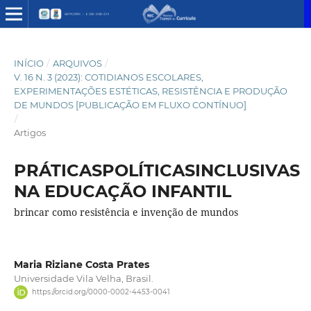
INÍCIO
/
ARQUIVOS
/
V. 16 N. 3 (2023): COTIDIANOS ESCOLARES,
EXPERIMENTAÇÕES ESTÉTICAS, RESISTÊNCIA E PRODUÇÃO
DE MUNDOS [PUBLICAÇÃO EM FLUXO CONTÍNUO]
/
Artigos
PRÁTICASPOLÍTICASINCLUSIVAS
NA EDUCAÇÃO INFANTIL
brincar como resistência e invenção de mundos
Maria Riziane Costa Prates
Universidade Vila Velha, Brasil.
https://orcid.org/0000-0002-4453-0041