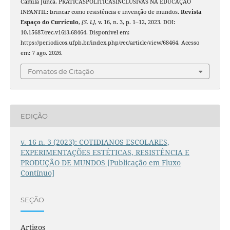
Camila Junca. PRÁTICASPOLÍTICASINCLUSIVAS NA EDUCAÇÃO
INFANTIL: brincar como resistência e invenção de mundos.
Revista
Espaço do Currículo
,
[S. l.]
, v. 16, n. 3, p. 1–12, 2023. DOI:
10.15687/rec.v16i3.68464. Disponível em:
https://periodicos.ufpb.br/index.php/rec/article/view/68464. Acesso
em: 7 ago. 2026.
Fomatos de Citação
EDIÇÃO
v. 16 n. 3 (2023): COTIDIANOS ESCOLARES,
EXPERIMENTAÇÕES ESTÉTICAS, RESISTÊNCIA E
PRODUÇÃO DE MUNDOS [Publicação em Fluxo
Contínuo]
SEÇÃO
Artigos