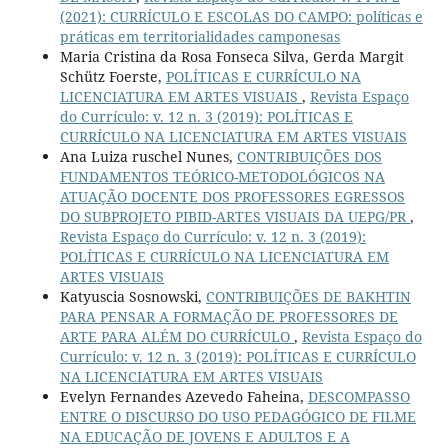
(2021): CURRÍCULO E ESCOLAS DO CAMPO: políticas e
práticas em territorialidades camponesas
Maria Cristina da Rosa Fonseca Silva, Gerda Margit
Schütz Foerste,
POLÍTICAS E CURRÍCULO NA
LICENCIATURA EM ARTES VISUAIS
,
Revista Espaço
do Currículo: v. 12 n. 3 (2019): POLÍTICAS E
CURRÍCULO NA LICENCIATURA EM ARTES VISUAIS
Ana Luiza ruschel Nunes,
CONTRIBUIÇÕES DOS
FUNDAMENTOS TEÓRICO-METODOLÓGICOS NA
ATUAÇÃO DOCENTE DOS PROFESSORES EGRESSOS
DO SUBPROJETO PIBID-ARTES VISUAIS DA UEPG/PR
,
Revista Espaço do Currículo: v. 12 n. 3 (2019):
POLÍTICAS E CURRÍCULO NA LICENCIATURA EM
ARTES VISUAIS
Katyuscia Sosnowski,
CONTRIBUIÇÕES DE BAKHTIN
PARA PENSAR A FORMAÇÃO DE PROFESSORES DE
ARTE PARA ALÉM DO CURRÍCULO
,
Revista Espaço do
Currículo: v. 12 n. 3 (2019): POLÍTICAS E CURRÍCULO
NA LICENCIATURA EM ARTES VISUAIS
Evelyn Fernandes Azevedo Faheina,
DESCOMPASSO
ENTRE O DISCURSO DO USO PEDAGÓGICO DE FILME
NA EDUCAÇÃO DE JOVENS E ADULTOS E A