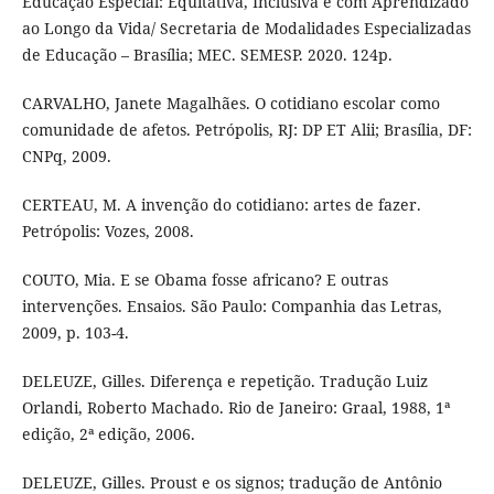
Educação Especial: Equitativa, Inclusiva e com Aprendizado
ao Longo da Vida/ Secretaria de Modalidades Especializadas
de Educação – Brasília; MEC. SEMESP. 2020. 124p.
CARVALHO, Janete Magalhães. O cotidiano escolar como
comunidade de afetos. Petrópolis, RJ: DP ET Alii; Brasília, DF:
CNPq, 2009.
CERTEAU, M. A invenção do cotidiano: artes de fazer.
Petrópolis: Vozes, 2008.
COUTO, Mia. E se Obama fosse africano? E outras
intervenções. Ensaios. São Paulo: Companhia das Letras,
2009, p. 103-4.
DELEUZE, Gilles. Diferença e repetição. Tradução Luiz
Orlandi, Roberto Machado. Rio de Janeiro: Graal, 1988, 1ª
edição, 2ª edição, 2006.
DELEUZE, Gilles. Proust e os signos; tradução de Antônio