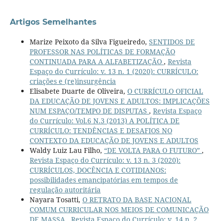
Artigos Semelhantes
Marize Peixoto da Silva Figueiredo,
SENTIDOS DE
PROFESSOR NAS POLÍTICAS DE FORMAÇÃO
CONTINUADA PARA A ALFABETIZAÇÃO
,
Revista
Espaço do Currículo: v. 13 n. 1 (2020): CURRÍCULO:
criações e (re)insurgência
Elisabete Duarte de Oliveira,
O CURRÍCULO OFICIAL
DA EDUCAÇÃO DE JOVENS E ADULTOS: IMPLICAÇÕES
NUM ESPAÇO/TEMPO DE DISPUTAS
,
Revista Espaço
do Currículo: Vol.6 N.3 (2013) A POLÍTICA DE
CURRÍCULO: TENDÊNCIAS E DESAFIOS NO
CONTEXTO DA EDUCAÇÃO DE JOVENS E ADULTOS
Waldy Luiz Lau Filho,
“DE VOLTA PARA O FUTURO”
,
Revista Espaço do Currículo: v. 13 n. 3 (2020):
CURRÍCULOS, DOCÊNCIA E COTIDIANOS:
possibilidades emancipatórias em tempos de
regulação autoritária
Nayara Tosatti,
O RETRATO DA BASE NACIONAL
COMUM CURRICULAR NOS MEIOS DE COMUNICAÇÃO
DE MASSA
,
Revista Espaço do Currículo: v. 14 n. 2