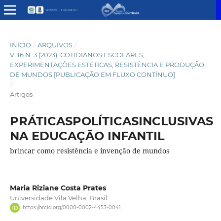
INÍCIO
/
ARQUIVOS
/
V. 16 N. 3 (2023): COTIDIANOS ESCOLARES,
EXPERIMENTAÇÕES ESTÉTICAS, RESISTÊNCIA E PRODUÇÃO
DE MUNDOS [PUBLICAÇÃO EM FLUXO CONTÍNUO]
/
Artigos
PRÁTICASPOLÍTICASINCLUSIVAS
NA EDUCAÇÃO INFANTIL
brincar como resistência e invenção de mundos
Maria Riziane Costa Prates
Universidade Vila Velha, Brasil.
https://orcid.org/0000-0002-4453-0041