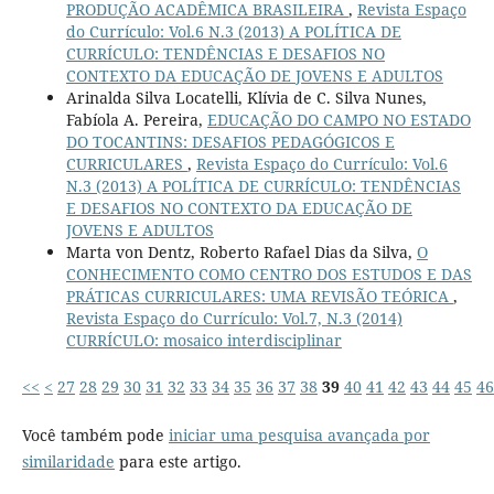
PRODUÇÃO ACADÊMICA BRASILEIRA
,
Revista Espaço
do Currículo: Vol.6 N.3 (2013) A POLÍTICA DE
CURRÍCULO: TENDÊNCIAS E DESAFIOS NO
CONTEXTO DA EDUCAÇÃO DE JOVENS E ADULTOS
Arinalda Silva Locatelli, Klívia de C. Silva Nunes,
Fabíola A. Pereira,
EDUCAÇÃO DO CAMPO NO ESTADO
DO TOCANTINS: DESAFIOS PEDAGÓGICOS E
CURRICULARES
,
Revista Espaço do Currículo: Vol.6
N.3 (2013) A POLÍTICA DE CURRÍCULO: TENDÊNCIAS
E DESAFIOS NO CONTEXTO DA EDUCAÇÃO DE
JOVENS E ADULTOS
Marta von Dentz, Roberto Rafael Dias da Silva,
O
CONHECIMENTO COMO CENTRO DOS ESTUDOS E DAS
PRÁTICAS CURRICULARES: UMA REVISÃO TEÓRICA
,
Revista Espaço do Currículo: Vol.7, N.3 (2014)
CURRÍCULO: mosaico interdisciplinar
<<
<
27
28
29
30
31
32
33
34
35
36
37
38
39
40
41
42
43
44
45
46
Você também pode
iniciar uma pesquisa avançada por
similaridade
para este artigo.