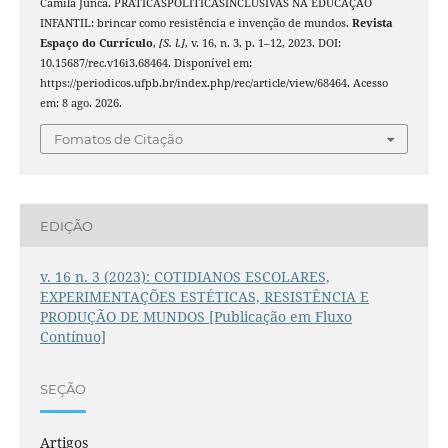
Camila Junca. PRÁTICASPOLÍTICASINCLUSIVAS NA EDUCAÇÃO
INFANTIL: brincar como resistência e invenção de mundos.
Revista
Espaço do Currículo
,
[S. l.]
, v. 16, n. 3, p. 1–12, 2023. DOI:
10.15687/rec.v16i3.68464. Disponível em:
https://periodicos.ufpb.br/index.php/rec/article/view/68464. Acesso
em: 8 ago. 2026.
Fomatos de Citação
EDIÇÃO
v. 16 n. 3 (2023): COTIDIANOS ESCOLARES,
EXPERIMENTAÇÕES ESTÉTICAS, RESISTÊNCIA E
PRODUÇÃO DE MUNDOS [Publicação em Fluxo
Contínuo]
SEÇÃO
Artigos