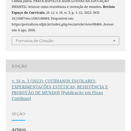
Camila Junca. PRÁTICASPOLÍTICASINCLUSIVAS NA EDUCAÇÃO
INFANTIL: brincar como resistência e invenção de mundos.
Revista
Espaço do Currículo
,
[S. l.]
, v. 16, n. 3, p. 1–12, 2023. DOI:
10.15687/rec.v16i3.68464. Disponível em:
https://periodicos.ufpb.br/index.php/rec/article/view/68464. Acesso
em: 6 ago. 2026.
Fomatos de Citação
EDIÇÃO
v. 16 n. 3 (2023): COTIDIANOS ESCOLARES,
EXPERIMENTAÇÕES ESTÉTICAS, RESISTÊNCIA E
PRODUÇÃO DE MUNDOS [Publicação em Fluxo
Contínuo]
SEÇÃO
Artigos