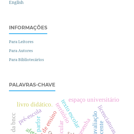
English
INFORMAÇÕES
Para Leitores
Para Autores
Para Bibliotecários
PALAVRAS-CHAVE
espaço universitário
texto escolar
livro didático.
território
licenciaturas
pré-escola
prática de ensino
parfor
resenha
afeto