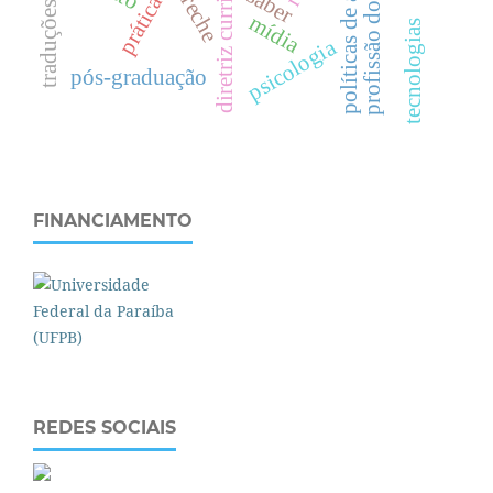
políticas de avaliação
traduções da bncc
diretriz curricular
profissão docente
creche
saber
mídia
tecnologias
psicologia
pós-graduação
FINANCIAMENTO
REDES SOCIAIS