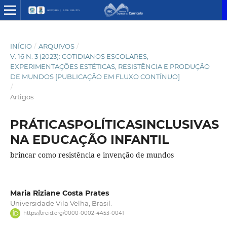
INÍCIO
/
ARQUIVOS
/
V. 16 N. 3 (2023): COTIDIANOS ESCOLARES,
EXPERIMENTAÇÕES ESTÉTICAS, RESISTÊNCIA E PRODUÇÃO
DE MUNDOS [PUBLICAÇÃO EM FLUXO CONTÍNUO]
/
Artigos
PRÁTICASPOLÍTICASINCLUSIVAS
NA EDUCAÇÃO INFANTIL
brincar como resistência e invenção de mundos
Maria Riziane Costa Prates
Universidade Vila Velha, Brasil.
https://orcid.org/0000-0002-4453-0041