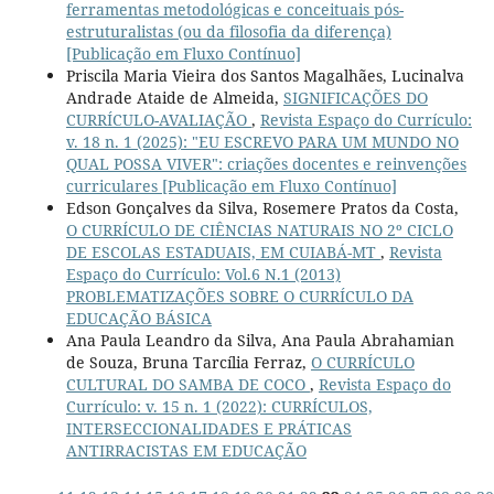
ferramentas metodológicas e conceituais pós-
estruturalistas (ou da filosofia da diferença)
[Publicação em Fluxo Contínuo]
Priscila Maria Vieira dos Santos Magalhães, Lucinalva
Andrade Ataide de Almeida,
SIGNIFICAÇÕES DO
CURRÍCULO-AVALIAÇÃO
,
Revista Espaço do Currículo:
v. 18 n. 1 (2025): "EU ESCREVO PARA UM MUNDO NO
QUAL POSSA VIVER": criações docentes e reinvenções
curriculares [Publicação em Fluxo Contínuo]
Edson Gonçalves da Silva, Rosemere Pratos da Costa,
O CURRÍCULO DE CIÊNCIAS NATURAIS NO 2º CICLO
DE ESCOLAS ESTADUAIS, EM CUIABÁ-MT
,
Revista
Espaço do Currículo: Vol.6 N.1 (2013)
PROBLEMATIZAÇÕES SOBRE O CURRÍCULO DA
EDUCAÇÃO BÁSICA
Ana Paula Leandro da Silva, Ana Paula Abrahamian
de Souza, Bruna Tarcília Ferraz,
O CURRÍCULO
CULTURAL DO SAMBA DE COCO
,
Revista Espaço do
Currículo: v. 15 n. 1 (2022): CURRÍCULOS,
INTERSECCIONALIDADES E PRÁTICAS
ANTIRRACISTAS EM EDUCAÇÃO