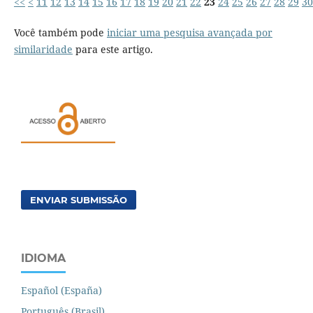
<<
<
11
12
13
14
15
16
17
18
19
20
21
22
23
24
25
26
27
28
29
30
Você também pode
iniciar uma pesquisa avançada por
similaridade
para este artigo.
ENVIAR SUBMISSÃO
IDIOMA
Español (España)
Português (Brasil)