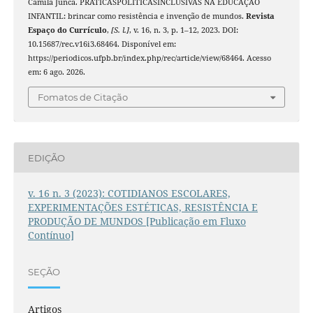
Camila Junca. PRÁTICASPOLÍTICASINCLUSIVAS NA EDUCAÇÃO
INFANTIL: brincar como resistência e invenção de mundos.
Revista
Espaço do Currículo
,
[S. l.]
, v. 16, n. 3, p. 1–12, 2023. DOI:
10.15687/rec.v16i3.68464. Disponível em:
https://periodicos.ufpb.br/index.php/rec/article/view/68464. Acesso
em: 6 ago. 2026.
Fomatos de Citação
EDIÇÃO
v. 16 n. 3 (2023): COTIDIANOS ESCOLARES,
EXPERIMENTAÇÕES ESTÉTICAS, RESISTÊNCIA E
PRODUÇÃO DE MUNDOS [Publicação em Fluxo
Contínuo]
SEÇÃO
Artigos