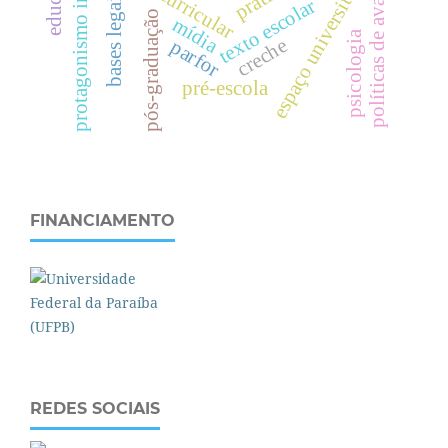
protagonismo indígena
políticas de avaliação
espaço universitário
bases legais
texto escolar
pós-graduação
mídia
psicologia
creche
parfor
pré-escola
FINANCIAMENTO
REDES SOCIAIS