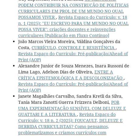
PODEM CONTRIBUIR NA CONSTRUÇÃO DE POLÍTICAS
CURRICULARES EM PROL DE UM MUNDO NO QUAL
POSSAMOS VIVER
,
Revista Espaço do Currículo: v. 18
n. 1 (2025): "EU ESCREVO PARA UM MUNDO NO QUAL
POSSA VIVER": criações docentes e reinvenções
curriculares [Publicação em Fluxo Contínuo]
João Marcos Vieira Moreira, Váldina Gonçalves da
Costa,
CURRÍCULO, CONTROLE E RESISTÊNCIA
,
Revista Espaço do Currículo: Pré-publicação/Ahead of
Print (AOP)
Alexandre Junior de Souza Menezes, Inara Russoni de
Lima Lago, Adelson Dias de Oliveira,
ENTRE A
CRÍTICA EPISTEMOLÓGICA E A DESCOLONIZAÇÃO
,
Revista Espaço do Currículo: Pré-publicação/Ahead of
Print (AOP)
Janete Magalhães Carvalho, Sandra Kretli da Silva,
Tania Mara Zanotti Guerra Frizzera Delboni,
POR
UMA EXPERIMENTAÇÃO SENSÍVEL COM DELEUZE E
GUATTARI E A LITERATURA
,
Revista Espaço do
Currículo: v. 18 n. 2 (2025): FOUCAULT, DELEUZE E
DERRIDA CURRICULISTAS? Como pensamos,
problematizamos e criamos currículos com