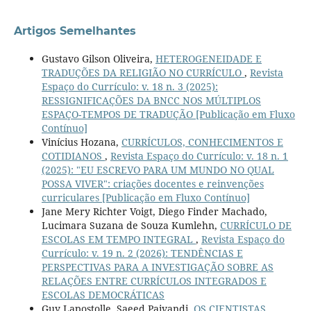
Artigos Semelhantes
Gustavo Gilson Oliveira,
HETEROGENEIDADE E
TRADUÇÕES DA RELIGIÃO NO CURRÍCULO
,
Revista
Espaço do Currículo: v. 18 n. 3 (2025):
RESSIGNIFICAÇÕES DA BNCC NOS MÚLTIPLOS
ESPAÇO-TEMPOS DE TRADUÇÃO [Publicação em Fluxo
Contínuo]
Vinícius Hozana,
CURRÍCULOS, CONHECIMENTOS E
COTIDIANOS
,
Revista Espaço do Currículo: v. 18 n. 1
(2025): "EU ESCREVO PARA UM MUNDO NO QUAL
POSSA VIVER": criações docentes e reinvenções
curriculares [Publicação em Fluxo Contínuo]
Jane Mery Richter Voigt, Diego Finder Machado,
Lucimara Suzana de Souza Kumlehn,
CURRÍCULO DE
ESCOLAS EM TEMPO INTEGRAL
,
Revista Espaço do
Currículo: v. 19 n. 2 (2026): TENDÊNCIAS E
PERSPECTIVAS PARA A INVESTIGAÇÃO SOBRE AS
RELAÇÕES ENTRE CURRÍCULOS INTEGRADOS E
ESCOLAS DEMOCRÁTICAS
Guy Lapostolle, Saeed Paivandi,
OS CIENTISTAS