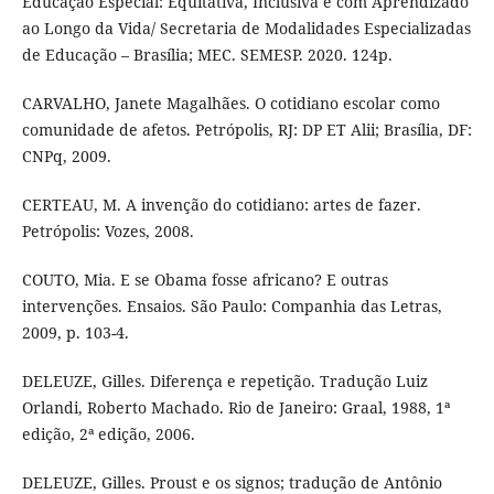
Educação Especial: Equitativa, Inclusiva e com Aprendizado
ao Longo da Vida/ Secretaria de Modalidades Especializadas
de Educação – Brasília; MEC. SEMESP. 2020. 124p.
CARVALHO, Janete Magalhães. O cotidiano escolar como
comunidade de afetos. Petrópolis, RJ: DP ET Alii; Brasília, DF:
CNPq, 2009.
CERTEAU, M. A invenção do cotidiano: artes de fazer.
Petrópolis: Vozes, 2008.
COUTO, Mia. E se Obama fosse africano? E outras
intervenções. Ensaios. São Paulo: Companhia das Letras,
2009, p. 103-4.
DELEUZE, Gilles. Diferença e repetição. Tradução Luiz
Orlandi, Roberto Machado. Rio de Janeiro: Graal, 1988, 1ª
edição, 2ª edição, 2006.
DELEUZE, Gilles. Proust e os signos; tradução de Antônio