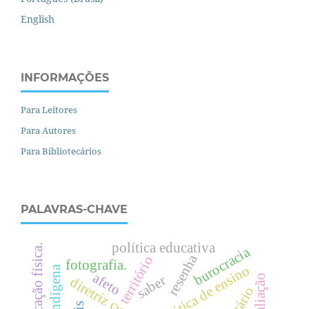
English
INFORMAÇÕES
Para Leitores
Para Autores
Para Bibliotecários
PALAVRAS-CHAVE
política educativa
.
burocracia
resenha
território
fotografia.
prática de ensino
afeto
saber
diretriz curricular
e
d
u
c
a
ç
ã
o
f
í
s
i
c
a