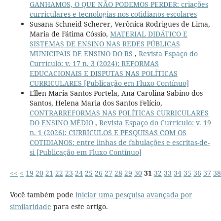
GANHAMOS, O QUE NÃO PODEMOS PERDER: criações
curriculares e tecnologias nos cotidianos escolares
Susana Schneid Scherer, Verônica Rodrigues de Lima,
Maria de Fátima Cóssio,
MATERIAL DIDÁTICO E
SISTEMAS DE ENSINO NAS REDES PÚBLICAS
MUNICIPAIS DE ENSINO DO RS
,
Revista Espaço do
Currículo: v. 17 n. 3 (2024): REFORMAS
EDUCACIONAIS E DISPUTAS NAS POLÍTICAS
CURRICULARES [Publicação em Fluxo Contínuo]
Ellen Maria Santos Portela, Ana Carolina Sabino dos
Santos, Helena Maria dos Santos Felício,
CONTRARREFORMAS NAS POLÍTICAS CURRICULARES
DO ENSINO MÉDIO
,
Revista Espaço do Currículo: v. 19
n. 1 (2026): CURRÍCULOS E PESQUISAS COM OS
COTIDIANOS: entre linhas de fabulações e escritas-de-
si [Publicação em Fluxo Contínuo]
<<
<
19
20
21
22
23
24
25
26
27
28
29
30
31
32
33
34
35
36
37
38
Você também pode
iniciar uma pesquisa avançada por
similaridade
para este artigo.