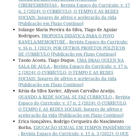
CIBERFEMINISTAS
,
Revista Espaço do Currículo: v. 17
n. 2 (2024): O CURRÍCULO, O TEMPO E AS REDES
SOCIAIS: lugares de afetos e aceleração da vida
[Publicação em Fluxo Contínuo]
Solange Maria Pereira da Silva, Tiago de Aguiar
Rodrigues,
PROPOSTA DIDÁTICA PARA O POVO
KANELA/MEMORTURÉ
,
Revista Espaço do Currículo:
v. 16 n. 1 (2023): POR OUTROS PROJETOS POLÍTICOS
DE CURRÍCULO [Publicação em Fluxo Contínuo]
Tassio Acosta, Tiago Duque,
UMA DRAG QUEEN NA
SALA DE AULA
,
Revista Espaço do Currículo: v. 17 n.
2 (2024): O CURRÍCULO, O TEMPO E AS REDES
SOCIAIS: lugares de afetos e aceleração da vida
[Publicação em Fluxo Contínuo]
Késia da Silva Xavier, Allyson Carvalho Araújo,
QUANDO A REDE SOCIAL SE FAZ CURRICULO
,
Revista
Espaço do Currículo: v. 17 n. 2 (2024): O CURRÍCULO,
O TEMPO E AS REDES SOCIAIS: lugares de afetos e
aceleração da vida [Publicação em Fluxo Contínuo]
Erica Gonçalves, Rodrigo Cerqueira do Nascimento
Borba,
EDUCAÇÃO SEXUAL EM TEMPOS PANDÊMICOS
,
Revista Espaço do Currículo: v. 15 n. 3 (2022): O QUE