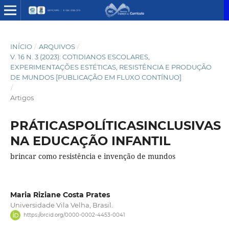
INÍCIO
/
ARQUIVOS
/
V. 16 N. 3 (2023): COTIDIANOS ESCOLARES,
EXPERIMENTAÇÕES ESTÉTICAS, RESISTÊNCIA E PRODUÇÃO
DE MUNDOS [PUBLICAÇÃO EM FLUXO CONTÍNUO]
/
Artigos
PRÁTICASPOLÍTICASINCLUSIVAS
NA EDUCAÇÃO INFANTIL
brincar como resistência e invenção de mundos
Maria Riziane Costa Prates
Universidade Vila Velha, Brasil.
https://orcid.org/0000-0002-4453-0041