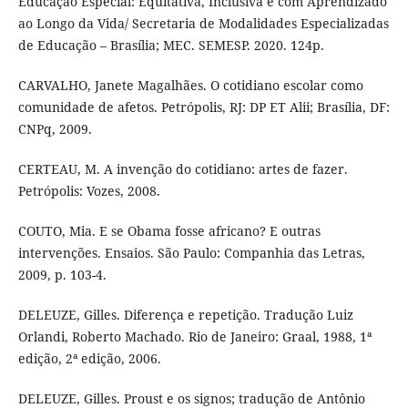
Educação Especial: Equitativa, Inclusiva e com Aprendizado
ao Longo da Vida/ Secretaria de Modalidades Especializadas
de Educação – Brasília; MEC. SEMESP. 2020. 124p.
CARVALHO, Janete Magalhães. O cotidiano escolar como
comunidade de afetos. Petrópolis, RJ: DP ET Alii; Brasília, DF:
CNPq, 2009.
CERTEAU, M. A invenção do cotidiano: artes de fazer.
Petrópolis: Vozes, 2008.
COUTO, Mia. E se Obama fosse africano? E outras
intervenções. Ensaios. São Paulo: Companhia das Letras,
2009, p. 103-4.
DELEUZE, Gilles. Diferença e repetição. Tradução Luiz
Orlandi, Roberto Machado. Rio de Janeiro: Graal, 1988, 1ª
edição, 2ª edição, 2006.
DELEUZE, Gilles. Proust e os signos; tradução de Antônio