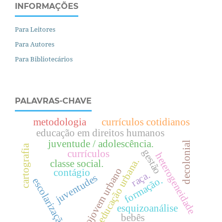
INFORMAÇÕES
Para Leitores
Para Autores
Para Bibliotecários
PALAVRAS-CHAVE
metodologia
currículos cotidianos
educação em direitos humanos
juventude / adolescência.
decolonial
cartografia
gestão
currículos
heterogeneidade
.
classe social.
projovem urbano
contágio
raça.
juventudes
formação.
escolarização
e
d
u
c
a
ç
ã
o
u
r
b
a
n
a
esquizoanálise
bebês