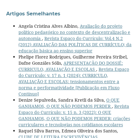
Artigos Semelhantes
Angela Cristina Alves Albino,
Avaliação do projeto
político pedagógico no contexto de descentralização e
autonomia
,
Revista Espaço do Currículo: Vol.4 N.2
(2012) AVALIAÇÃO DAS POLÍTICAS DE CURRÍCULO; da
educação básica ao ensino superior
Phelipe Florez Rodrigues, Guilherme Pereira Stribel,
Dafne Gonzáles Sólis,
APRESENTAÇÃO DO DOSSIÊ:
CURRICULO, AVALIAÇÃO E ESCOLAS
,
Revista Espaço
do Currículo: v. 17 n. 1 (2024): CURRICULO,
AVALIAÇÃO E ESCOLAS: tensionamentos entre a
norma e performatividade [Publicação em Fluxo
Contínuo]
Denize Sepulveda, Sandra Kretli da Silva,
O QUE
GANHAMOS, O QUE NÃO PODEMOS PERDER
,
Revista
Espaço do Currículo: v. 15 n. 3 (2022): O QUE
GANHAMOS, O QUE NÃO PODEMOS PERDER: criações
curriculares e tecnologias nos cotidianos escolares
Raquel Silva Barros, Edmea Oliveira dos Santos,
CLUBE DE LEITURA ESCREVIVÊNCIAS