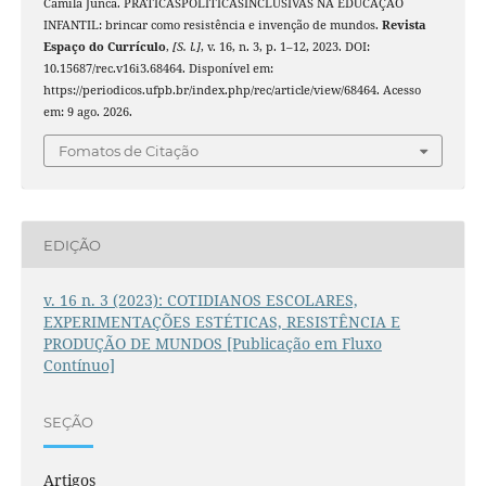
Camila Junca. PRÁTICASPOLÍTICASINCLUSIVAS NA EDUCAÇÃO
INFANTIL: brincar como resistência e invenção de mundos.
Revista
Espaço do Currículo
,
[S. l.]
, v. 16, n. 3, p. 1–12, 2023. DOI:
10.15687/rec.v16i3.68464. Disponível em:
https://periodicos.ufpb.br/index.php/rec/article/view/68464. Acesso
em: 9 ago. 2026.
Fomatos de Citação
EDIÇÃO
v. 16 n. 3 (2023): COTIDIANOS ESCOLARES,
EXPERIMENTAÇÕES ESTÉTICAS, RESISTÊNCIA E
PRODUÇÃO DE MUNDOS [Publicação em Fluxo
Contínuo]
SEÇÃO
Artigos