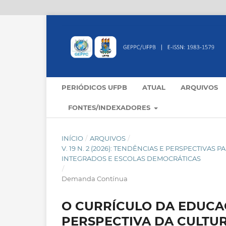
PERIÓDICOS UFPB
ATUAL
ARQUIVOS
FONTES/INDEXADORES
INÍCIO
/
ARQUIVOS
/
V. 19 N. 2 (2026): TENDÊNCIAS E PERSPECTIVA
INTEGRADOS E ESCOLAS DEMOCRÁTICAS
/
Demanda Contínua
O CURRÍCULO DA EDUCA
PERSPECTIVA DA CULTU