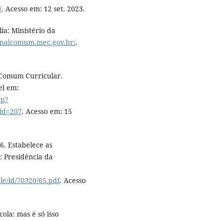
/
. Acesso em: 12 set. 2023.
ia: Ministério da
ionalcomum.mec.gov.br/
.
 Comum Curricular.
el em:
hp?
id=207
. Acesso em: 15
6. Estabelece as
a: Presidência da
le/id/70320/65.pdf
. Acesso
ola: mas é só isso