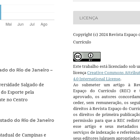
LICENÇA
Copyright (c) 2024 Revista Espaço 
Currículo
Este trabalho está licenciado sob 
ado do Rio de Janeiro –
licença
Creative Commons Attribu
4.0 International License
.
iversidade Salgado de
Ao submeter um artigo à Rev
Espaço do Currículo (REC) e t
 do Esporte pela
aprovado, os autores concorda
nte no Centro
ceder, sem remuneração, os segui
direitos à Revista Espaço do Currí
os direitos de primeira publicaçã
stado do Rio de Janeiro
permissão para que a REC redistr
esse artigo e seus metadados
serviços de indexação e referênci
stadual de Campinas e
seus editores julguem apropriados