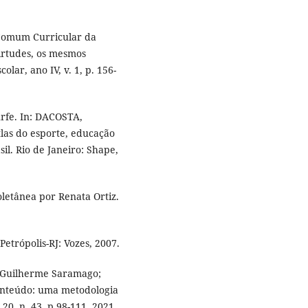
 Comum Curricular da
irtudes, os mesmos
olar, ano IV, v. 1, p. 156-
rfe. In: DACOSTA,
tlas do esporte, educação
sil. Rio de Janeiro: Shape,
letânea por Renata Ortiz.
etrópolis-RJ: Vozes, 2007.
 Guilherme Saramago;
nteúdo: uma metodologia
20, n. 43, p.98-111, 2021.