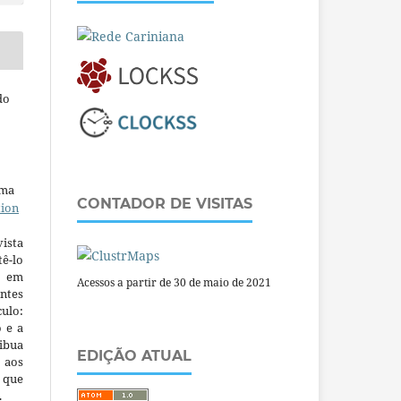
do
uma
CONTADOR DE VISITAS
tion
ista
ê-lo
m em
Acessos a partir de 30 de maio de 2021
ntes
culo:
o e a
ibua
EDIÇÃO ATUAL
 aos
a que
.