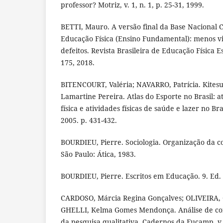
professor? Motriz, v. 1, n. 1, p. 25-31, 1999.
BETTI, Mauro. A versão final da Base Nacional
Educação Física (Ensino Fundamental): menos v
defeitos. Revista Brasileira de Educação Física Esc
175, 2018.
BITENCOURT, Valéria; NAVARRO, Patrícia. Kitesu
Lamartine Pereira. Atlas do Esporte no Brasil: a
física e atividades físicas de saúde e lazer no Bra
2005. p. 431-432.
BOURDIEU, Pierre. Sociologia. Organização da co
São Paulo: Ática, 1983.
BOURDIEU, Pierre. Escritos em Educação. 9. Ed. P
CARDOSO, Márcia Regina Gonçalves; OLIVEIRA,
GHELLI, Kelma Gomes Mendonça. Análise de co
da pesquisa qualitativa. Cadernos da Fucamp, v. 