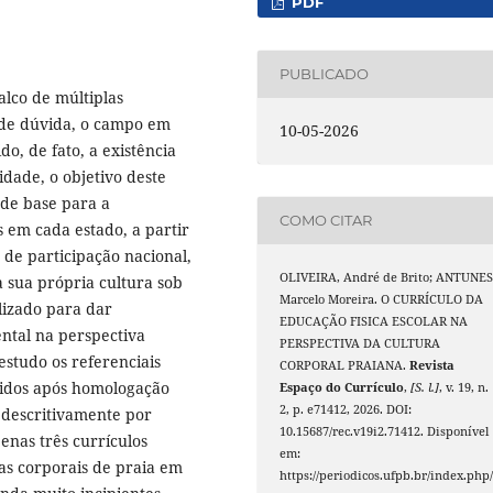
PDF
PUBLICADO
alco de múltiplas
 de dúvida, o campo em
10-05-2026
o, de fato, a existência
dade, o objetivo deste
 de base para a
COMO CITAR
s em cada estado, a partir
 de participação nacional,
OLIVEIRA, André de Brito; ANTUNES
 sua própria cultura sob
Marcelo Moreira. O CURRÍCULO DA
lizado para dar
EDUCAÇÃO FISICA ESCOLAR NA
ental na perspectiva
PERSPECTIVA DA CULTURA
estudo os referenciais
CORPORAL PRAIANA.
Revista
lvidos após homologação
Espaço do Currículo
,
[S. l.]
, v. 19, n.
2, p. e71412, 2026. DOI:
 descritivamente por
10.15687/rec.v19i2.71412. Disponível
nas três currículos
em:
as corporais de praia em
https://periodicos.ufpb.br/index.php/