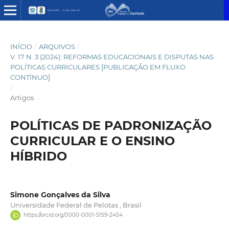
INÍCIO
/
ARQUIVOS
/
V. 17 N. 3 (2024): REFORMAS EDUCACIONAIS E DISPUTAS NAS
POLÍTICAS CURRICULARES [PUBLICAÇÃO EM FLUXO
CONTÍNUO]
/
Artigos
POLÍTICAS DE PADRONIZAÇÃO
CURRICULAR E O ENSINO
HÍBRIDO
Simone Gonçalves da Silva
Universidade Federal de Pelotas , Brasil
https://orcid.org/0000-0001-5159-2454