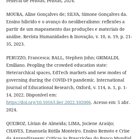
Federal de Pelotas, Pelotas, 2024.
MOURA, Aline Gonçalves de; SILVA, Simone Gonçalves da.
Ensino híbrido e o avanço do neoliberalismo: reflexões a
partir de um mapeamento das produções e materiais de
análise. Revista Humanidades & Inovação, v. 10, n. 19, p. 21-
35, 2023.
PERUZZO, Francesca; BALL, Stephen John; GRIMALDI,
Emiliano. Peopling the crowded education state:
Heterarchical spaces, EdTech markets and new modes of
governing during the COVID-19 pandemic. International
Journal of Educational Research, Oxford, v. 114, n. 1, p. 1-
14, 2022. Disponível em:
https://doi.org/10.1016/j.ijer.2022.102006
. Acesso em: 5 abr.
2024.
QUEIROZ, Lívian de Almeida; LIMA, Jociene Araújo;
CHAVES, Emanuela Rútila Monteiro. Ensino Remoto e Crise
da Aprendizagem: Críticas às Prescrições do Banco Mundial.