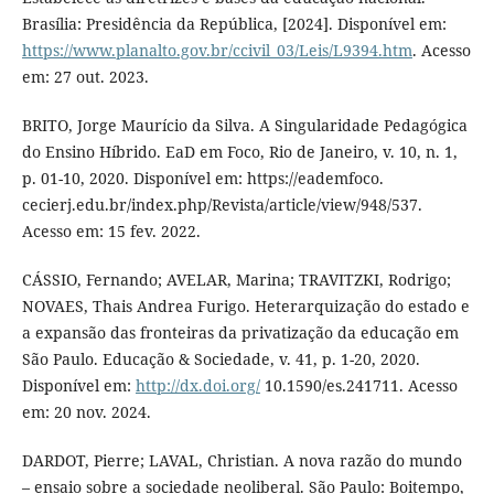
Brasília: Presidência da República, [2024]. Disponível em:
https://www.planalto.gov.br/ccivil_03/Leis/L9394.htm
. Acesso
em: 27 out. 2023.
BRITO, Jorge Maurício da Silva. A Singularidade Pedagógica
do Ensino Híbrido. EaD em Foco, Rio de Janeiro, v. 10, n. 1,
p. 01-10, 2020. Disponível em: https://eademfoco.
cecierj.edu.br/index.php/Revista/article/view/948/537.
Acesso em: 15 fev. 2022.
CÁSSIO, Fernando; AVELAR, Marina; TRAVITZKI, Rodrigo;
NOVAES, Thais Andrea Furigo. Heterarquização do estado e
a expansão das fronteiras da privatização da educação em
São Paulo. Educação & Sociedade, v. 41, p. 1-20, 2020.
Disponível em:
http://dx.doi.org/
10.1590/es.241711. Acesso
em: 20 nov. 2024.
DARDOT, Pierre; LAVAL, Christian. A nova razão do mundo
– ensaio sobre a sociedade neoliberal. São Paulo: Boitempo,