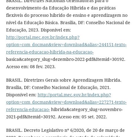
BRASIL. Diretrizes Nacionais Orientadoras para o
desenvolvimento da Educação Híbrida e das práticas
flexíveis do processo híbrido de ensino e aprendizagem no
nível da Educação Básica. Brasília, DF: Conselho Nacional de
Educação, 2023. Disponível em:
http://portal.mec.gov.br/index.php?
option=com_docman&view=download&alias=244151-texto-
referencia-educacao-hibrida-na-educacao-
basica&category_slug=dezembro-2022-pdf&Itemid=30192.
Acesso em: 08 fev. 2023.
BRASIL. Diretrizes Gerais sobre Aprendizagem Híbrida.
Brasília, DF: Conselho Nacional de Educação, 2021.
Disponível em:
http://portal.mec.gov.br/index.php?
option=com_docman&view=download&alias=227271-texto-
referencia-educacao-
hibrida&category_slug=novembro-
2021-pdf&Itemid=30192. Acesso em: 05 set. 2022.
BRASIL. Decreto Legislativo nº 6/2020, de 20 de março de