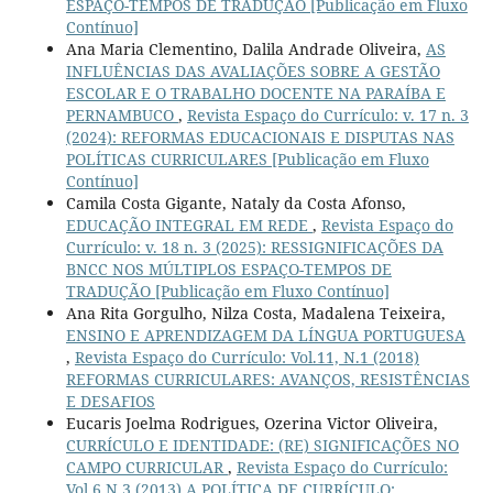
ESPAÇO-TEMPOS DE TRADUÇÃO [Publicação em Fluxo
Contínuo]
Ana Maria Clementino, Dalila Andrade Oliveira,
AS
INFLUÊNCIAS DAS AVALIAÇÕES SOBRE A GESTÃO
ESCOLAR E O TRABALHO DOCENTE NA PARAÍBA E
PERNAMBUCO
,
Revista Espaço do Currículo: v. 17 n. 3
(2024): REFORMAS EDUCACIONAIS E DISPUTAS NAS
POLÍTICAS CURRICULARES [Publicação em Fluxo
Contínuo]
Camila Costa Gigante, Nataly da Costa Afonso,
EDUCAÇÃO INTEGRAL EM REDE
,
Revista Espaço do
Currículo: v. 18 n. 3 (2025): RESSIGNIFICAÇÕES DA
BNCC NOS MÚLTIPLOS ESPAÇO-TEMPOS DE
TRADUÇÃO [Publicação em Fluxo Contínuo]
Ana Rita Gorgulho, Nilza Costa, Madalena Teixeira,
ENSINO E APRENDIZAGEM DA LÍNGUA PORTUGUESA
,
Revista Espaço do Currículo: Vol.11, N.1 (2018)
REFORMAS CURRICULARES: AVANÇOS, RESISTÊNCIAS
E DESAFIOS
Eucaris Joelma Rodrigues, Ozerina Victor Oliveira,
CURRÍCULO E IDENTIDADE: (RE) SIGNIFICAÇÕES NO
CAMPO CURRICULAR
,
Revista Espaço do Currículo:
Vol.6 N.3 (2013) A POLÍTICA DE CURRÍCULO: