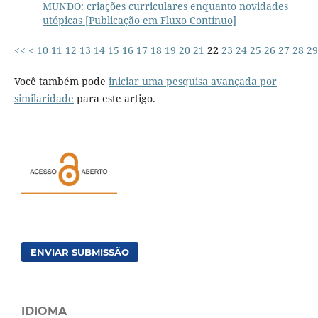
MUNDO: criações curriculares enquanto novidades
utópicas [Publicação em Fluxo Contínuo]
<<
<
10
11
12
13
14
15
16
17
18
19
20
21
22
23
24
25
26
27
28
29
Você também pode
iniciar uma pesquisa avançada por
similaridade
para este artigo.
ENVIAR SUBMISSÃO
IDIOMA