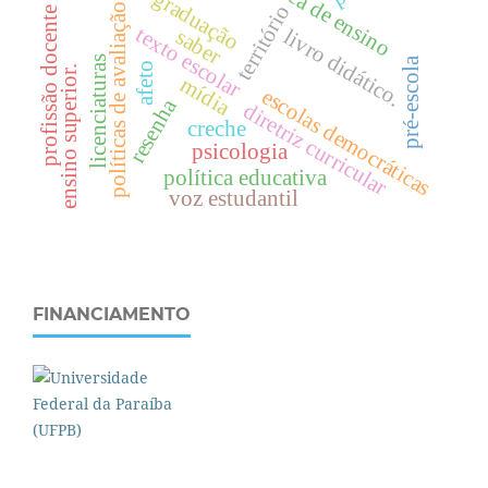
prática de ensino
pós-graduação
território
políticas de avaliação
profissão docente
texto escolar
saber
livro didático.
licenciaturas
pré-escola
afeto
.
mídia
escolas democráticas
resenha
diretriz curricular
creche
psicologia
e
n
s
i
n
o
s
u
p
e
r
i
o
r
política educativa
voz estudantil
FINANCIAMENTO