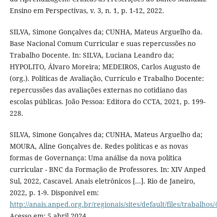
Ensino em Perspectivas, v. 3, n. 1, p. 1-12, 2022.
SILVA, Simone Gonçalves da; CUNHA, Mateus Arguelho da.
Base Nacional Comum Curricular e suas repercussões no
Trabalho Docente. In: SILVA, Luciana Leandro da;
HYPOLITO, Álvaro Moreira; MEDEIROS, Carlos Augusto de
(org.). Políticas de Avaliação, Currículo e Trabalho Docente:
repercussões das avaliações externas no cotidiano das
escolas públicas. João Pessoa: Editora do CCTA, 2021, p. 199-
228.
SILVA, Simone Gonçalves da; CUNHA, Mateus Arguelho da;
MOURA, Aline Gonçalves de. Redes políticas e as novas
formas de Governança: Uma análise da nova política
curricular - BNC da Formação de Professores. In: XIV Anped
Sul, 2022, Cascavel. Anais eletrônicos [...]. Rio de Janeiro,
2022, p. 1-9. Disponível em:
http://anais.anped.org.br/regionais/sites/default/files/trab
Acesso em: 5 abril 2024.