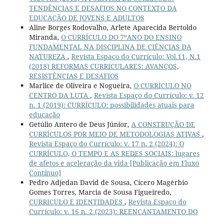
TENDÊNCIAS E DESAFIOS NO CONTEXTO DA
EDUCAÇÃO DE JOVENS E ADULTOS
Aline Borges Rodovalho, Arlete Aparecida Bertoldo
Miranda,
O CURRÍCULO DO 7ºANO DO ENSINO
FUNDAMENTAL NA DISCIPLINA DE CIÊNCIAS DA
NATUREZA
,
Revista Espaço do Currículo: Vol.11, N.1
(2018) REFORMAS CURRICULARES: AVANÇOS,
RESISTÊNCIAS E DESAFIOS
Marlice de Oliveira e Nogueira,
O CURRÍCULO NO
CENTRO DA LUTA
,
Revista Espaço do Currículo: v. 12
n. 1 (2019): CURRÍCULO: possibilidades atuais para
educação
Getúlio Antero de Deus Júnior,
A CONSTRUÇÃO DE
CURRÍCULOS POR MEIO DE METODOLOGIAS ATIVAS
,
Revista Espaço do Currículo: v. 17 n. 2 (2024): O
CURRÍCULO, O TEMPO E AS REDES SOCIAIS: lugares
de afetos e aceleração da vida [Publicação em Fluxo
Contínuo]
Pedro Adjedan David de Sousa, Cícero Magérbio
Gomes Torres, Marcia de Sousa Figueiredo,
CURRICULO E IDENTIDADES
,
Revista Espaço do
Currículo: v. 16 n. 2 (2023): REENCANTAMENTO DO