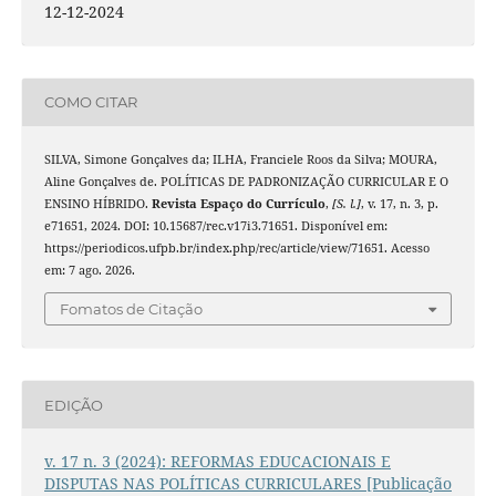
12-12-2024
COMO CITAR
SILVA, Simone Gonçalves da; ILHA, Franciele Roos da Silva; MOURA,
Aline Gonçalves de. POLÍTICAS DE PADRONIZAÇÃO CURRICULAR E O
ENSINO HÍBRIDO.
Revista Espaço do Currículo
,
[S. l.]
, v. 17, n. 3, p.
e71651, 2024. DOI: 10.15687/rec.v17i3.71651. Disponível em:
https://periodicos.ufpb.br/index.php/rec/article/view/71651. Acesso
em: 7 ago. 2026.
Fomatos de Citação
EDIÇÃO
v. 17 n. 3 (2024): REFORMAS EDUCACIONAIS E
DISPUTAS NAS POLÍTICAS CURRICULARES [Publicação