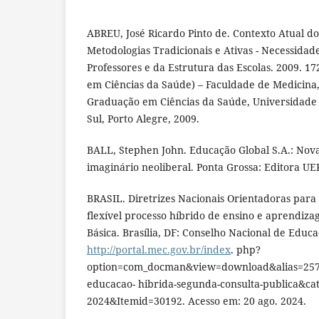
ABREU, José Ricardo Pinto de. Contexto Atual d
Metodologias Tradicionais e Ativas - Necessidad
Professores e da Estrutura das Escolas. 2009. 17
em Ciências da Saúde) – Faculdade de Medicina
Graduação em Ciências da Saúde, Universidade
Sul, Porto Alegre, 2009.
BALL, Stephen John. Educação Global S.A.: Novas
imaginário neoliberal. Ponta Grossa: Editora UE
BRASIL. Diretrizes Nacionais Orientadoras para
flexível processo híbrido de ensino e aprendiz
Básica. Brasília, DF: Conselho Nacional de Educa
http://portal.mec.gov.br/index
. php?
option=com_docman&view=download&alias=25768
educacao- hibrida-segunda-consulta-publica&ca
2024&Itemid=30192. Acesso em: 20 ago. 2024.