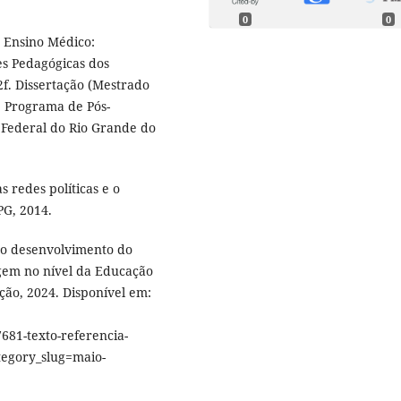
0
0
o Ensino Médico:
es Pedagógicas dos
2f. Dissertação (Mestrado
, Programa de Pós-
 Federal do Rio Grande do
 redes políticas e o
PG, 2014.
 o desenvolvimento do
agem no nível da Educação
ção, 2024. Disponível em:
1-texto-referencia-
tegory_slug=maio-