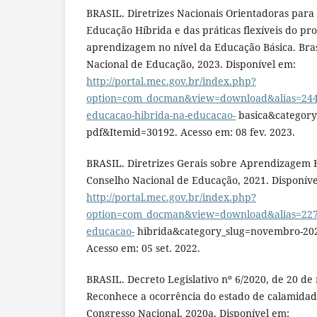
BRASIL. Diretrizes Nacionais Orientadoras para
Educação Híbrida e das práticas flexíveis do pr
aprendizagem no nível da Educação Básica. Bras
Nacional de Educação, 2023. Disponível em:
http://portal.mec.gov.br/index.php?
option=com_docman&view=download&alias=24415
educacao-hibrida-na-educacao-
basica&category
pdf&Itemid=30192. Acesso em: 08 fev. 2023.
BRASIL. Diretrizes Gerais sobre Aprendizagem Hí
Conselho Nacional de Educação, 2021. Disponíve
http://portal.mec.gov.br/index.php?
option=com_docman&view=download&alias=22727
educacao-
hibrida&category_slug=novembro-20
Acesso em: 05 set. 2022.
BRASIL. Decreto Legislativo nº 6/2020, de 20 de
Reconhece a ocorrência do estado de calamidade 
Congresso Nacional, 2020a. Disponível em: