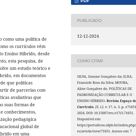
PDF
PUBLICADO
12-12-2024
o como uma política de
como os currículos vêm
 do Ensino Híbrido, desde
to, esta pesquisa, de
COMO CITAR
olve um estudo teórico e
íbrido, em documentos
SILVA, Simone Gonçalves da; ILHA,
de que políticas
Franciele Roos da Silva; MOURA,
Aline Gonçalves de. POLÍTICAS DE
artir de parcerias com
PADRONIZAÇÃO CURRICULAR E O
íticas avaliativas que
ENSINO HÍBRIDO.
Revista Espaço d
as suas formas de
Currículo
,
[S. l.]
, v. 17, n. 3, p. e71651
sde conhecimentos,
2024. DOI: 10.15687/rec.v17i3.71651.
ização pedagógica
Disponível em:
https://periodicos.ufpb.br/index.php/
ucacional global de
ec/article/view/71651. Acesso em: 7
Híbrido em uma