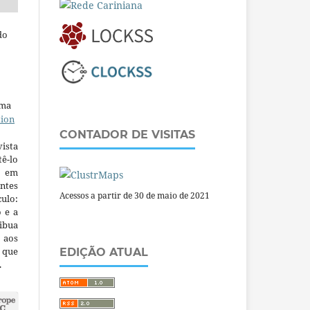
do
uma
tion
CONTADOR DE VISITAS
ista
ê-lo
m em
ntes
Acessos a partir de 30 de maio de 2021
culo:
o e a
ibua
 aos
a que
EDIÇÃO ATUAL
.