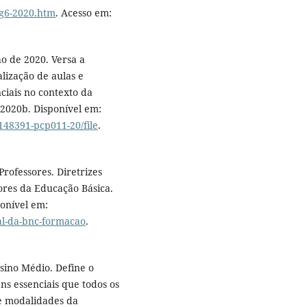
lg6-2020.htm
. Acesso em:
o de 2020. Versa a
lização de aulas e
ciais no contexto da
 2020b. Disponível em:
148391-pcp011-20/file
.
ofessores. Diretrizes
ores da Educação Básica.
ponível em:
al-da-bnc-formacao
.
ino Médio. Define o
ns essenciais que todos os
e modalidades da