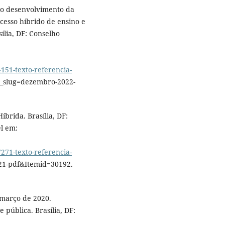
 o desenvolvimento da
ocesso híbrido de ensino e
ília, DF: Conselho
1-texto-referencia-
_slug=dezembro-2022-
brida. Brasília, DF:
l em:
1-texto-referencia-
21-pdf&Itemid=30192.
 março de 2020.
pública. Brasília, DF: