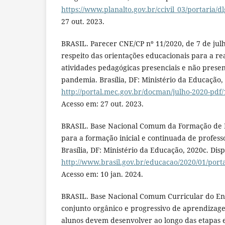
https://www.planalto.gov.br/ccivil_03/portaria/d
27 out. 2023.
BRASIL. Parecer CNE/CP nº 11/2020, de 7 de julh
respeito das orientações educacionais para a rea
atividades pedagógicas presenciais e não presen
pandemia. Brasília, DF: Ministério da Educação,
http://portal.mec.gov.br/docman/julho-2020-pdf/
Acesso em: 27 out. 2023.
BRASIL. Base Nacional Comum da Formação de Pr
para a formação inicial e continuada de profess
Brasília, DF: Ministério da Educação, 2020c. Dis
http://www.brasil.gov.br/educacao/2020/01/port
Acesso em: 10 jan. 2024.
BRASIL. Base Nacional Comum Curricular do Ens
conjunto orgânico e progressivo de aprendizage
alunos devem desenvolver ao longo das etapas 