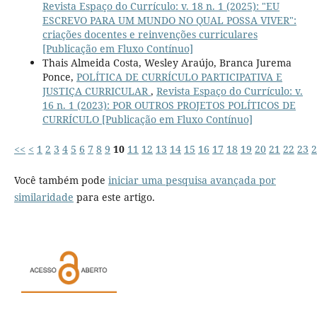
Revista Espaço do Currículo: v. 18 n. 1 (2025): "EU
ESCREVO PARA UM MUNDO NO QUAL POSSA VIVER":
criações docentes e reinvenções curriculares
[Publicação em Fluxo Contínuo]
Thais Almeida Costa, Wesley Araújo, Branca Jurema
Ponce,
POLÍTICA DE CURRÍCULO PARTICIPATIVA E
JUSTIÇA CURRICULAR
,
Revista Espaço do Currículo: v.
16 n. 1 (2023): POR OUTROS PROJETOS POLÍTICOS DE
CURRÍCULO [Publicação em Fluxo Contínuo]
<<
<
1
2
3
4
5
6
7
8
9
10
11
12
13
14
15
16
17
18
19
20
21
22
23
2
Você também pode
iniciar uma pesquisa avançada por
similaridade
para este artigo.