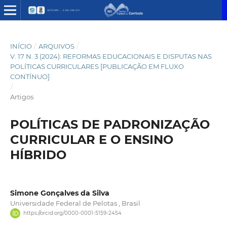
INÍCIO
/
ARQUIVOS
/
V. 17 N. 3 (2024): REFORMAS EDUCACIONAIS E DISPUTAS NAS
POLÍTICAS CURRICULARES [PUBLICAÇÃO EM FLUXO
CONTÍNUO]
/
Artigos
POLÍTICAS DE PADRONIZAÇÃO
CURRICULAR E O ENSINO
HÍBRIDO
Simone Gonçalves da Silva
Universidade Federal de Pelotas , Brasil
https://orcid.org/0000-0001-5159-2454