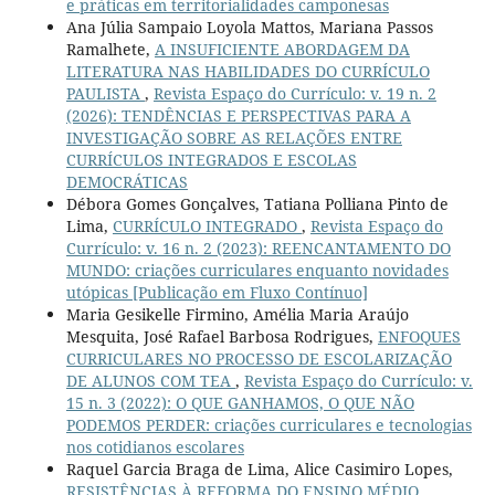
e práticas em territorialidades camponesas
Ana Júlia Sampaio Loyola Mattos, Mariana Passos
Ramalhete,
A INSUFICIENTE ABORDAGEM DA
LITERATURA NAS HABILIDADES DO CURRÍCULO
PAULISTA
,
Revista Espaço do Currículo: v. 19 n. 2
(2026): TENDÊNCIAS E PERSPECTIVAS PARA A
INVESTIGAÇÃO SOBRE AS RELAÇÕES ENTRE
CURRÍCULOS INTEGRADOS E ESCOLAS
DEMOCRÁTICAS
Débora Gomes Gonçalves, Tatiana Polliana Pinto de
Lima,
CURRÍCULO INTEGRADO
,
Revista Espaço do
Currículo: v. 16 n. 2 (2023): REENCANTAMENTO DO
MUNDO: criações curriculares enquanto novidades
utópicas [Publicação em Fluxo Contínuo]
Maria Gesikelle Firmino, Amélia Maria Araújo
Mesquita, José Rafael Barbosa Rodrigues,
ENFOQUES
CURRICULARES NO PROCESSO DE ESCOLARIZAÇÃO
DE ALUNOS COM TEA
,
Revista Espaço do Currículo: v.
15 n. 3 (2022): O QUE GANHAMOS, O QUE NÃO
PODEMOS PERDER: criações curriculares e tecnologias
nos cotidianos escolares
Raquel Garcia Braga de Lima, Alice Casimiro Lopes,
RESISTÊNCIAS À REFORMA DO ENSINO MÉDIO
,