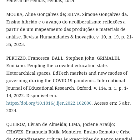
Federal de Pelotas, Pelotas, 2024.
MOURA, Aline Gonçalves de; SILVA, Simone Gonçalves da.
Ensino híbrido e o avanço do neoliberalismo: reflexões a
partir de um mapeamento das produções e materiais de
análise. Revista Humanidades & Inovação, v. 10, n. 19, p. 21-
35, 2023.
PERUZZO, Francesca; BALL, Stephen John; GRIMALDI,
Emiliano. Peopling the crowded education state:
Heterarchical spaces, EdTech markets and new modes of
governing during the COVID-19 pandemic. International
Journal of Educational Research, Oxford, v. 114, n. 1, p. 1-
14, 2022. Disponível em:
https://doi.org/10.1016/j.ijer.2022.102006
. Acesso em: 5 abr.
2024.
QUEIROZ, Lívian de Almeida; LIMA, Jociene Araújo;
CHAVES, Emanuela Rútila Monteiro. Ensino Remoto e Crise
da Aprendizagem: Críticas às Prescrições do Banco Mundial.