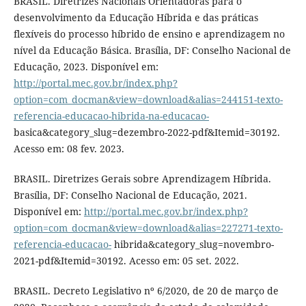
BRASIL. Diretrizes Nacionais Orientadoras para o
desenvolvimento da Educação Híbrida e das práticas
flexíveis do processo híbrido de ensino e aprendizagem no
nível da Educação Básica. Brasília, DF: Conselho Nacional de
Educação, 2023. Disponível em:
http://portal.mec.gov.br/index.php?
option=com_docman&view=download&alias=244151-texto-
referencia-educacao-hibrida-na-educacao-
basica&category_slug=dezembro-2022-pdf&Itemid=30192.
Acesso em: 08 fev. 2023.
BRASIL. Diretrizes Gerais sobre Aprendizagem Híbrida.
Brasília, DF: Conselho Nacional de Educação, 2021.
Disponível em:
http://portal.mec.gov.br/index.php?
option=com_docman&view=download&alias=227271-texto-
referencia-educacao-
hibrida&category_slug=novembro-
2021-pdf&Itemid=30192. Acesso em: 05 set. 2022.
BRASIL. Decreto Legislativo nº 6/2020, de 20 de março de