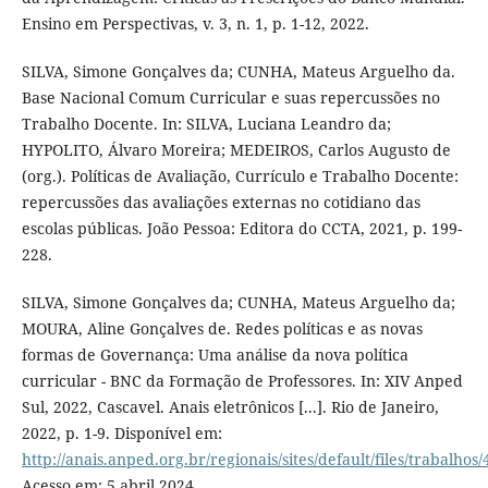
Ensino em Perspectivas, v. 3, n. 1, p. 1-12, 2022.
SILVA, Simone Gonçalves da; CUNHA, Mateus Arguelho da.
Base Nacional Comum Curricular e suas repercussões no
Trabalho Docente. In: SILVA, Luciana Leandro da;
HYPOLITO, Álvaro Moreira; MEDEIROS, Carlos Augusto de
(org.). Políticas de Avaliação, Currículo e Trabalho Docente:
repercussões das avaliações externas no cotidiano das
escolas públicas. João Pessoa: Editora do CCTA, 2021, p. 199-
228.
SILVA, Simone Gonçalves da; CUNHA, Mateus Arguelho da;
MOURA, Aline Gonçalves de. Redes políticas e as novas
formas de Governança: Uma análise da nova política
curricular - BNC da Formação de Professores. In: XIV Anped
Sul, 2022, Cascavel. Anais eletrônicos [...]. Rio de Janeiro,
2022, p. 1-9. Disponível em:
http://anais.anped.org.br/regionais/sites/default/files/trab
Acesso em: 5 abril 2024.