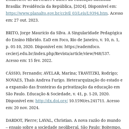
Brasília: Presidência da República, [2024]. Disponível em:
https://www.planalto.gov.br/ccivil_03/Leis/L9394.htm
. Acesso
em: 27 out. 2023.
BRITO, Jorge Maurício da Silva. A Singularidade Pedagógica
do Ensino Híbrido. EaD em Foco, Rio de Janeiro, v. 10, n. 1,
p. 01-10, 2020. Disponível em: https://eademfoco.
cecierj.edu.br/index.php/Revista/article/view/948/537.
Acesso em: 15 fev. 2022.
CÁSSIO, Fernando; AVELAR, Marina; TRAVITZKI, Rodrigo;
NOVAES, Thais Andrea Furigo. Heterarquização do estado e
a expansão das fronteiras da privatização da educação em
São Paulo. Educação & Sociedade, v. 41, p. 1-20, 2020.
Disponível em:
http://dx.doi.org/
10.1590/es.241711. Acesso
em: 20 nov. 2024.
DARDOT, Pierre; LAVAL, Christian. A nova razão do mundo
– ensaio sobre a sociedade neoliberal. São Paulo: Boitempo,