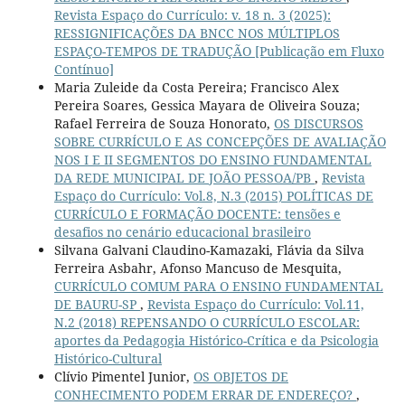
Revista Espaço do Currículo: v. 18 n. 3 (2025):
RESSIGNIFICAÇÕES DA BNCC NOS MÚLTIPLOS
ESPAÇO-TEMPOS DE TRADUÇÃO [Publicação em Fluxo
Contínuo]
Maria Zuleide da Costa Pereira; Francisco Alex
Pereira Soares, Gessica Mayara de Oliveira Souza;
Rafael Ferreira de Souza Honorato,
OS DISCURSOS
SOBRE CURRÍCULO E AS CONCEPÇÕES DE AVALIAÇÃO
NOS I E II SEGMENTOS DO ENSINO FUNDAMENTAL
DA REDE MUNICIPAL DE JOÃO PESSOA/PB
,
Revista
Espaço do Currículo: Vol.8, N.3 (2015) POLÍTICAS DE
CURRÍCULO E FORMAÇÃO DOCENTE: tensões e
desafios no cenário educacional brasileiro
Silvana Galvani Claudino-Kamazaki, Flávia da Silva
Ferreira Asbahr, Afonso Mancuso de Mesquita,
CURRÍCULO COMUM PARA O ENSINO FUNDAMENTAL
DE BAURU-SP
,
Revista Espaço do Currículo: Vol.11,
N.2 (2018) REPENSANDO O CURRÍCULO ESCOLAR:
aportes da Pedagogia Histórico-Crítica e da Psicologia
Histórico-Cultural
Clívio Pimentel Junior,
OS OBJETOS DE
CONHECIMENTO PODEM ERRAR DE ENDEREÇO?
,