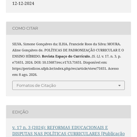
12-12-2024
COMO CITAR
SILVA, Simone Gonçalves da; ILHA, Franciele Roos da Silva; MOURA,
Aline Gonçalves de. POLÍTICAS DE PADRONIZAÇÃO CURRICULAR E O
ENSINO HÍBRIDO.
Revista Espaço do Currículo
,
[S. l.]
, v. 17, n. 3, p.
e71651, 2024. DOI: 10.15687/rec.v17i3.71651. Disponível em:
https://periodicos.ufpb.br/index.php/rec/article/view/71651. Acesso
em: 8 ago. 2026.
Fomatos de Citação
EDIÇÃO
v. 17 n. 3 (2024): REFORMAS EDUCACIONAIS E
DISPUTAS NAS POLÍTICAS CURRICULARES [Publicação