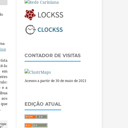
do
uma
tion
CONTADOR DE VISITAS
ista
ê-lo
m em
ntes
Acessos a partir de 30 de maio de 2021
culo:
o e a
ibua
 aos
a que
EDIÇÃO ATUAL
.