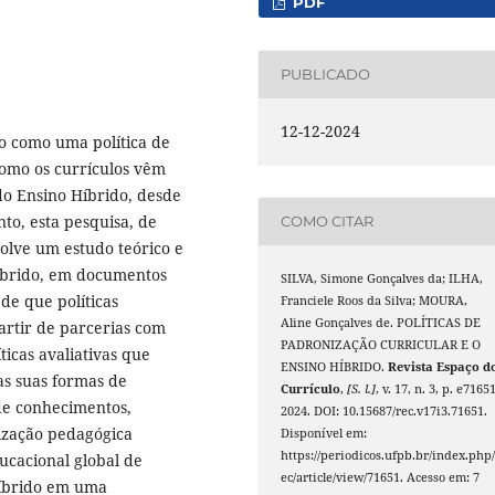
PDF
PUBLICADO
12-12-2024
o como uma política de
como os currículos vêm
 do Ensino Híbrido, desde
to, esta pesquisa, de
COMO CITAR
olve um estudo teórico e
íbrido, em documentos
SILVA, Simone Gonçalves da; ILHA,
de que políticas
Franciele Roos da Silva; MOURA,
Aline Gonçalves de. POLÍTICAS DE
artir de parcerias com
PADRONIZAÇÃO CURRICULAR E O
íticas avaliativas que
ENSINO HÍBRIDO.
Revista Espaço d
as suas formas de
Currículo
,
[S. l.]
, v. 17, n. 3, p. e71651
sde conhecimentos,
2024. DOI: 10.15687/rec.v17i3.71651.
ização pedagógica
Disponível em:
https://periodicos.ufpb.br/index.php/
ucacional global de
ec/article/view/71651. Acesso em: 7
Híbrido em uma