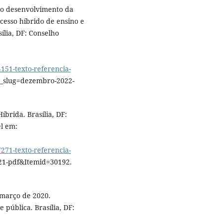
 o desenvolvimento da
ocesso híbrido de ensino e
ília, DF: Conselho
1-texto-referencia-
_slug=dezembro-2022-
brida. Brasília, DF:
l em:
1-texto-referencia-
21-pdf&Itemid=30192.
 março de 2020.
pública. Brasília, DF: