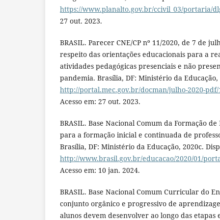
https://www.planalto.gov.br/ccivil_03/portaria/d
27 out. 2023.
BRASIL. Parecer CNE/CP nº 11/2020, de 7 de julh
respeito das orientações educacionais para a rea
atividades pedagógicas presenciais e não presen
pandemia. Brasília, DF: Ministério da Educação,
http://portal.mec.gov.br/docman/julho-2020-pdf/
Acesso em: 27 out. 2023.
BRASIL. Base Nacional Comum da Formação de Pr
para a formação inicial e continuada de profess
Brasília, DF: Ministério da Educação, 2020c. Dis
http://www.brasil.gov.br/educacao/2020/01/port
Acesso em: 10 jan. 2024.
BRASIL. Base Nacional Comum Curricular do Ens
conjunto orgânico e progressivo de aprendizage
alunos devem desenvolver ao longo das etapas 