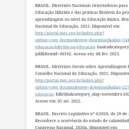
BRASIL. Diretrizes Nacionais Orientadoras para
Educação Híbrida e das práticas flexíveis do pr
aprendizagem no nível da Educação Básica. Bras
Nacional de Educação, 2023. Disponível em:
http://portal.mec.gov.br/index.php?
option=com_docman&view=download&alias=24415
educacao-hibrida-na-educacao-
basica&category
pdf&Itemid=30192. Acesso em: 08 fev. 2023.
BRASIL. Diretrizes Gerais sobre Aprendizagem Hí
Conselho Nacional de Educação, 2021. Disponíve
http://portal.mec.gov.br/index.php?
option=com_docman&view=download&alias=22727
educacao-
hibrida&category_slug=novembro-20
Acesso em: 05 set. 2022.
BRASIL. Decreto Legislativo nº 6/2020, de 20 de
Reconhece a ocorrência do estado de calamidade 
Congresso Nacional, 2020a. Disponível em: