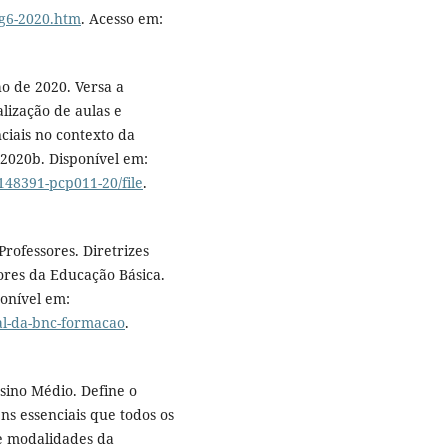
lg6-2020.htm
. Acesso em:
o de 2020. Versa a
lização de aulas e
ciais no contexto da
 2020b. Disponível em:
148391-pcp011-20/file
.
ofessores. Diretrizes
ores da Educação Básica.
ponível em:
al-da-bnc-formacao
.
ino Médio. Define o
ns essenciais que todos os
e modalidades da