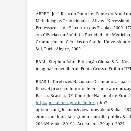
ABREU, José Ricardo Pinto de. Contexto Atual d
Metodologias Tradicionais e Ativas - Necessidad
Professores e da Estrutura das Escolas. 2009. 17
em Ciências da Saúde) – Faculdade de Medicina
Graduação em Ciências da Saúde, Universidade
Sul, Porto Alegre, 2009.
BALL, Stephen John. Educação Global S.A.: Novas
imaginário neoliberal. Ponta Grossa: Editora UE
BRASIL. Diretrizes Nacionais Orientadoras para
flexível processo híbrido de ensino e aprendiz
Básica. Brasília, DF: Conselho Nacional de Educa
http://portal.mec.gov.br/index
. php?
option=com_docman&view=download&alias=25768
educacao- hibrida-segunda-consulta-publica&ca
2024&Itemid=30192. Acesso em: 20 ago. 2024.