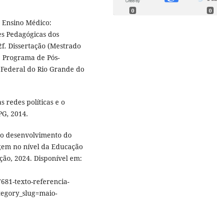
0
0
o Ensino Médico:
es Pedagógicas dos
2f. Dissertação (Mestrado
, Programa de Pós-
 Federal do Rio Grande do
 redes políticas e o
PG, 2014.
 o desenvolvimento do
agem no nível da Educação
ção, 2024. Disponível em:
1-texto-referencia-
tegory_slug=maio-