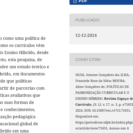
PDF
PUBLICADO
12-12-2024
o como uma política de
como os currículos vêm
 do Ensino Híbrido, desde
to, esta pesquisa, de
COMO CITAR
olve um estudo teórico e
íbrido, em documentos
SILVA, Simone Gonçalves da; ILHA,
de que políticas
Franciele Roos da Silva; MOURA,
Aline Gonçalves de. POLÍTICAS DE
artir de parcerias com
PADRONIZAÇÃO CURRICULAR E O
íticas avaliativas que
ENSINO HÍBRIDO.
Revista Espaço d
as suas formas de
Currículo
,
[S. l.]
, v. 17, n. 3, p. e71651
sde conhecimentos,
2024. DOI: 10.15687/rec.v17i3.71651.
ização pedagógica
Disponível em:
https://periodicos.ufpb.br/index.php/
ucacional global de
ec/article/view/71651. Acesso em: 6
Híbrido em uma