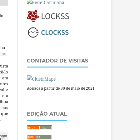
do
uma
tion
CONTADOR DE VISITAS
ista
ê-lo
m em
ntes
Acessos a partir de 30 de maio de 2021
culo:
o e a
ibua
 aos
a que
EDIÇÃO ATUAL
.