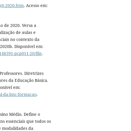
lg6-2020.htm
. Acesso em:
o de 2020. Versa a
lização de aulas e
ciais no contexto da
 2020b. Disponível em:
148391-pcp011-20/file
.
ofessores. Diretrizes
ores da Educação Básica.
ponível em:
al-da-bnc-formacao
.
ino Médio. Define o
ns essenciais que todos os
e modalidades da