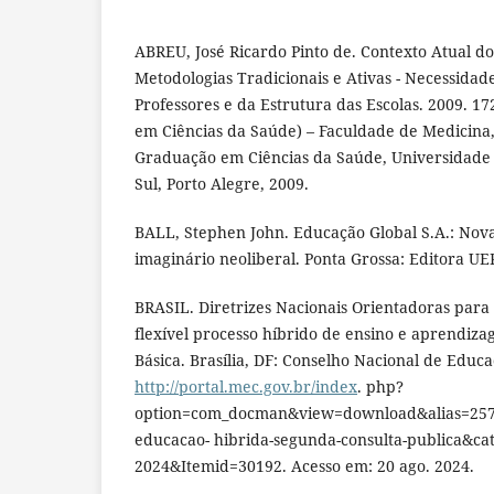
ABREU, José Ricardo Pinto de. Contexto Atual d
Metodologias Tradicionais e Ativas - Necessidad
Professores e da Estrutura das Escolas. 2009. 17
em Ciências da Saúde) – Faculdade de Medicina
Graduação em Ciências da Saúde, Universidade
Sul, Porto Alegre, 2009.
BALL, Stephen John. Educação Global S.A.: Novas
imaginário neoliberal. Ponta Grossa: Editora UE
BRASIL. Diretrizes Nacionais Orientadoras para
flexível processo híbrido de ensino e aprendiz
Básica. Brasília, DF: Conselho Nacional de Educa
http://portal.mec.gov.br/index
. php?
option=com_docman&view=download&alias=25768
educacao- hibrida-segunda-consulta-publica&ca
2024&Itemid=30192. Acesso em: 20 ago. 2024.