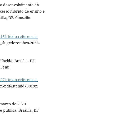
 o desenvolvimento da
ocesso híbrido de ensino e
ília, DF: Conselho
1-texto-referencia-
_slug=dezembro-2022-
brida. Brasília, DF:
l em:
1-texto-referencia-
21-pdf&Itemid=30192.
 março de 2020.
pública. Brasília, DF: