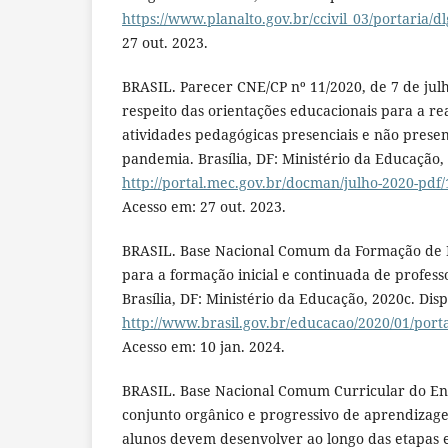
https://www.planalto.gov.br/ccivil_03/portaria/d
27 out. 2023.
BRASIL. Parecer CNE/CP nº 11/2020, de 7 de julh
respeito das orientações educacionais para a rea
atividades pedagógicas presenciais e não presen
pandemia. Brasília, DF: Ministério da Educação,
http://portal.mec.gov.br/docman/julho-2020-pdf/
Acesso em: 27 out. 2023.
BRASIL. Base Nacional Comum da Formação de Pr
para a formação inicial e continuada de profess
Brasília, DF: Ministério da Educação, 2020c. Dis
http://www.brasil.gov.br/educacao/2020/01/port
Acesso em: 10 jan. 2024.
BRASIL. Base Nacional Comum Curricular do Ens
conjunto orgânico e progressivo de aprendizage
alunos devem desenvolver ao longo das etapas 