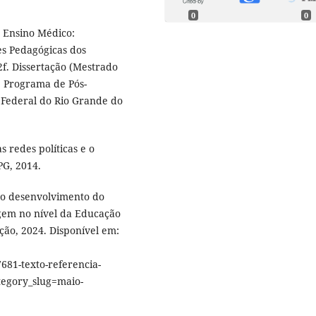
0
0
o Ensino Médico:
es Pedagógicas dos
2f. Dissertação (Mestrado
, Programa de Pós-
 Federal do Rio Grande do
 redes políticas e o
PG, 2014.
 o desenvolvimento do
agem no nível da Educação
ção, 2024. Disponível em:
1-texto-referencia-
tegory_slug=maio-