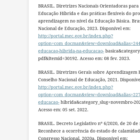
BRASIL. Diretrizes Nacionais Orientadoras para
Educação Híbrida e das práticas flexíveis do pr
aprendizagem no nível da Educação Básica. Bras
Nacional de Educação, 2023. Disponível em:
http://portal.mec.gov.br/index.php?
option=com_docman&view=download&alias=24415
educacao-hibrida-na-educacao-
basica&category
pdf&Itemid=30192. Acesso em: 08 fev. 2023.
BRASIL. Diretrizes Gerais sobre Aprendizagem Hí
Conselho Nacional de Educação, 2021. Disponíve
http://portal.mec.gov.br/index.php?
option=com_docman&view=download&alias=22727
educacao-
hibrida&category_slug=novembro-20
Acesso em: 05 set. 2022.
BRASIL. Decreto Legislativo nº 6/2020, de 20 de
Reconhece a ocorrência do estado de calamidade 
Congresso Nacional, 2020a. Disponível em: