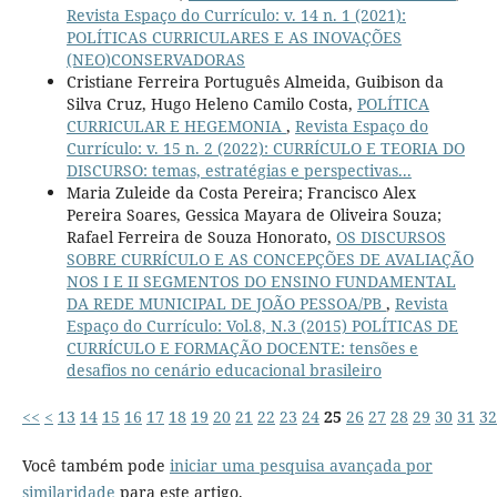
Revista Espaço do Currículo: v. 14 n. 1 (2021):
POLÍTICAS CURRICULARES E AS INOVAÇÕES
(NEO)CONSERVADORAS
Cristiane Ferreira Português Almeida, Guibison da
Silva Cruz, Hugo Heleno Camilo Costa,
POLÍTICA
CURRICULAR E HEGEMONIA
,
Revista Espaço do
Currículo: v. 15 n. 2 (2022): CURRÍCULO E TEORIA DO
DISCURSO: temas, estratégias e perspectivas...
Maria Zuleide da Costa Pereira; Francisco Alex
Pereira Soares, Gessica Mayara de Oliveira Souza;
Rafael Ferreira de Souza Honorato,
OS DISCURSOS
SOBRE CURRÍCULO E AS CONCEPÇÕES DE AVALIAÇÃO
NOS I E II SEGMENTOS DO ENSINO FUNDAMENTAL
DA REDE MUNICIPAL DE JOÃO PESSOA/PB
,
Revista
Espaço do Currículo: Vol.8, N.3 (2015) POLÍTICAS DE
CURRÍCULO E FORMAÇÃO DOCENTE: tensões e
desafios no cenário educacional brasileiro
<<
<
13
14
15
16
17
18
19
20
21
22
23
24
25
26
27
28
29
30
31
32
Você também pode
iniciar uma pesquisa avançada por
similaridade
para este artigo.