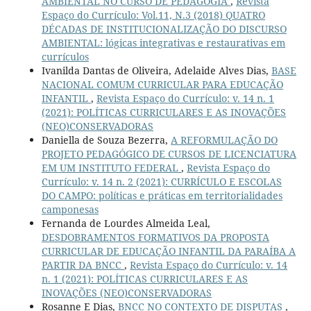
AMBIENTAL NO CURSO DE PEDAGOGIA
,
Revista
Espaço do Currículo: Vol.11, N.3 (2018) QUATRO
DÉCADAS DE INSTITUCIONALIZAÇÃO DO DISCURSO
AMBIENTAL: lógicas integrativas e restaurativas em
currículos
Ivanilda Dantas de Oliveira, Adelaide Alves Dias,
BASE
NACIONAL COMUM CURRICULAR PARA EDUCAÇÃO
INFANTIL
,
Revista Espaço do Currículo: v. 14 n. 1
(2021): POLÍTICAS CURRICULARES E AS INOVAÇÕES
(NEO)CONSERVADORAS
Daniella de Souza Bezerra,
A REFORMULAÇÃO DO
PROJETO PEDAGÓGICO DE CURSOS DE LICENCIATURA
EM UM INSTITUTO FEDERAL
,
Revista Espaço do
Currículo: v. 14 n. 2 (2021): CURRÍCULO E ESCOLAS
DO CAMPO: políticas e práticas em territorialidades
camponesas
Fernanda de Lourdes Almeida Leal,
DESDOBRAMENTOS FORMATIVOS DA PROPOSTA
CURRICULAR DE EDUCAÇÃO INFANTIL DA PARAÍBA A
PARTIR DA BNCC
,
Revista Espaço do Currículo: v. 14
n. 1 (2021): POLÍTICAS CURRICULARES E AS
INOVAÇÕES (NEO)CONSERVADORAS
Rosanne E Dias,
BNCC NO CONTEXTO DE DISPUTAS
,