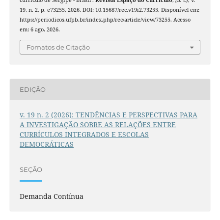
currículo de Sergipe - Brasil .
Revista Espaço do Currículo
,
[S. l.]
, v.
19, n. 2, p. e73255, 2026. DOI: 10.15687/rec.v19i2.73255. Disponível em:
https://periodicos.ufpb.br/index.php/rec/article/view/73255. Acesso
em: 6 ago. 2026.
Fomatos de Citação
EDIÇÃO
v. 19 n. 2 (2026): TENDÊNCIAS E PERSPECTIVAS PARA
A INVESTIGAÇÃO SOBRE AS RELAÇÕES ENTRE
CURRÍCULOS INTEGRADOS E ESCOLAS
DEMOCRÁTICAS
SEÇÃO
Demanda Contínua