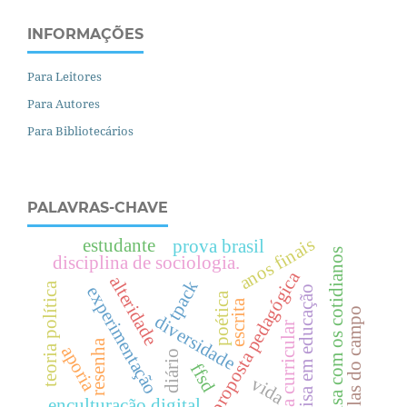
INFORMAÇÕES
Para Leitores
Para Autores
Para Bibliotecários
PALAVRAS-CHAVE
anos finais
estudante
prova brasil
pesquisa com os cotidianos
disciplina de sociologia.
proposta pedagógica
alteridade
tpack
teoria política
experimentação
pesquisa em educação
poética
escrita
escolas do campo
diversidade
teoria curricular
resenha
aporia
diário
ffsd
vida
enculturação digital