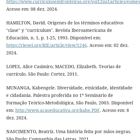
https://www.curriculosemfronteiras.org/vol12iss1articles/gome
Acesso em: 08 dez. 2024.
HAMILTON, David. Orígenes de los términos educativos
"clase" y "currículum". Revista Iberoamericana de
Educación, n. 1, p. 1-25, 1993. Disponível em:
https://rieoei.org/RIE/article/view/1246
. Acesso em: 02 dez.
2024.
LOPES, Alice Casimiro; MACEDO, Elizabeth. Teorias de
currículo. São Paulo: Cortez, 2011.
MUNANGA, Kabengele. Diversidade, etnicidade, identidade
e cidadania. Palestra proferida no 1º Seminário de
Formação Teórico-Metodológica, São Paulo, 2003. Disponível
em:
http://www.acaoeducativa.org/kabe.PDF
. Acesso em: 8
dez. 2024.
NASCIMENTO, Beatriz. Uma história feita por mãos negras.
São Paulo: Companhia das Letras, 2021.