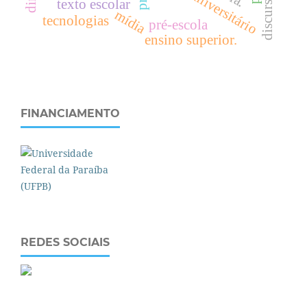
espaço universitário
texto escolar
mídia
tecnologias
pré-escola
ensino superior.
FINANCIAMENTO
REDES SOCIAIS