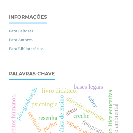
INFORMAÇÕES
Para Leitores
Para Autores
Para Bibliotecários
PALAVRAS-CHAVE
bases legais
pós-graduação
livro didático.
política educativa
.
saber
prática de ensino
diretriz curricular
psicologia
discurso ambiental
afeto
território
creche
resenha
d
i
r
e
i
t
o
s
h
u
m
a
n
o
s
fotografia.
parfor