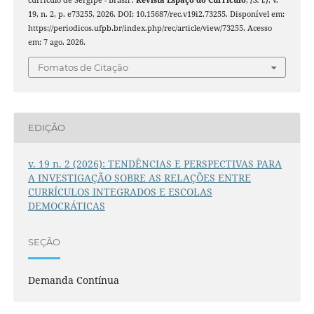
currículo de Sergipe - Brasil .
Revista Espaço do Currículo
,
[S. l.]
, v.
19, n. 2, p. e73255, 2026. DOI: 10.15687/rec.v19i2.73255. Disponível em:
https://periodicos.ufpb.br/index.php/rec/article/view/73255. Acesso
em: 7 ago. 2026.
Fomatos de Citação
EDIÇÃO
v. 19 n. 2 (2026): TENDÊNCIAS E PERSPECTIVAS PARA
A INVESTIGAÇÃO SOBRE AS RELAÇÕES ENTRE
CURRÍCULOS INTEGRADOS E ESCOLAS
DEMOCRÁTICAS
SEÇÃO
Demanda Contínua