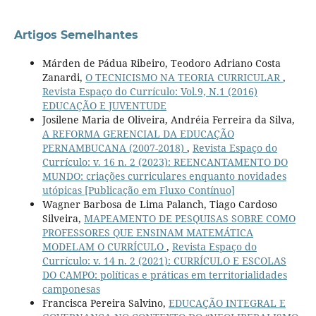
Artigos Semelhantes
Márden de Pádua Ribeiro, Teodoro Adriano Costa
Zanardi,
O TECNICISMO NA TEORIA CURRICULAR
,
Revista Espaço do Currículo: Vol.9, N.1 (2016)
EDUCAÇÃO E JUVENTUDE
Josilene Maria de Oliveira, Andréia Ferreira da Silva,
A REFORMA GERENCIAL DA EDUCAÇÃO
PERNAMBUCANA (2007-2018)
,
Revista Espaço do
Currículo: v. 16 n. 2 (2023): REENCANTAMENTO DO
MUNDO: criações curriculares enquanto novidades
utópicas [Publicação em Fluxo Contínuo]
Wagner Barbosa de Lima Palanch, Tiago Cardoso
Silveira,
MAPEAMENTO DE PESQUISAS SOBRE COMO
PROFESSORES QUE ENSINAM MATEMÁTICA
MODELAM O CURRÍCULO
,
Revista Espaço do
Currículo: v. 14 n. 2 (2021): CURRÍCULO E ESCOLAS
DO CAMPO: políticas e práticas em territorialidades
camponesas
Francisca Pereira Salvino,
EDUCAÇÃO INTEGRAL E