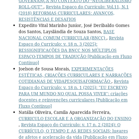
GOVERNANÇA NO CONTEXTO DO “NEOLIBERALISMO
ROLL-OUT”
,
Revista Espaço do Currículo: Vol.11, N.1
(2018) REFORMAS CURRICULARES: AVANÇOS,
RESISTÊNCIAS E DESAFIOS
Expedito Vital Marinho Junior, José Deribaldo Gomes
dos Santos, Layslândia de Souza Santos,
BASE
NACIONAL COMUM CURRICULAR (BNCC)
,
Revista
Espaço do Currículo: v. 18 n. 3 (2025):
RESSIGNIFICAÇÕES DA BNCC NOS MÚLTIPLOS
ESPAÇO-TEMPOS DE TRADUÇÃO [Publicação em Fluxo
Contínuo]
Joelson de Sousa Morais,
EXPERIMENTAÇÕES
ESTÉTICAS, CRIAÇÕES CURRICULARES E NARRAÇÕES
COTIDIANAS DE VIDAPESQUISAFORMAÇÃO
,
Revista
Espaço do Currículo: v. 18 n. 1 (2025): "EU ESCREVO
PARA UM MUNDO NO QUAL POSSA VIVER": criações
docentes e reinvenções curriculares [Publicação em
Fluxo Contínuo]
Natália Oliveira, Camila Aparecida Ferreira,
CURRICULO ESCOLAR E A ORGANIZAÇÃO DO ENSINO
,
Revista Espaço do Currículo: v. 17 n. 2 (2024): O
CURRÍCULO, O TEMPO E AS REDES SOCIAIS: lugares
de afetos e aceleração da vida [Publicação em Fluxo