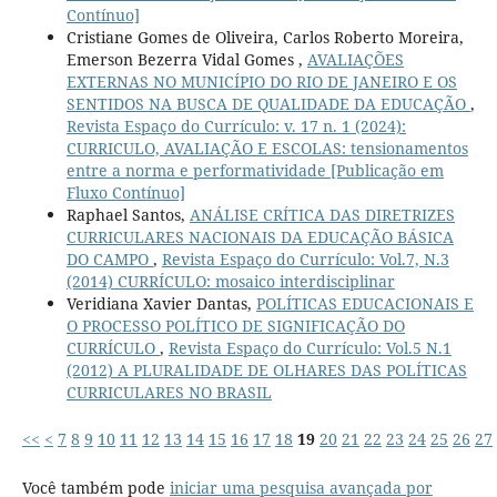
Contínuo]
Cristiane Gomes de Oliveira, Carlos Roberto Moreira,
Emerson Bezerra Vidal Gomes ,
AVALIAÇÕES
EXTERNAS NO MUNICÍPIO DO RIO DE JANEIRO E OS
SENTIDOS NA BUSCA DE QUALIDADE DA EDUCAÇÃO
,
Revista Espaço do Currículo: v. 17 n. 1 (2024):
CURRICULO, AVALIAÇÃO E ESCOLAS: tensionamentos
entre a norma e performatividade [Publicação em
Fluxo Contínuo]
Raphael Santos,
ANÁLISE CRÍTICA DAS DIRETRIZES
CURRICULARES NACIONAIS DA EDUCAÇÃO BÁSICA
DO CAMPO
,
Revista Espaço do Currículo: Vol.7, N.3
(2014) CURRÍCULO: mosaico interdisciplinar
Veridiana Xavier Dantas,
POLÍTICAS EDUCACIONAIS E
O PROCESSO POLÍTICO DE SIGNIFICAÇÃO DO
CURRÍCULO
,
Revista Espaço do Currículo: Vol.5 N.1
(2012) A PLURALIDADE DE OLHARES DAS POLÍTICAS
CURRICULARES NO BRASIL
<<
<
7
8
9
10
11
12
13
14
15
16
17
18
19
20
21
22
23
24
25
26
27
Você também pode
iniciar uma pesquisa avançada por