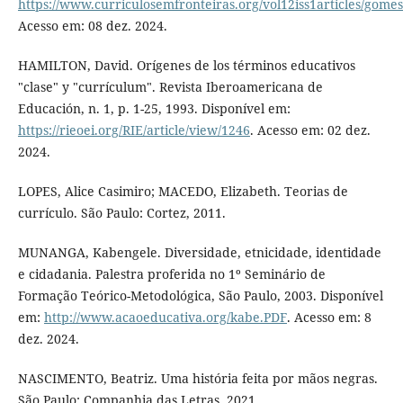
https://www.curriculosemfronteiras.org/vol12iss1articles/gome
Acesso em: 08 dez. 2024.
HAMILTON, David. Orígenes de los términos educativos
"clase" y "currículum". Revista Iberoamericana de
Educación, n. 1, p. 1-25, 1993. Disponível em:
https://rieoei.org/RIE/article/view/1246
. Acesso em: 02 dez.
2024.
LOPES, Alice Casimiro; MACEDO, Elizabeth. Teorias de
currículo. São Paulo: Cortez, 2011.
MUNANGA, Kabengele. Diversidade, etnicidade, identidade
e cidadania. Palestra proferida no 1º Seminário de
Formação Teórico-Metodológica, São Paulo, 2003. Disponível
em:
http://www.acaoeducativa.org/kabe.PDF
. Acesso em: 8
dez. 2024.
NASCIMENTO, Beatriz. Uma história feita por mãos negras.
São Paulo: Companhia das Letras, 2021.