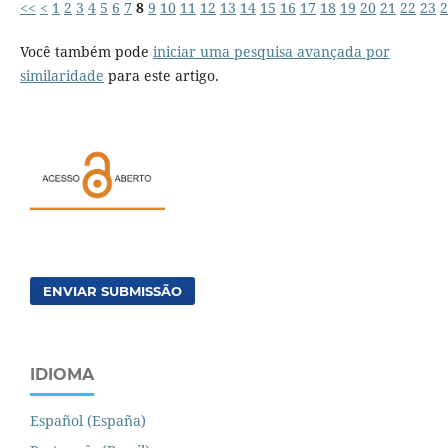
<<
<
1
2
3
4
5
6
7
8
9
10
11
12
13
14
15
16
17
18
19
20
21
22
23
2
Você também pode
iniciar uma pesquisa avançada por
similaridade
para este artigo.
ENVIAR SUBMISSÃO
IDIOMA
Español (España)