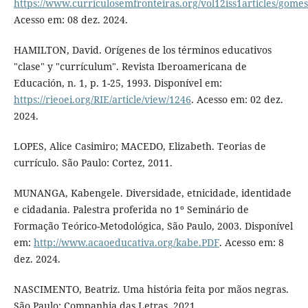
https://www.curriculosemfronteiras.org/vol12iss1articles/gome
Acesso em: 08 dez. 2024.
HAMILTON, David. Orígenes de los términos educativos
"clase" y "currículum". Revista Iberoamericana de
Educación, n. 1, p. 1-25, 1993. Disponível em:
https://rieoei.org/RIE/article/view/1246
. Acesso em: 02 dez.
2024.
LOPES, Alice Casimiro; MACEDO, Elizabeth. Teorias de
currículo. São Paulo: Cortez, 2011.
MUNANGA, Kabengele. Diversidade, etnicidade, identidade
e cidadania. Palestra proferida no 1º Seminário de
Formação Teórico-Metodológica, São Paulo, 2003. Disponível
em:
http://www.acaoeducativa.org/kabe.PDF
. Acesso em: 8
dez. 2024.
NASCIMENTO, Beatriz. Uma história feita por mãos negras.
São Paulo: Companhia das Letras, 2021.