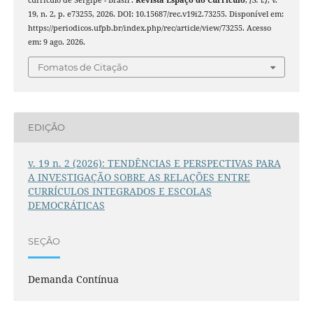
currículo de Sergipe - Brasil .
Revista Espaço do Currículo
,
[S. l.]
, v.
19, n. 2, p. e73255, 2026. DOI: 10.15687/rec.v19i2.73255. Disponível em:
https://periodicos.ufpb.br/index.php/rec/article/view/73255. Acesso
em: 9 ago. 2026.
Fomatos de Citação
EDIÇÃO
v. 19 n. 2 (2026): TENDÊNCIAS E PERSPECTIVAS PARA
A INVESTIGAÇÃO SOBRE AS RELAÇÕES ENTRE
CURRÍCULOS INTEGRADOS E ESCOLAS
DEMOCRÁTICAS
SEÇÃO
Demanda Contínua