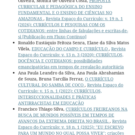
Oliveira, Mônica de Oliveira Costa,
PROPOSTA
CURRICULAR E PEDAGÓGICA DO ENSINO
FUNDAMENTAL E O ENSINO DE CIÊNCIAS NO
AMAZONAS
,
Revista Espaço do Currículo: v. 19 n. 1
(2026): CURRÍCULOS E PESQUISAS COM OS
COTIDIANOS: entre linhas de fabulações e escritas-de-
si [Publicação em Fluxo Contínuo]
Ronaldo Eustáquio Feitoza Senra, Elane da Silva Matos
Vilela,
EDUCAÇÃO DO CAMPO E CURRÍCULO
,
Revista
Espaço do Currículo: v. 13 n. 3 (2020): CURRÍCULOS,
DOCÊNCIA E COTIDIANOS: possibilidades
emancipatórias em tempos de regulação autoritária
Ana Paula Leandro da Silva, Ana Paula Abrahamian
de Souza, Bruna Tarcília Ferraz,
O CURRÍCULO
CULTURAL DO SAMBA DE COCO
,
Revista Espaço do
Currículo: v. 15 n. 1 (2022): CURRÍCULOS,
INTERSECCIONALIDADES E PRÁTICAS
ANTIRRACISTAS EM EDUCAÇÃO
Francisco Thiago Silva,
CURRÍCULOS FREIREANOS NA
BUSCA DE MUNDOS POSSÍVEIS EM TEMPOS DE
AVANÇOS DA EXTREMA DIREITA NO BRASIL
,
Revista
Espaço do Currículo: v. 18 n. 1 (2025): "EU ESCREVO
PARA UM MUNDO NO QUAL POSSA VIVER": criações