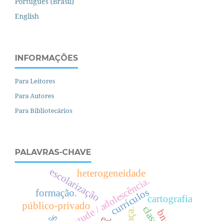
Português (Brasil)
English
INFORMAÇÕES
Para Leitores
Para Autores
Para Bibliotecários
PALAVRAS-CHAVE
escolarização
heterogeneidade
juventude / adolescência.
currículos
formação.
cartografia
público-privado
c
l
a
s
s
e
o
c
i
a
l
raça.