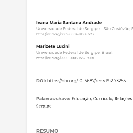
Ivana Maria Santana Andrade
Universidade Federal de Sergipe – São Cristóvão, S
https://orcid.org/0009-0004-9138-5723
Marizete Lucini
Universidade Federal de Sergipe, Brasil.
https://orcid.org/0000-0003-1532-8968
DOI:
https://doi.org/10.15687/rec.v19i2.73255
Educação, Currículo, Relações é
Palavras-chave:
Sergipe
RESUMO