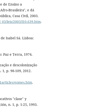
de de Ensino a
Afro-Brasileira", e dá
ública, Casa Civil, 2003.
l_03/leis/2003/l10.639.htm
.
de Isabel Sá. Lisboa:
: Paz e Terra, 1974.
ucação e descolonização
. 1, p. 98-109, 2012.
s1articles/gomes.htm
.
ativos "clase" y
n, n. 1, p. 1-25, 1993.