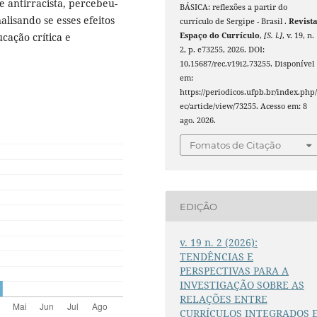
e antirracista, percebeu-
BÁSICA: reflexões a partir do
alisando se esses efeitos
currículo de Sergipe - Brasil .
Revist
Espaço do Currículo
,
[S. l.]
, v. 19, n.
cação crítica e
2, p. e73255, 2026. DOI:
10.15687/rec.v19i2.73255. Disponível
em:
https://periodicos.ufpb.br/index.php/
ec/article/view/73255. Acesso em: 8
ago. 2026.
Fomatos de Citação
EDIÇÃO
v. 19 n. 2 (2026):
TENDÊNCIAS E
PERSPECTIVAS PARA A
INVESTIGAÇÃO SOBRE AS
RELAÇÕES ENTRE
CURRÍCULOS INTEGRADOS 