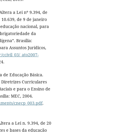
ltera a Lei nº 9.394, de
10.639, de 9 de janeiro
a educação nacional, para
 obrigatoriedade da
ígena”. Brasília:
para Assuntos Jurídicos,
/ccivil_03/_ato2007-
24.
a de Educação Básica.
Diretrizes Curriculares
aciais e para o Ensino de
asília: MEC, 2004.
cuments/cnecp_003.pdf
.
ltera a Lei n. 9.394, de 20
zes e bases da educação