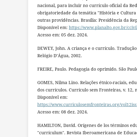
nacional, para incluir no currículo oficial da Re
obrigatoriedade da temática "História e Cultura 
outras providências. Brasília: Presidência da Rep
Disponível em:
https://www.planalto.gov.br/ccivi
Acesso em: 05 dez. 2024.
DEWEY, John. A criança e o currículo. Tradução 
Relógio D’Água, 2002.
FREIRE, Paulo. Pedagogia do oprimido. São Paulo
GOMES, Nilma Lino. Relações étnico-raciais, ed
dos currículos. Currículo sem Fronteiras, v. 12, n
Disponível em:
https://www.curriculosemfronteiras.org/vol12is
Acesso em: 08 dez. 2024.
HAMILTON, David. Orígenes de los términos educ
"currículum". Revista Iberoamericana de Educació