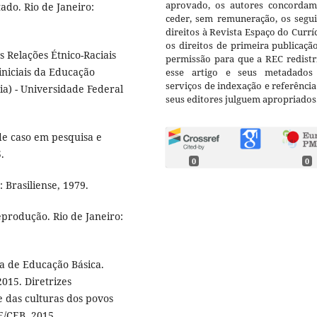
aprovado, os autores concorda
ado. Rio de Janeiro:
ceder, sem remuneração, os segui
direitos à Revista Espaço do Currí
os direitos de primeira publicaçã
Relações Étnico-Raciais
permissão para que a REC redistr
iniciais da Educação
esse artigo e seus metadados
serviços de indexação e referênci
a) - Universidade Federal
seus editores julguem apropriados
de caso em pesquisa e
.
0
0
 Brasiliense, 1979.
produção. Rio de Janeiro:
a de Educação Básica.
015. Diretrizes
e das culturas dos povos
E/CEB, 2015.