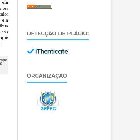
m em
ntes
culo:
o e a
ibua
 aos
DETECÇÃO DE PLÁGIO:
a que
.
ORGANIZAÇÃO