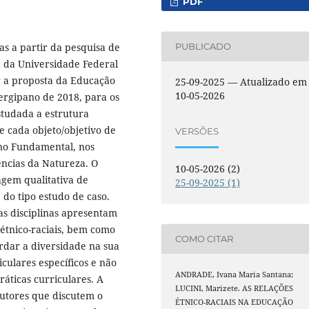
PDF
das a partir da pesquisa de
PUBLICADO
 da Universidade Federal
r a proposta da Educação
25-09-2025 — Atualizado em
10-05-2026
sergipano de 2018, para os
estudada a estrutura
e cada objeto/objetivo de
VERSÕES
no Fundamental, nos
ncias da Natureza. O
10-05-2026 (2)
agem qualitativa de
25-09-2025 (1)
do tipo estudo de caso.
s disciplinas apresentam
 étnico-raciais, bem como
COMO CITAR
rdar a diversidade na sua
culares específicos e não
ANDRADE, Ivana Maria Santana;
áticas curriculares. A
LUCINI, Marizete. AS RELAÇÕES
autores que discutem o
ÉTNICO-RACIAIS NA EDUCAÇÃO