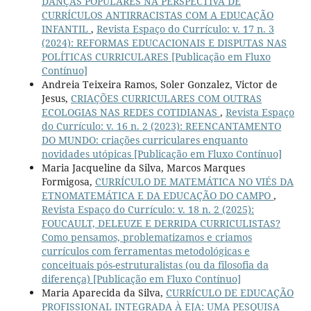
DANÇAS POPULARES NA PERSPECTIVA DE
CURRÍCULOS ANTIRRACISTAS COM A EDUCAÇÃO
INFANTIL
,
Revista Espaço do Currículo: v. 17 n. 3
(2024): REFORMAS EDUCACIONAIS E DISPUTAS NAS
POLÍTICAS CURRICULARES [Publicação em Fluxo
Contínuo]
Andreia Teixeira Ramos, Soler Gonzalez, Victor de
Jesus,
CRIAÇÕES CURRICULARES COM OUTRAS
ECOLOGIAS NAS REDES COTIDIANAS
,
Revista Espaço
do Currículo: v. 16 n. 2 (2023): REENCANTAMENTO
DO MUNDO: criações curriculares enquanto
novidades utópicas [Publicação em Fluxo Contínuo]
Maria Jacqueline da Silva, Marcos Marques
Formigosa,
CURRÍCULO DE MATEMÁTICA NO VIÉS DA
ETNOMATEMÁTICA E DA EDUCAÇÃO DO CAMPO
,
Revista Espaço do Currículo: v. 18 n. 2 (2025):
FOUCAULT, DELEUZE E DERRIDA CURRICULISTAS?
Como pensamos, problematizamos e criamos
currículos com ferramentas metodológicas e
conceituais pós-estruturalistas (ou da filosofia da
diferença) [Publicação em Fluxo Contínuo]
Maria Aparecida da Silva,
CURRÍCULO DE EDUCAÇÃO
PROFISSIONAL INTEGRADA À EJA: UMA PESQUISA