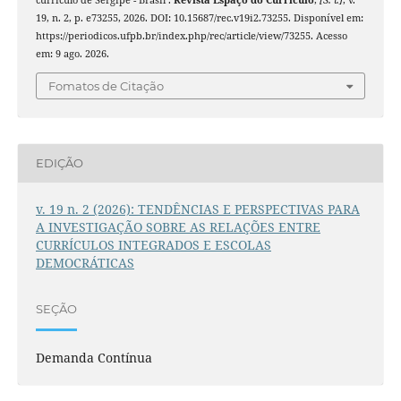
currículo de Sergipe - Brasil .
Revista Espaço do Currículo
,
[S. l.]
, v.
19, n. 2, p. e73255, 2026. DOI: 10.15687/rec.v19i2.73255. Disponível em:
https://periodicos.ufpb.br/index.php/rec/article/view/73255. Acesso
em: 9 ago. 2026.
Fomatos de Citação
EDIÇÃO
v. 19 n. 2 (2026): TENDÊNCIAS E PERSPECTIVAS PARA
A INVESTIGAÇÃO SOBRE AS RELAÇÕES ENTRE
CURRÍCULOS INTEGRADOS E ESCOLAS
DEMOCRÁTICAS
SEÇÃO
Demanda Contínua