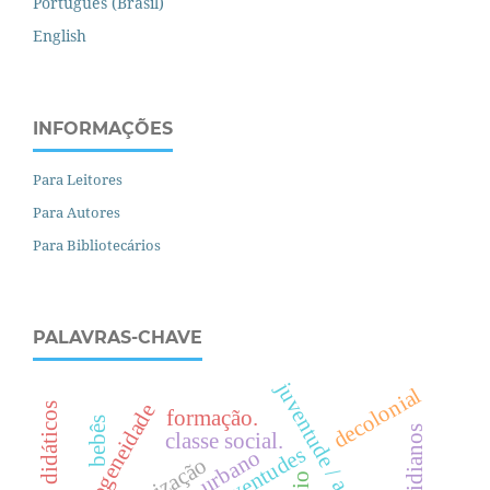
Português (Brasil)
English
INFORMAÇÕES
Para Leitores
Para Autores
Para Bibliotecários
PALAVRAS-CHAVE
juventude / adolescência.
decolonial
heterogeneidade
materiais didáticos
formação.
bebês
classe social.
juventudes