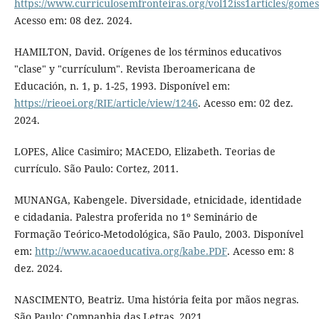
https://www.curriculosemfronteiras.org/vol12iss1articles/gome
Acesso em: 08 dez. 2024.
HAMILTON, David. Orígenes de los términos educativos
"clase" y "currículum". Revista Iberoamericana de
Educación, n. 1, p. 1-25, 1993. Disponível em:
https://rieoei.org/RIE/article/view/1246
. Acesso em: 02 dez.
2024.
LOPES, Alice Casimiro; MACEDO, Elizabeth. Teorias de
currículo. São Paulo: Cortez, 2011.
MUNANGA, Kabengele. Diversidade, etnicidade, identidade
e cidadania. Palestra proferida no 1º Seminário de
Formação Teórico-Metodológica, São Paulo, 2003. Disponível
em:
http://www.acaoeducativa.org/kabe.PDF
. Acesso em: 8
dez. 2024.
NASCIMENTO, Beatriz. Uma história feita por mãos negras.
São Paulo: Companhia das Letras, 2021.