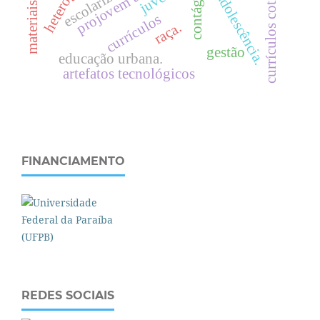
currículos cotidianos
projovem urbano
escolarização
contágio
currículos
raça.
gestão
educação urbana.
artefatos tecnológicos
FINANCIAMENTO
REDES SOCIAIS