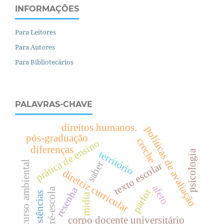
INFORMAÇÕES
Para Leitores
Para Autores
Para Bibliotecários
PALAVRAS-CHAVE
direitos humanos.
políticas de avaliação
pós-graduação
creche
prática de ensino
diferenças
psicologia
território
saber
discurso ambiental
texto escolar
diretriz curricular
afeto
resenha
pré-escola
parfor
resistências
mídia
corpo docente universitário