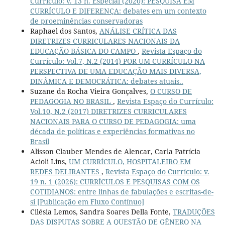
Currículo: v. 13 n. Especial (2020): PESQUISA EM
CURRÍCULO E DIFERENÇA: debates em um contexto
de proeminências conservadoras
Raphael dos Santos,
ANÁLISE CRÍTICA DAS
DIRETRIZES CURRICULARES NACIONAIS DA
EDUCAÇÃO BÁSICA DO CAMPO
,
Revista Espaço do
Currículo: Vol.7, N.2 (2014) POR UM CURRÍCULO NA
PERSPECTIVA DE UMA EDUCAÇÃO MAIS DIVERSA,
DINÂMICA E DEMOCRÁTICA: debates atuais..
Suzane da Rocha Vieira Gonçalves,
O CURSO DE
PEDAGOGIA NO BRASIL
,
Revista Espaço do Currículo:
Vol.10, N.2 (2017) DIRETRIZES CURRICULARES
NACIONAIS PARA O CURSO DE PEDAGOGIA: uma
década de políticas e experiências formativas no
Brasil
Alisson Clauber Mendes de Alencar, Carla Patrícia
Acioli Lins,
UM CURRÍCULO, HOSPITALEIRO EM
REDES DELIRANTES
,
Revista Espaço do Currículo: v.
19 n. 1 (2026): CURRÍCULOS E PESQUISAS COM OS
COTIDIANOS: entre linhas de fabulações e escritas-de-
si [Publicação em Fluxo Contínuo]
Cilésia Lemos, Sandra Soares Della Fonte,
TRADUÇÕES
DAS DISPUTAS SOBRE A QUESTÃO DE GÊNERO NA