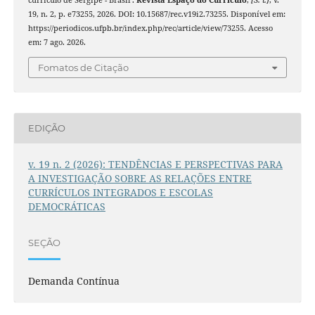
currículo de Sergipe - Brasil .
Revista Espaço do Currículo
,
[S. l.]
, v.
19, n. 2, p. e73255, 2026. DOI: 10.15687/rec.v19i2.73255. Disponível em:
https://periodicos.ufpb.br/index.php/rec/article/view/73255. Acesso
em: 7 ago. 2026.
Fomatos de Citação
EDIÇÃO
v. 19 n. 2 (2026): TENDÊNCIAS E PERSPECTIVAS PARA
A INVESTIGAÇÃO SOBRE AS RELAÇÕES ENTRE
CURRÍCULOS INTEGRADOS E ESCOLAS
DEMOCRÁTICAS
SEÇÃO
Demanda Contínua