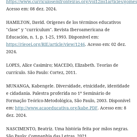
https://www.curriculosemfronteiras.org/vol12iss1articles/gome
Acesso em: 08 dez. 2024.
HAMILTON, David. Orígenes de los términos educativos
"clase" y "currículum". Revista Iberoamericana de
Educación, n. 1, p. 1-25, 1993. Disponível em:
https://rieoei.org/RIE/article/view/1246
. Acesso em: 02 dez.
2024.
LOPES, Alice Casimiro; MACEDO, Elizabeth. Teorias de
currículo. São Paulo: Cortez, 2011.
MUNANGA, Kabengele. Diversidade, etnicidade, identidade
e cidadania. Palestra proferida no 1º Seminário de
Formação Teórico-Metodológica, São Paulo, 2003. Disponível
em:
http://www.acaoeducativa.org/kabe.PDF
. Acesso em: 8
dez. 2024.
NASCIMENTO, Beatriz. Uma história feita por mãos negras.
São Paulo: Companhia das Letras, 2021.