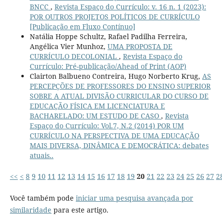
BNCC
,
Revista Espaço do Currículo: v. 16 n. 1 (2023):
POR OUTROS PROJETOS POLÍTICOS DE CURRÍCULO
[Publicação em Fluxo Contínuo]
Natália Hoppe Schultz, Rafael Padilha Ferreira,
Angélica Vier Munhoz,
UMA PROPOSTA DE
CURRÍCULO DECOLONIAL
,
Revista Espaço do
Currículo: Pré-publicação/Ahead of Print (AOP)
Clairton Balbueno Contreira, Hugo Norberto Krug,
AS
PERCEPÇÕES DE PROFESSORES DO ENSINO SUPERIOR
SOBRE A ATUAL DIVISÃO CURRICULAR DO CURSO DE
EDUCAÇÃO FÍSICA EM LICENCIATURA E
BACHARELADO: UM ESTUDO DE CASO
,
Revista
Espaço do Currículo: Vol.7, N.2 (2014) POR UM
CURRÍCULO NA PERSPECTIVA DE UMA EDUCAÇÃO
MAIS DIVERSA, DINÂMICA E DEMOCRÁTICA: debates
atuais..
<<
<
8
9
10
11
12
13
14
15
16
17
18
19
20
21
22
23
24
25
26
27
2
Você também pode
iniciar uma pesquisa avançada por
similaridade
para este artigo.