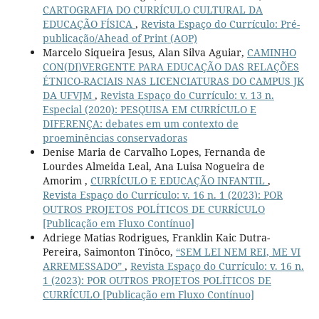
CARTOGRAFIA DO CURRÍCULO CULTURAL DA
EDUCAÇÃO FÍSICA
,
Revista Espaço do Currículo: Pré-
publicação/Ahead of Print (AOP)
Marcelo Siqueira Jesus, Alan Silva Aguiar,
CAMINHO
CON(DI)VERGENTE PARA EDUCAÇÃO DAS RELAÇÕES
ÉTNICO-RACIAIS NAS LICENCIATURAS DO CAMPUS JK
DA UFVJM
,
Revista Espaço do Currículo: v. 13 n.
Especial (2020): PESQUISA EM CURRÍCULO E
DIFERENÇA: debates em um contexto de
proeminências conservadoras
Denise Maria de Carvalho Lopes, Fernanda de
Lourdes Almeida Leal, Ana Luisa Nogueira de
Amorim ,
CURRÍCULO E EDUCAÇÃO INFANTIL
,
Revista Espaço do Currículo: v. 16 n. 1 (2023): POR
OUTROS PROJETOS POLÍTICOS DE CURRÍCULO
[Publicação em Fluxo Contínuo]
Adriege Matias Rodrigues, Franklin Kaic Dutra-
Pereira, Saimonton Tinôco,
“SEM LEI NEM REI, ME VI
ARREMESSADO”
,
Revista Espaço do Currículo: v. 16 n.
1 (2023): POR OUTROS PROJETOS POLÍTICOS DE
CURRÍCULO [Publicação em Fluxo Contínuo]