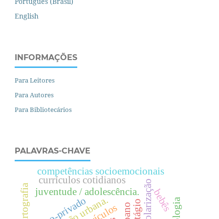
Português (Brasil)
English
INFORMAÇÕES
Para Leitores
Para Autores
Para Bibliotecários
PALAVRAS-CHAVE
competências socioemocionais
currículos cotidianos
escolarização
cartografia
juventude / adolescência.
bebês
a.
público-privado
sociologia
contágio
currículos