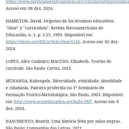
https://www.curriculosemfronteiras.org/vol12iss1articles/gome
Acesso em: 08 dez. 2024.
HAMILTON, David. Orígenes de los términos educativos
"clase" y "currículum". Revista Iberoamericana de
Educación, n. 1, p. 1-25, 1993. Disponível em:
https://rieoei.org/RIE/article/view/1246
. Acesso em: 02 dez.
2024.
LOPES, Alice Casimiro; MACEDO, Elizabeth. Teorias de
currículo. São Paulo: Cortez, 2011.
MUNANGA, Kabengele. Diversidade, etnicidade, identidade
e cidadania. Palestra proferida no 1º Seminário de
Formação Teórico-Metodológica, São Paulo, 2003. Disponível
em:
http://www.acaoeducativa.org/kabe.PDF
. Acesso em: 8
dez. 2024.
NASCIMENTO, Beatriz. Uma história feita por mãos negras.
São Paulo: Companhia das Letras, 2021.