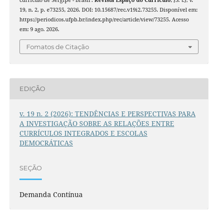
currículo de Sergipe - Brasil .
Revista Espaço do Currículo
,
[S. l.]
, v.
19, n. 2, p. e73255, 2026. DOI: 10.15687/rec.v19i2.73255. Disponível em:
https://periodicos.ufpb.br/index.php/rec/article/view/73255. Acesso
em: 9 ago. 2026.
Fomatos de Citação
EDIÇÃO
v. 19 n. 2 (2026): TENDÊNCIAS E PERSPECTIVAS PARA
A INVESTIGAÇÃO SOBRE AS RELAÇÕES ENTRE
CURRÍCULOS INTEGRADOS E ESCOLAS
DEMOCRÁTICAS
SEÇÃO
Demanda Contínua