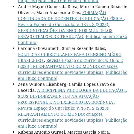
utópicas [Publicação em Fluxo Contínuo]
André Magno Gomes da Silva, Marcio Romeu Ribas de
Oliveira, Maria Aparecida Dias,
FORMAÇÃO
CONTINUADA DE DOCENTES DE EDUCAÇÃO FÍSICA
,
Revista Espaço do Currículo: v. 18 n. 3 (2025):
RESSIGNIFICAÇÕES DA BNCC NOS MÚLTIPLOS
ESPAÇO-TEMPOS DE TRADUÇÃO [Publicação em Fluxo
Contínuo]
Carolina Giovannetti, Shirlei Rezende Sales,
POLÍTICAS CURRICULARES PARA O ENSINO MÉDIO
BRASILEIRO
,
Revista Espaço do Currículo: v. 16 n. 2
(2023): REENCANTAMENTO DO MUNDO: criações
curriculares enquanto novidades utópicas [Publicação
em Fluxo Contínuo]
Zena Winona Eisenberg, Camila Lopes Cravo de
Lacerda,
A DISCIPLINA PSICOLOGIA DA EDUCAÇÃO E
SEUS DESDOBRAMENTOS NA ATUAÇÃO
PROFISSIONAL E NO EXERCÍCIO DA DOCÊNCIA
,
Revista Espaço do Currículo: v. 16 n. 2 (2023):
REENCANTAMENTO DO MUNDO: criações
curriculares enquanto novidades utópicas [Publicação
em Fluxo Contínuo]
Rubens Antonio Gurgel, Marcos Garcia Neira,