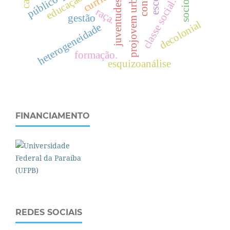
projovem urbano
e
d
u
c
a
ç
ã
o
u
r
b
a
n
.
juventudes
raça.
gestão
decolonial
c
l
a
s
s
e
s
o
c
i
a
l
heterogeneidade
formação.
esquizoanálise
FINANCIAMENTO
REDES SOCIAIS