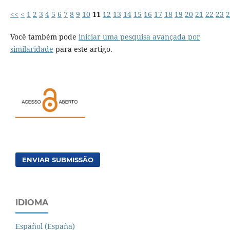
<<
<
1
2
3
4
5
6
7
8
9
10
11
12
13
14
15
16
17
18
19
20
21
22
23
2
Você também pode
iniciar uma pesquisa avançada por
similaridade
para este artigo.
ENVIAR SUBMISSÃO
IDIOMA
Español (España)