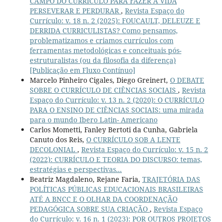
CAMPO DO CURRÍCULO PARA FAZER A VIDA
PERSEVERAR E PERDURAR
,
Revista Espaço do
Currículo: v. 18 n. 2 (2025): FOUCAULT, DELEUZE E
DERRIDA CURRICULISTAS? Como pensamos,
problematizamos e criamos currículos com
ferramentas metodológicas e conceituais pós-
estruturalistas (ou da filosofia da diferença)
[Publicação em Fluxo Contínuo]
Marcelo Pinheiro Cigales, Diego Greinert,
O DEBATE
SOBRE O CURRÍCULO DE CIÊNCIAS SOCIAIS
,
Revista
Espaço do Currículo: v. 13 n. 2 (2020): O CURRÍCULO
PARA O ENSINO DE CIÊNCIAS SOCIAIS: uma mirada
para o mundo Ibero Latin- Americano
Carlos Mometti, Fanley Bertoti da Cunha, Gabriela
Canuto dos Reis,
O CURRÍCULO SOB A LENTE
DECOLONIAL
,
Revista Espaço do Currículo: v. 15 n. 2
(2022): CURRÍCULO E TEORIA DO DISCURSO: temas,
estratégias e perspectivas...
Beatriz Magdaleno, Rejane Faria,
TRAJETÓRIA DAS
POLÍTICAS PÚBLICAS EDUCACIONAIS BRASILEIRAS
ATÉ A BNCC E O OLHAR DA COORDENAÇÃO
PEDAGÓGICA SOBRE SUA CRIAÇÃO
,
Revista Espaço
do Currículo: v. 16 n. 1 (2023): POR OUTROS PROJETOS