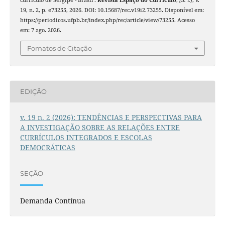
currículo de Sergipe - Brasil .
Revista Espaço do Currículo
,
[S. l.]
, v.
19, n. 2, p. e73255, 2026. DOI: 10.15687/rec.v19i2.73255. Disponível em:
https://periodicos.ufpb.br/index.php/rec/article/view/73255. Acesso
em: 7 ago. 2026.
Fomatos de Citação
EDIÇÃO
v. 19 n. 2 (2026): TENDÊNCIAS E PERSPECTIVAS PARA
A INVESTIGAÇÃO SOBRE AS RELAÇÕES ENTRE
CURRÍCULOS INTEGRADOS E ESCOLAS
DEMOCRÁTICAS
SEÇÃO
Demanda Contínua