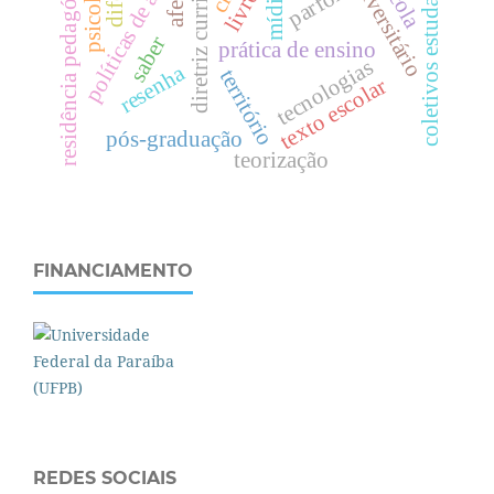
políticas de avaliação
diretriz curricular
psicologia
residência pedagógica
coletivos estudantis
afeto
parfor
mídia
saber
prática de ensino
tecnologias
resenha
território
texto escolar
pós-graduação
teorização
FINANCIAMENTO
REDES SOCIAIS