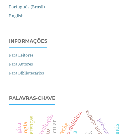
Português (Brasil)
English
INFORMAÇÕES
Para Leitores
Para Autores
Para Bibliotecários
PALAVRAS-CHAVE
espaço universitário
livro didático.
diferenças
pré-escola
creche