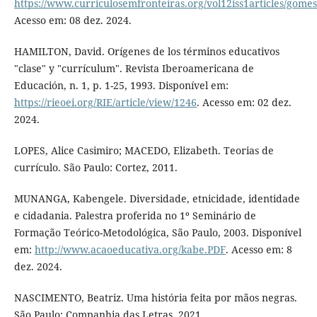
https://www.curriculosemfronteiras.org/vol12iss1articles/gome
Acesso em: 08 dez. 2024.
HAMILTON, David. Orígenes de los términos educativos
"clase" y "currículum". Revista Iberoamericana de
Educación, n. 1, p. 1-25, 1993. Disponível em:
https://rieoei.org/RIE/article/view/1246
. Acesso em: 02 dez.
2024.
LOPES, Alice Casimiro; MACEDO, Elizabeth. Teorias de
currículo. São Paulo: Cortez, 2011.
MUNANGA, Kabengele. Diversidade, etnicidade, identidade
e cidadania. Palestra proferida no 1º Seminário de
Formação Teórico-Metodológica, São Paulo, 2003. Disponível
em:
http://www.acaoeducativa.org/kabe.PDF
. Acesso em: 8
dez. 2024.
NASCIMENTO, Beatriz. Uma história feita por mãos negras.
São Paulo: Companhia das Letras, 2021.