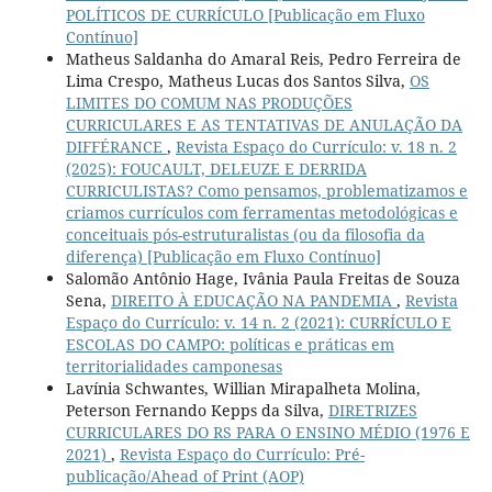
POLÍTICOS DE CURRÍCULO [Publicação em Fluxo
Contínuo]
Matheus Saldanha do Amaral Reis, Pedro Ferreira de
Lima Crespo, Matheus Lucas dos Santos Silva,
OS
LIMITES DO COMUM NAS PRODUÇÕES
CURRICULARES E AS TENTATIVAS DE ANULAÇÃO DA
DIFFÉRANCE
,
Revista Espaço do Currículo: v. 18 n. 2
(2025): FOUCAULT, DELEUZE E DERRIDA
CURRICULISTAS? Como pensamos, problematizamos e
criamos currículos com ferramentas metodológicas e
conceituais pós-estruturalistas (ou da filosofia da
diferença) [Publicação em Fluxo Contínuo]
Salomão Antônio Hage, Ivânia Paula Freitas de Souza
Sena,
DIREITO À EDUCAÇÃO NA PANDEMIA
,
Revista
Espaço do Currículo: v. 14 n. 2 (2021): CURRÍCULO E
ESCOLAS DO CAMPO: políticas e práticas em
territorialidades camponesas
Lavínia Schwantes, Willian Mirapalheta Molina,
Peterson Fernando Kepps da Silva,
DIRETRIZES
CURRICULARES DO RS PARA O ENSINO MÉDIO (1976 E
2021)
,
Revista Espaço do Currículo: Pré-
publicação/Ahead of Print (AOP)