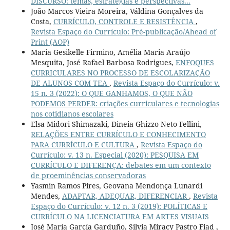
DISCURSO: temas, estratégias e perspectivas...
João Marcos Vieira Moreira, Váldina Gonçalves da
Costa,
CURRÍCULO, CONTROLE E RESISTÊNCIA
,
Revista Espaço do Currículo: Pré-publicação/Ahead of
Print (AOP)
Maria Gesikelle Firmino, Amélia Maria Araújo
Mesquita, José Rafael Barbosa Rodrigues,
ENFOQUES
CURRICULARES NO PROCESSO DE ESCOLARIZAÇÃO
DE ALUNOS COM TEA
,
Revista Espaço do Currículo: v.
15 n. 3 (2022): O QUE GANHAMOS, O QUE NÃO
PODEMOS PERDER: criações curriculares e tecnologias
nos cotidianos escolares
Elsa Midori Shimazaki, Dineia Ghizzo Neto Fellini,
RELAÇÕES ENTRE CURRÍCULO E CONHECIMENTO
PARA CURRÍCULO E CULTURA
,
Revista Espaço do
Currículo: v. 13 n. Especial (2020): PESQUISA EM
CURRÍCULO E DIFERENÇA: debates em um contexto
de proeminências conservadoras
Yasmin Ramos Pires, Geovana Mendonça Lunardi
Mendes,
ADAPTAR, ADEQUAR, DIFERENCIAR
,
Revista
Espaço do Currículo: v. 12 n. 3 (2019): POLÍTICAS E
CURRÍCULO NA LICENCIATURA EM ARTES VISUAIS
José María García Garduño, Silvia Miracy Pastro Fiad ,