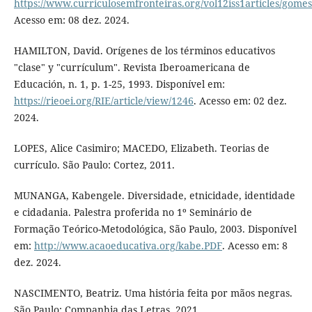
https://www.curriculosemfronteiras.org/vol12iss1articles/gome
Acesso em: 08 dez. 2024.
HAMILTON, David. Orígenes de los términos educativos
"clase" y "currículum". Revista Iberoamericana de
Educación, n. 1, p. 1-25, 1993. Disponível em:
https://rieoei.org/RIE/article/view/1246
. Acesso em: 02 dez.
2024.
LOPES, Alice Casimiro; MACEDO, Elizabeth. Teorias de
currículo. São Paulo: Cortez, 2011.
MUNANGA, Kabengele. Diversidade, etnicidade, identidade
e cidadania. Palestra proferida no 1º Seminário de
Formação Teórico-Metodológica, São Paulo, 2003. Disponível
em:
http://www.acaoeducativa.org/kabe.PDF
. Acesso em: 8
dez. 2024.
NASCIMENTO, Beatriz. Uma história feita por mãos negras.
São Paulo: Companhia das Letras, 2021.