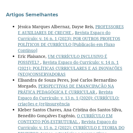
Artigos Semelhantes
Jéssica Marques Albernaz, Dayse Reis,
PROFESSORES
E AUXILIARES DE CRECHE
,
Revista Espaço do
Currículo: v. 16 n. 1 (2023): POR OUTROS PROJETOS
POLÍTICOS DE CURRÍCULO [Publicação em Fluxo
Contínuo]
Eric Plaisance,
UM CURRÍCULO INCLUSIVO É
POSSIVEL?
,
Revista Espaço do Currículo: v. 14 n. 1
(2021): POLÍTICAS CURRICULARES E AS INOVAÇÕES
(NEO)CONSERVADORAS
Elisandra de Souza Peres, José Carlos Bernardino
Morgado,
PERSPECTIVAS DE EMANCIPAÇÃO NA
PRÁTICA PEDAGÓGICA E CURRICULAR
,
Revista
Espaço do Currículo: v. 13 n. 1 (2020): CURRÍCULO:
criações e (re)insurgência
Kleber Santos Chaves, Ana Cristina dos Santos Silva,
Benedito Gonçalves Eugênio,
O CURRÍCULO EM
CONTEXTO PÓS-ESTRUTURAL
,
Revista Espaço do
Currículo: v. 15 n. 2 (2022): CURRÍCULO E TEORIA DO