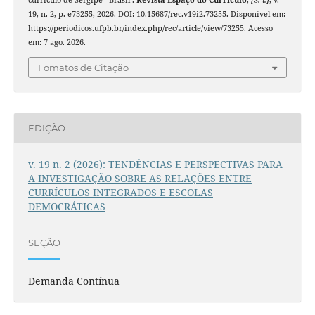
currículo de Sergipe - Brasil .
Revista Espaço do Currículo
,
[S. l.]
, v.
19, n. 2, p. e73255, 2026. DOI: 10.15687/rec.v19i2.73255. Disponível em:
https://periodicos.ufpb.br/index.php/rec/article/view/73255. Acesso
em: 7 ago. 2026.
Fomatos de Citação
EDIÇÃO
v. 19 n. 2 (2026): TENDÊNCIAS E PERSPECTIVAS PARA
A INVESTIGAÇÃO SOBRE AS RELAÇÕES ENTRE
CURRÍCULOS INTEGRADOS E ESCOLAS
DEMOCRÁTICAS
SEÇÃO
Demanda Contínua