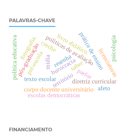
PALAVRAS-CHAVE
prática de ensino
livro didático.
políticas de avaliação
fotografia.
política educativa
psicologia
creche
pós-graduação
licenciaturas
pré-escola
resenha
mídia
burocracia
saber
parfor
território
texto escolar
diretriz curricular
afeto
corpo docente universitário
escolas democráticas
FINANCIAMENTO