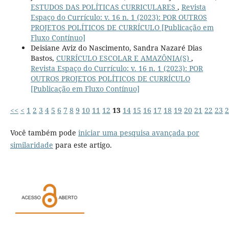
ESTUDOS DAS POLÍTICAS CURRICULARES
,
Revista
Espaço do Currículo: v. 16 n. 1 (2023): POR OUTROS
PROJETOS POLÍTICOS DE CURRÍCULO [Publicação em
Fluxo Contínuo]
Deisiane Aviz do Nascimento, Sandra Nazaré Dias
Bastos,
CURRÍCULO ESCOLAR E AMAZÔNIA(S)
,
Revista Espaço do Currículo: v. 16 n. 1 (2023): POR
OUTROS PROJETOS POLÍTICOS DE CURRÍCULO
[Publicação em Fluxo Contínuo]
<<
<
1
2
3
4
5
6
7
8
9
10
11
12
13
14
15
16
17
18
19
20
21
22
23
2
Você também pode
iniciar uma pesquisa avançada por
similaridade
para este artigo.