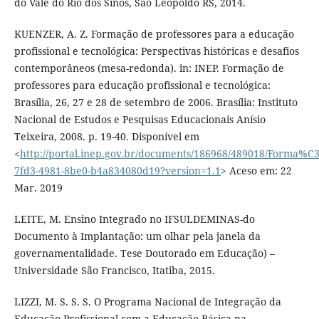
do Vale do Rio dos Sinos, São Leopoldo RS, 2014.
KUENZER, A. Z. Formação de professores para a educação
profissional e tecnológica: Perspectivas históricas e desafios
contemporâneos (mesa-redonda). in: INEP. Formação de
professores para educação profissional e tecnológica:
Brasília, 26, 27 e 28 de setembro de 2006. Brasília: Instituto
Nacional de Estudos e Pesquisas Educacionais Anísio
Teixeira, 2008. p. 19-40. Disponível em
<
http://portal.inep.gov.br/documents/186968/489018/Form
7fd3-4981-8be0-b4a834080d19?version=1.1
> Aceso em: 22
Mar. 2019
LEITE, M. Ensino Integrado no IFSULDEMINAS-do
Documento à Implantação: um olhar pela janela da
governamentalidade. Tese Doutorado em Educação) –
Universidade São Francisco, Itatiba, 2015.
LIZZI, M. S. S. S. O Programa Nacional de Integração da
Educação Profissional com a Educação Básica na