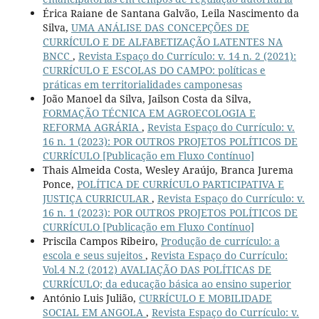
Érica Raiane de Santana Galvão, Leila Nascimento da
Silva,
UMA ANÁLISE DAS CONCEPÇÕES DE
CURRÍCULO E DE ALFABETIZAÇÃO LATENTES NA
BNCC
,
Revista Espaço do Currículo: v. 14 n. 2 (2021):
CURRÍCULO E ESCOLAS DO CAMPO: políticas e
práticas em territorialidades camponesas
João Manoel da Silva, Jailson Costa da Silva,
FORMAÇÃO TÉCNICA EM AGROECOLOGIA E
REFORMA AGRÁRIA
,
Revista Espaço do Currículo: v.
16 n. 1 (2023): POR OUTROS PROJETOS POLÍTICOS DE
CURRÍCULO [Publicação em Fluxo Contínuo]
Thais Almeida Costa, Wesley Araújo, Branca Jurema
Ponce,
POLÍTICA DE CURRÍCULO PARTICIPATIVA E
JUSTIÇA CURRICULAR
,
Revista Espaço do Currículo: v.
16 n. 1 (2023): POR OUTROS PROJETOS POLÍTICOS DE
CURRÍCULO [Publicação em Fluxo Contínuo]
Priscila Campos Ribeiro,
Produção de currículo: a
escola e seus sujeitos
,
Revista Espaço do Currículo:
Vol.4 N.2 (2012) AVALIAÇÃO DAS POLÍTICAS DE
CURRÍCULO; da educação básica ao ensino superior
António Luis Julião,
CURRÍCULO E MOBILIDADE
SOCIAL EM ANGOLA
,
Revista Espaço do Currículo: v.