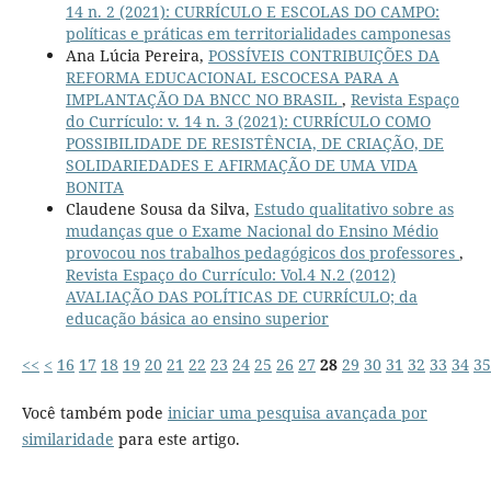
14 n. 2 (2021): CURRÍCULO E ESCOLAS DO CAMPO:
políticas e práticas em territorialidades camponesas
Ana Lúcia Pereira,
POSSÍVEIS CONTRIBUIÇÕES DA
REFORMA EDUCACIONAL ESCOCESA PARA A
IMPLANTAÇÃO DA BNCC NO BRASIL
,
Revista Espaço
do Currículo: v. 14 n. 3 (2021): CURRÍCULO COMO
POSSIBILIDADE DE RESISTÊNCIA, DE CRIAÇÃO, DE
SOLIDARIEDADES E AFIRMAÇÃO DE UMA VIDA
BONITA
Claudene Sousa da Silva,
Estudo qualitativo sobre as
mudanças que o Exame Nacional do Ensino Médio
provocou nos trabalhos pedagógicos dos professores
,
Revista Espaço do Currículo: Vol.4 N.2 (2012)
AVALIAÇÃO DAS POLÍTICAS DE CURRÍCULO; da
educação básica ao ensino superior
<<
<
16
17
18
19
20
21
22
23
24
25
26
27
28
29
30
31
32
33
34
35
Você também pode
iniciar uma pesquisa avançada por
similaridade
para este artigo.