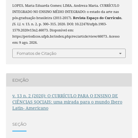
LOPES, Maria Eduarda Gomes; LIMA, Andreza Maria. CURRÍCULO
INTEGRADO NO ENSINO MÉDIO INTEGRADO: o estado da arte nas
pós-graduação brasileira (2011-2017).
Revista Espaço do Currículo
,
[S. l.]
, v. 13, n. 2, p. 300–315, 2020. DOI: 10.22478/ufpb.1983-
1579.2020v13n2.46073. Disponível em:
https://periodicos.ufpb.br/index.php/rec/article/view/46073. Acesso
em: 9 ago. 2026.
Fomatos de Citação
EDIÇÃO
v. 13 n. 2 (2020): O CURRÍCULO PARA O ENSINO DE
CIÊNCIAS SOCIAIS: uma mirada para o mundo Ibero
Latin- Americano
SEÇÃO