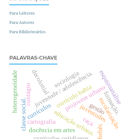
Para Leitores
Para Autores
Para Bibliotecários
PALAVRAS-CHAVE
decolonial
esquizoanálise
sociologia
juventude / adolescência.
heterogeneidade
currículo bahia
contágio
projovem urbano
formação.
escolarização
.
gestão
currículos
juventudes
e
d
u
c
a
ç
ã
o
r
b
a
n
a
c
l
a
s
s
e
s
o
c
i
a
l
raça.
cartografia
u
.
bebês
docência em artes
currículos cotidianos