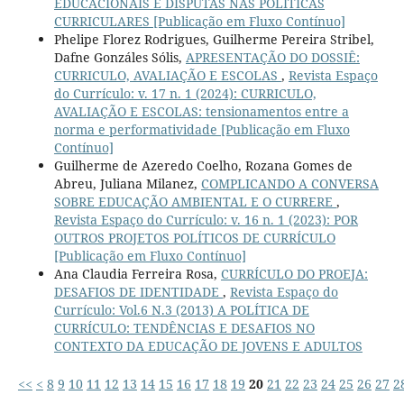
EDUCACIONAIS E DISPUTAS NAS POLÍTICAS
CURRICULARES [Publicação em Fluxo Contínuo]
Phelipe Florez Rodrigues, Guilherme Pereira Stribel,
Dafne Gonzáles Sólis,
APRESENTAÇÃO DO DOSSIÊ:
CURRICULO, AVALIAÇÃO E ESCOLAS
,
Revista Espaço
do Currículo: v. 17 n. 1 (2024): CURRICULO,
AVALIAÇÃO E ESCOLAS: tensionamentos entre a
norma e performatividade [Publicação em Fluxo
Contínuo]
Guilherme de Azeredo Coelho, Rozana Gomes de
Abreu, Juliana Milanez,
COMPLICANDO A CONVERSA
SOBRE EDUCAÇÃO AMBIENTAL E O CURRERE
,
Revista Espaço do Currículo: v. 16 n. 1 (2023): POR
OUTROS PROJETOS POLÍTICOS DE CURRÍCULO
[Publicação em Fluxo Contínuo]
Ana Claudia Ferreira Rosa,
CURRÍCULO DO PROEJA:
DESAFIOS DE IDENTIDADE
,
Revista Espaço do
Currículo: Vol.6 N.3 (2013) A POLÍTICA DE
CURRÍCULO: TENDÊNCIAS E DESAFIOS NO
CONTEXTO DA EDUCAÇÃO DE JOVENS E ADULTOS
<<
<
8
9
10
11
12
13
14
15
16
17
18
19
20
21
22
23
24
25
26
27
2