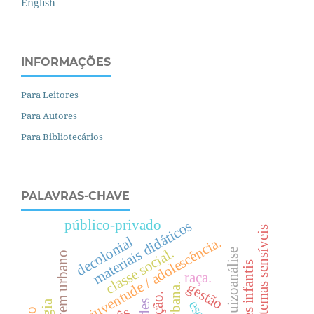
English
INFORMAÇÕES
Para Leitores
Para Autores
Para Bibliotecários
PALAVRAS-CHAVE
público-privado
materiais didáticos
temas sensíveis
decolonial
juventude / adolescência.
l.
esquizoanálise
projovem urbano
c
l
a
s
s
e
s
o
c
i
a
raça.
gestão
.