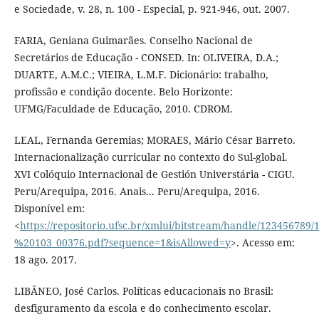
e Sociedade, v. 28, n. 100 - Especial, p. 921-946, out. 2007.
FARIA, Geniana Guimarães. Conselho Nacional de
Secretários de Educação - CONSED. In: OLIVEIRA, D.A.;
DUARTE, A.M.C.; VIEIRA, L.M.F. Dicionário: trabalho,
profissão e condição docente. Belo Horizonte:
UFMG/Faculdade de Educação, 2010. CDROM.
LEAL, Fernanda Geremias; MORAES, Mário César Barreto.
Internacionalização curricular no contexto do Sul-global.
XVI Colóquio Internacional de Gestión Universtária - CIGU.
Peru/Arequipa, 2016. Anais... Peru/Arequipa, 2016.
Disponível em:
<
https://repositorio.ufsc.br/xmlui/bitstream/handle/123456789
%20103_00376.pdf?sequence=1&isAllowed=y
>. Acesso em:
18 ago. 2017.
LIBÂNEO, José Carlos. Políticas educacionais no Brasil:
desfiguramento da escola e do conhecimento escolar.