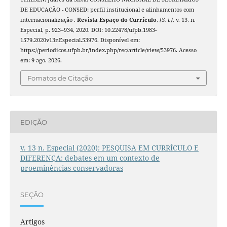
DE EDUCAÇÃO - CONSED: perfil institucional e alinhamentos com
internacionalização .
Revista Espaço do Currículo
,
[S. l.]
, v. 13, n.
Especial, p. 923–934, 2020. DOI: 10.22478/ufpb.1983-
1579.2020v13nEspecial.53976. Disponível em:
https://periodicos.ufpb.br/index.php/rec/article/view/53976. Acesso
em: 9 ago. 2026.
Fomatos de Citação
EDIÇÃO
v. 13 n. Especial (2020): PESQUISA EM CURRÍCULO E
DIFERENÇA: debates em um contexto de
proeminências conservadoras
SEÇÃO
Artigos