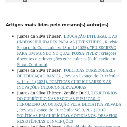
Artigos mais lidos pelo mesmo(s) autor(es)
Juares da Silva Thiesen,
EDUCAÇÃO INTEGRAL E AS
(IM)POSSIBILIDADES PARA AS JUVENTUDES
,
Revista
Espaço do Currículo: v. 18 n. 1 (2025): "EU ESCREVO
PARA UM MUNDO NO QUAL POSSA VIVER": criações
docentes e reinvenções curriculares [Publicação em
Fluxo Contínuo]
Juares da Silva Thiesen,
POLÍTICAS CURRICULARES
DE EDUCAÇÃO BÁSICA
,
Revista Espaço do Currículo:
v. 14 n. 1 (2021): POLÍTICAS CURRICULARES E AS
INOVAÇÕES (NEO)CONSERVADORAS
Juares da Silva Thiesen, Zenilde Durli,
TERRITÓRIOS
DO CURRÍCULO NAS ESCOLAS PÚBLICAS: O
FENÔMENO DA OCUPAÇÃO PELA INICIATIVA PRIVADA
,
Revista Espaço do Currículo: Vol.9, N.2 (2016)
POLÍTICAS EM CURRÍCULO: COTIDIANOS, DESAFIOS,
RESISTÊNCIAS E INVENÇÕES
Juares da Silva Thiesen,
Oficialidade de uma proposta