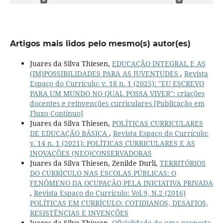
Artigos mais lidos pelo mesmo(s) autor(es)
Juares da Silva Thiesen,
EDUCAÇÃO INTEGRAL E AS
(IM)POSSIBILIDADES PARA AS JUVENTUDES
,
Revista
Espaço do Currículo: v. 18 n. 1 (2025): "EU ESCREVO
PARA UM MUNDO NO QUAL POSSA VIVER": criações
docentes e reinvenções curriculares [Publicação em
Fluxo Contínuo]
Juares da Silva Thiesen,
POLÍTICAS CURRICULARES
DE EDUCAÇÃO BÁSICA
,
Revista Espaço do Currículo:
v. 14 n. 1 (2021): POLÍTICAS CURRICULARES E AS
INOVAÇÕES (NEO)CONSERVADORAS
Juares da Silva Thiesen, Zenilde Durli,
TERRITÓRIOS
DO CURRÍCULO NAS ESCOLAS PÚBLICAS: O
FENÔMENO DA OCUPAÇÃO PELA INICIATIVA PRIVADA
,
Revista Espaço do Currículo: Vol.9, N.2 (2016)
POLÍTICAS EM CURRÍCULO: COTIDIANOS, DESAFIOS,
RESISTÊNCIAS E INVENÇÕES
Juares da Silva Thiesen,
Oficialidade de uma proposta