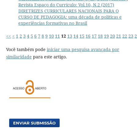
Revista Espaço do Currículo: Vol.10, N.2 (2017)
DIRETRIZES CURRICULARES NACIONAIS PARA O
CURSO DE PEDAGOGIA: uma década de políticas e
experiências formativas no Brasil
<<
<
1
2
3
4
5
6
7
8
9
10
11
12
13
14
15
16
17
18
19
20
21
22
23
2
Você também pode
iniciar uma pesquisa avançada por
similaridade
para este artigo.
ENVIAR SUBMISSÃO