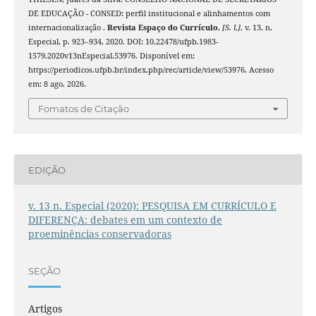
DE EDUCAÇÃO - CONSED: perfil institucional e alinhamentos com
internacionalização .
Revista Espaço do Currículo
,
[S. l.]
, v. 13, n.
Especial, p. 923–934, 2020. DOI: 10.22478/ufpb.1983-
1579.2020v13nEspecial.53976. Disponível em:
https://periodicos.ufpb.br/index.php/rec/article/view/53976. Acesso
em: 8 ago. 2026.
Fomatos de Citação
EDIÇÃO
v. 13 n. Especial (2020): PESQUISA EM CURRÍCULO E
DIFERENÇA: debates em um contexto de
proeminências conservadoras
SEÇÃO
Artigos