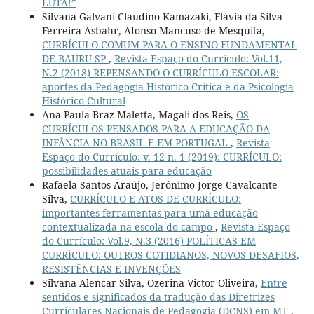
LUTA!”
Silvana Galvani Claudino-Kamazaki, Flávia da Silva
Ferreira Asbahr, Afonso Mancuso de Mesquita,
CURRÍCULO COMUM PARA O ENSINO FUNDAMENTAL
DE BAURU-SP
,
Revista Espaço do Currículo: Vol.11,
N.2 (2018) REPENSANDO O CURRÍCULO ESCOLAR:
aportes da Pedagogia Histórico-Crítica e da Psicologia
Histórico-Cultural
Ana Paula Braz Maletta, Magali dos Reis,
OS
CURRÍCULOS PENSADOS PARA A EDUCAÇÃO DA
INFÂNCIA NO BRASIL E EM PORTUGAL
,
Revista
Espaço do Currículo: v. 12 n. 1 (2019): CURRÍCULO:
possibilidades atuais para educação
Rafaela Santos Araújo, Jerônimo Jorge Cavalcante
Silva,
CURRÍCULO E ATOS DE CURRÍCULO:
importantes ferramentas para uma educação
contextualizada na escola do campo
,
Revista Espaço
do Currículo: Vol.9, N.3 (2016) POLÍTICAS EM
CURRÍCULO: OUTROS COTIDIANOS, NOVOS DESAFIOS,
RESISTÊNCIAS E INVENÇÕES
Silvana Alencar Silva, Ozerina Victor Oliveira,
Entre
sentidos e significados da tradução das Diretrizes
Curriculares Nacionais de Pedagogia (DCNS) em MT
,