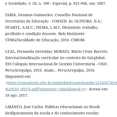
e Sociedade, v. 28, n. 100 - Especial, p. 921-946, out. 2007.
FARIA, Geniana Guimarães. Conselho Nacional de
Secretários de Educação - CONSED. In: OLIVEIRA, D.A.;
DUARTE, A.M.C.; VIEIRA, L.M.F. Dicionário: trabalho,
profissão e condição docente. Belo Horizonte:
UFMG/Faculdade de Educação, 2010. CDROM.
LEAL, Fernanda Geremias; MORAES, Mário César Barreto.
Internacionalização curricular no contexto do Sul-global.
XVI Colóquio Internacional de Gestión Universtária - CIGU.
Peru/Arequipa, 2016. Anais... Peru/Arequipa, 2016.
Disponível em:
<
https://repositorio.ufsc.br/xmlui/bitstream/handle/123456789
%20103_00376.pdf?sequence=1&isAllowed=y
>. Acesso em:
18 ago. 2017.
LIBÂNEO, José Carlos. Políticas educacionais no Brasil:
desfiguramento da escola e do conhecimento escolar.