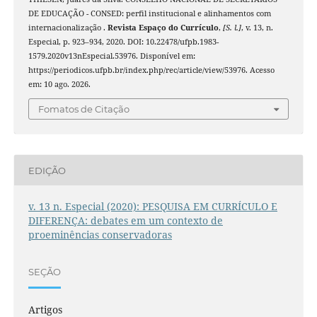
DE EDUCAÇÃO - CONSED: perfil institucional e alinhamentos com
internacionalização .
Revista Espaço do Currículo
,
[S. l.]
, v. 13, n.
Especial, p. 923–934, 2020. DOI: 10.22478/ufpb.1983-
1579.2020v13nEspecial.53976. Disponível em:
https://periodicos.ufpb.br/index.php/rec/article/view/53976. Acesso
em: 10 ago. 2026.
Fomatos de Citação
EDIÇÃO
v. 13 n. Especial (2020): PESQUISA EM CURRÍCULO E
DIFERENÇA: debates em um contexto de
proeminências conservadoras
SEÇÃO
Artigos