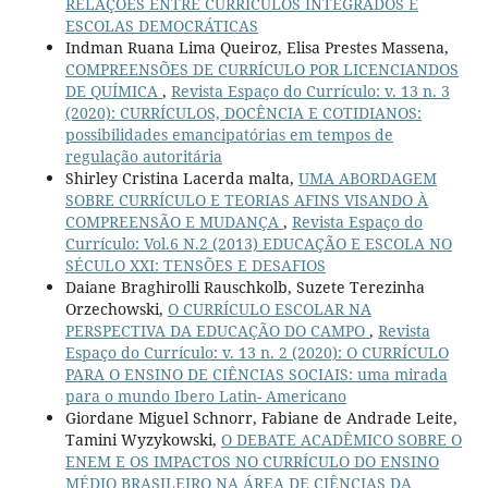
RELAÇÕES ENTRE CURRÍCULOS INTEGRADOS E
ESCOLAS DEMOCRÁTICAS
Indman Ruana Lima Queiroz, Elisa Prestes Massena,
COMPREENSÕES DE CURRÍCULO POR LICENCIANDOS
DE QUÍMICA
,
Revista Espaço do Currículo: v. 13 n. 3
(2020): CURRÍCULOS, DOCÊNCIA E COTIDIANOS:
possibilidades emancipatórias em tempos de
regulação autoritária
Shirley Cristina Lacerda malta,
UMA ABORDAGEM
SOBRE CURRÍCULO E TEORIAS AFINS VISANDO À
COMPREENSÃO E MUDANÇA
,
Revista Espaço do
Currículo: Vol.6 N.2 (2013) EDUCAÇÃO E ESCOLA NO
SÉCULO XXI: TENSÕES E DESAFIOS
Daiane Braghirolli Rauschkolb, Suzete Terezinha
Orzechowski,
O CURRÍCULO ESCOLAR NA
PERSPECTIVA DA EDUCAÇÃO DO CAMPO
,
Revista
Espaço do Currículo: v. 13 n. 2 (2020): O CURRÍCULO
PARA O ENSINO DE CIÊNCIAS SOCIAIS: uma mirada
para o mundo Ibero Latin- Americano
Giordane Miguel Schnorr, Fabiane de Andrade Leite,
Tamini Wyzykowski,
O DEBATE ACADÊMICO SOBRE O
ENEM E OS IMPACTOS NO CURRÍCULO DO ENSINO
MÉDIO BRASILEIRO NA ÁREA DE CIÊNCIAS DA