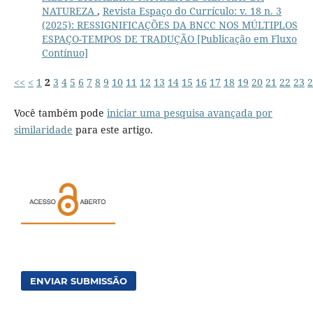
NATUREZA
,
Revista Espaço do Currículo: v. 18 n. 3
(2025): RESSIGNIFICAÇÕES DA BNCC NOS MÚLTIPLOS
ESPAÇO-TEMPOS DE TRADUÇÃO [Publicação em Fluxo
Contínuo]
<<
<
1
2
3
4
5
6
7
8
9
10
11
12
13
14
15
16
17
18
19
20
21
22
23
2
Você também pode
iniciar uma pesquisa avançada por
similaridade
para este artigo.
ENVIAR SUBMISSÃO