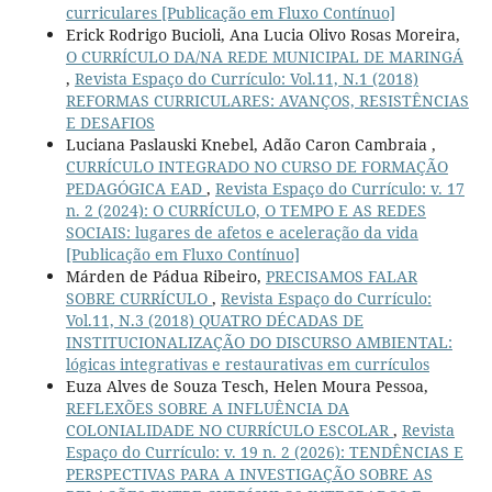
curriculares [Publicação em Fluxo Contínuo]
Erick Rodrigo Bucioli, Ana Lucia Olivo Rosas Moreira,
O CURRÍCULO DA/NA REDE MUNICIPAL DE MARINGÁ
,
Revista Espaço do Currículo: Vol.11, N.1 (2018)
REFORMAS CURRICULARES: AVANÇOS, RESISTÊNCIAS
E DESAFIOS
Luciana Paslauski Knebel, Adão Caron Cambraia ,
CURRÍCULO INTEGRADO NO CURSO DE FORMAÇÃO
PEDAGÓGICA EAD
,
Revista Espaço do Currículo: v. 17
n. 2 (2024): O CURRÍCULO, O TEMPO E AS REDES
SOCIAIS: lugares de afetos e aceleração da vida
[Publicação em Fluxo Contínuo]
Márden de Pádua Ribeiro,
PRECISAMOS FALAR
SOBRE CURRÍCULO
,
Revista Espaço do Currículo:
Vol.11, N.3 (2018) QUATRO DÉCADAS DE
INSTITUCIONALIZAÇÃO DO DISCURSO AMBIENTAL:
lógicas integrativas e restaurativas em currículos
Euza Alves de Souza Tesch, Helen Moura Pessoa,
REFLEXÕES SOBRE A INFLUÊNCIA DA
COLONIALIDADE NO CURRÍCULO ESCOLAR
,
Revista
Espaço do Currículo: v. 19 n. 2 (2026): TENDÊNCIAS E
PERSPECTIVAS PARA A INVESTIGAÇÃO SOBRE AS