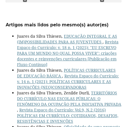
Artigos mais lidos pelo mesmo(s) autor(es)
Juares da Silva Thiesen,
EDUCAÇÃO INTEGRAL E AS
(IM)POSSIBILIDADES PARA AS JUVENTUDES
,
Revista
Espaço do Currículo: v. 18 n. 1 (2025): "EU ESCREVO
PARA UM MUNDO NO QUAL POSSA VIVER": criações
docentes e reinvenções curriculares [Publicação em
Fluxo Contínuo]
Juares da Silva Thiesen,
POLÍTICAS CURRICULARES
DE EDUCAÇÃO BÁSICA
,
Revista Espaço do Currículo:
v. 14 n. 1 (2021): POLÍTICAS CURRICULARES E AS
INOVAÇÕES (NEO)CONSERVADORAS
Juares da Silva Thiesen, Zenilde Durli,
TERRITÓRIOS
DO CURRÍCULO NAS ESCOLAS PÚBLICAS: O
FENÔMENO DA OCUPAÇÃO PELA INICIATIVA PRIVADA
,
Revista Espaço do Currículo: Vol.9, N.2 (2016)
POLÍTICAS EM CURRÍCULO: COTIDIANOS, DESAFIOS,
RESISTÊNCIAS E INVENÇÕES
Juares da Silva Thiesen,
Oficialidade de uma proposta