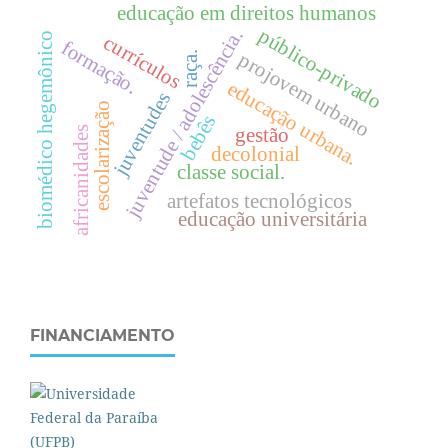
educação em direitos humanos
público-privado
juventude / adolescência.
biomédico hegemônico
currículos
formação.
projovem urbano
raça.
e
d
u
c
a
ç
ã
o
r
b
a
n
a
juventudes
escolarização
bebês
u
.
gestão
africanidades
decolonial
classe social.
artefatos tecnológicos
educação universitária
FINANCIAMENTO