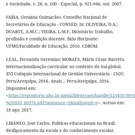
e Sociedade, v. 28, n. 100 - Especial, p. 921-946, out. 2007.
FARIA, Geniana Guimarães. Conselho Nacional de
Secretários de Educação - CONSED. In: OLIVEIRA, D.A.;
DUARTE, A.M.C.; VIEIRA, L.M.F. Dicionário: trabalho,
profissão e condição docente. Belo Horizonte:
UFMG/Faculdade de Educação, 2010. CDROM.
LEAL, Fernanda Geremias; MORAES, Mário César Barreto.
Internacionalização curricular no contexto do Sul-global.
XVI Colóquio Internacional de Gestión Universtária - CIGU.
Peru/Arequipa, 2016. Anais... Peru/Arequipa, 2016.
Disponível em:
<
https://repositorio.ufsc.br/xmlui/bitstream/handle/123456789
%20103_00376.pdf?sequence=1&isAllowed=y
>. Acesso em:
18 ago. 2017.
LIBÂNEO, José Carlos. Políticas educacionais no Brasil:
desfiguramento da escola e do conhecimento escolar.