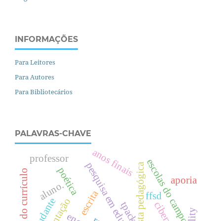
INFORMAÇÕES
Para Leitores
Para Autores
Para Bibliotecários
PALAVRAS-CHAVE
anos finais
professor
escolas do campo
pesquisa em educação
proposta pedagógica
poética
atualização do currículo
aporia
aluno.
escrita
ffsd
estudante
tpack