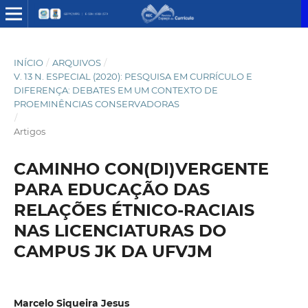
INÍCIO
/
ARQUIVOS
/
V. 13 N. ESPECIAL (2020): PESQUISA EM CURRÍCULO E
DIFERENÇA: DEBATES EM UM CONTEXTO DE
PROEMINÊNCIAS CONSERVADORAS
/
Artigos
CAMINHO CON(DI)VERGENTE
PARA EDUCAÇÃO DAS
RELAÇÕES ÉTNICO-RACIAIS
NAS LICENCIATURAS DO
CAMPUS JK DA UFVJM
Marcelo Siqueira Jesus