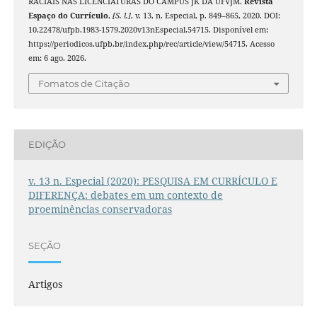
RACIAIS NAS LICENCIATURAS DO CAMPUS JK DA UFVJM.
Revista
Espaço do Currículo
,
[S. l.]
, v. 13, n. Especial, p. 849–865, 2020. DOI:
10.22478/ufpb.1983-1579.2020v13nEspecial.54715. Disponível em:
https://periodicos.ufpb.br/index.php/rec/article/view/54715. Acesso
em: 6 ago. 2026.
Fomatos de Citação
EDIÇÃO
v. 13 n. Especial (2020): PESQUISA EM CURRÍCULO E
DIFERENÇA: debates em um contexto de
proeminências conservadoras
SEÇÃO
Artigos