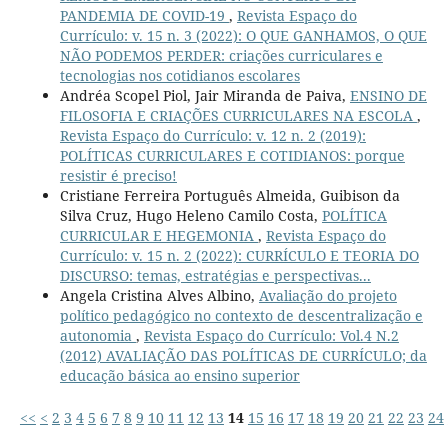
PANDEMIA DE COVID-19
,
Revista Espaço do
Currículo: v. 15 n. 3 (2022): O QUE GANHAMOS, O QUE
NÃO PODEMOS PERDER: criações curriculares e
tecnologias nos cotidianos escolares
Andréa Scopel Piol, Jair Miranda de Paiva,
ENSINO DE
FILOSOFIA E CRIAÇÕES CURRICULARES NA ESCOLA
,
Revista Espaço do Currículo: v. 12 n. 2 (2019):
POLÍTICAS CURRICULARES E COTIDIANOS: porque
resistir é preciso!
Cristiane Ferreira Português Almeida, Guibison da
Silva Cruz, Hugo Heleno Camilo Costa,
POLÍTICA
CURRICULAR E HEGEMONIA
,
Revista Espaço do
Currículo: v. 15 n. 2 (2022): CURRÍCULO E TEORIA DO
DISCURSO: temas, estratégias e perspectivas...
Angela Cristina Alves Albino,
Avaliação do projeto
político pedagógico no contexto de descentralização e
autonomia
,
Revista Espaço do Currículo: Vol.4 N.2
(2012) AVALIAÇÃO DAS POLÍTICAS DE CURRÍCULO; da
educação básica ao ensino superior
<<
<
2
3
4
5
6
7
8
9
10
11
12
13
14
15
16
17
18
19
20
21
22
23
24