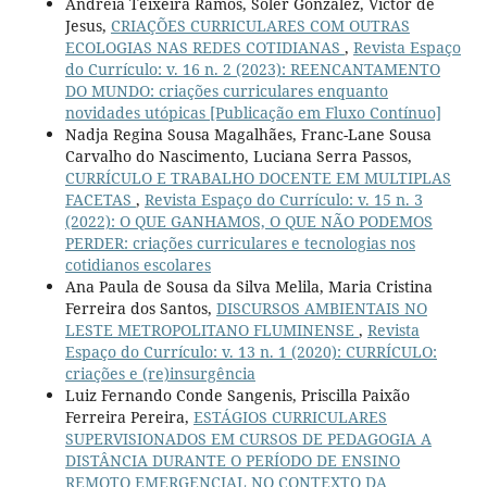
Andreia Teixeira Ramos, Soler Gonzalez, Victor de
Jesus,
CRIAÇÕES CURRICULARES COM OUTRAS
ECOLOGIAS NAS REDES COTIDIANAS
,
Revista Espaço
do Currículo: v. 16 n. 2 (2023): REENCANTAMENTO
DO MUNDO: criações curriculares enquanto
novidades utópicas [Publicação em Fluxo Contínuo]
Nadja Regina Sousa Magalhães, Franc-Lane Sousa
Carvalho do Nascimento, Luciana Serra Passos,
CURRÍCULO E TRABALHO DOCENTE EM MULTIPLAS
FACETAS
,
Revista Espaço do Currículo: v. 15 n. 3
(2022): O QUE GANHAMOS, O QUE NÃO PODEMOS
PERDER: criações curriculares e tecnologias nos
cotidianos escolares
Ana Paula de Sousa da Silva Melila, Maria Cristina
Ferreira dos Santos,
DISCURSOS AMBIENTAIS NO
LESTE METROPOLITANO FLUMINENSE
,
Revista
Espaço do Currículo: v. 13 n. 1 (2020): CURRÍCULO:
criações e (re)insurgência
Luiz Fernando Conde Sangenis, Priscilla Paixão
Ferreira Pereira,
ESTÁGIOS CURRICULARES
SUPERVISIONADOS EM CURSOS DE PEDAGOGIA A
DISTÂNCIA DURANTE O PERÍODO DE ENSINO
REMOTO EMERGENCIAL NO CONTEXTO DA