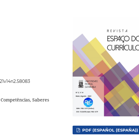
021v14n2.58083
, Competências, Saberes
PDF (ESPAÑOL (ESPAÑA))