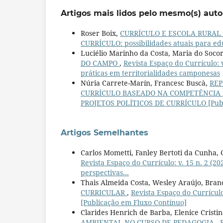
Artigos mais lidos pelo mesmo(s) auto
Roser Boix,
CURRÍCULO E ESCOLA RURAL
CURRÍCULO: possibilidades atuais para e
Luciélio Marinho da Costa, Maria do Socor
DO CAMPO
,
Revista Espaço do Currículo:
práticas em territorialidades camponesas
Núria Carrete-Marín, Francesc Buscà,
REP
CURRÍCULO BASEADO NA COMPETÊNCIA
PROJETOS POLÍTICOS DE CURRÍCULO [Publ
Artigos Semelhantes
Carlos Mometti, Fanley Bertoti da Cunha, 
Revista Espaço do Currículo: v. 15 n. 2 (
perspectivas...
Thais Almeida Costa, Wesley Araújo, Bra
CURRICULAR
,
Revista Espaço do Currícu
[Publicação em Fluxo Contínuo]
Clarides Henrich de Barba, Elenice Cristi
AMBIENTAL NO CURSO DE PEDAGOGIA
,