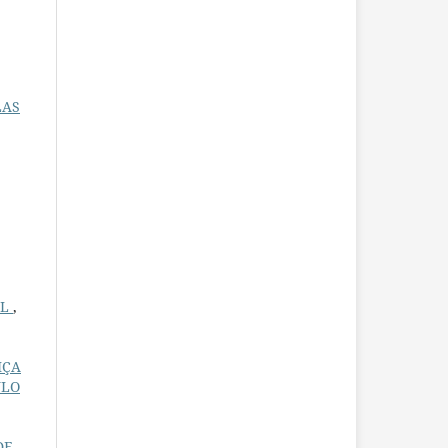
LAS
AL
,
IÇA
ULO
DE