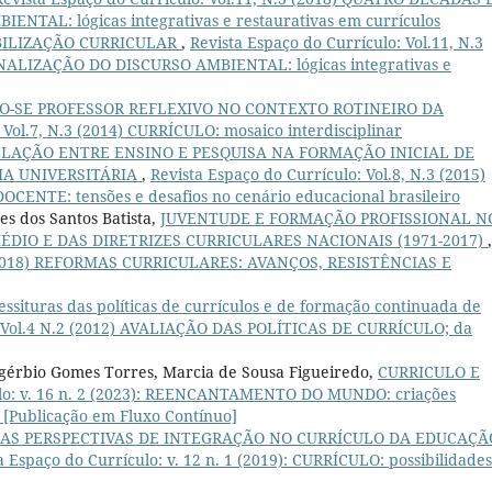
TAL: lógicas integrativas e restaurativas em currículos
BILIZAÇÃO CURRICULAR
,
Revista Espaço do Currículo: Vol.11, N.3
ALIZAÇÃO DO DISCURSO AMBIENTAL: lógicas integrativas e
O-SE PROFESSOR REFLEXIVO NO CONTEXTO ROTINEIRO DA
 Vol.7, N.3 (2014) CURRÍCULO: mosaico interdisciplinar
ELAÇÃO ENTRE ENSINO E PESQUISA NA FORMAÇÃO INICIAL DE
IA UNIVERSITÁRIA
,
Revista Espaço do Currículo: Vol.8, N.3 (2015)
NTE: tensões e desafios no cenário educacional brasileiro
es dos Santos Batista,
JUVENTUDE E FORMAÇÃO PROFISSIONAL N
DIO E DAS DIRETRIZES CURRICULARES NACIONAIS (1971-2017)
,
.1 (2018) REFORMAS CURRICULARES: AVANÇOS, RESISTÊNCIAS E
essituras das políticas de currículos e de formação continuada de
o: Vol.4 N.2 (2012) AVALIAÇÃO DAS POLÍTICAS DE CURRÍCULO; da
gérbio Gomes Torres, Marcia de Sousa Figueiredo,
CURRICULO E
ulo: v. 16 n. 2 (2023): REENCANTAMENTO DO MUNDO: criações
 [Publicação em Fluxo Contínuo]
AS PERSPECTIVAS DE INTEGRAÇÃO NO CURRÍCULO DA EDUCAÇÃ
a Espaço do Currículo: v. 12 n. 1 (2019): CURRÍCULO: possibilidades