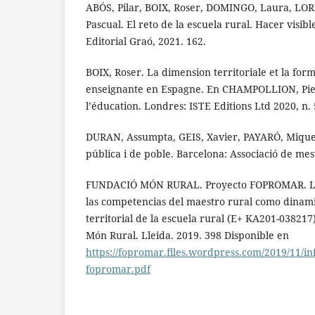
ABÓS, Pilar, BOIX, Roser, DOMINGO, Laura, LO
Pascual. El reto de la escuela rural. Hacer visible
Editorial Graó, 2021. 162.
BOIX, Roser. La dimension territoriale et la for
enseignante en Espagne. En CHAMPOLLION, Pierr
l’éducation. Londres: ISTE Editions Ltd 2020, n. 
DURAN, Assumpta, GEIS, Xavier, PAYARÓ, Miquel. 
pública i de poble. Barcelona: Associació de mes
FUNDACIÓ MÓN RURAL. Proyecto FOPROMAR. La 
las competencias del maestro rural como dinam
territorial de la escuela rural (E+ KA201-038217
Món Rural. Lleida. 2019. 398 Disponible en
https://fopromar.files.wordpress.com/2019/11/in
fopromar.pdf