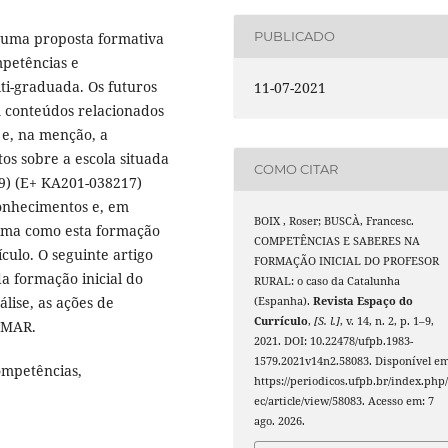
PUBLICADO
r uma proposta formativa
mpetências e
ti-graduada. Os futuros
11-07-2021
 conteúdos relacionados
 e, na menção, a
s sobre a escola situada
COMO CITAR
19) (E+ KA201-038217)
conhecimentos e, em
BOIX , Roser; BUSCÀ, Francesc.
orma como esta formação
COMPETÊNCIAS E SABERES NA
ículo. O seguinte artigo
FORMAÇÃO INICIAL DO PROFESOR
da formação inicial do
RURAL: o caso da Catalunha
álise, as ações de
(Espanha).
Revista Espaço do
Currículo
,
[S. l.]
, v. 14, n. 2, p. 1–9,
OMAR.
2021. DOI: 10.22478/ufpb.1983-
1579.2021v14n2.58083. Disponível em
competências,
https://periodicos.ufpb.br/index.php/
ec/article/view/58083. Acesso em: 7
ago. 2026.