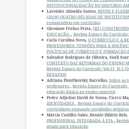
INSTITUCIONALIZAÇÃO DO DISCURSO AMBIEN
Lavoisier Almeida Santos,
REUNI E FLEXI
(2018) QUATRO DÉCADAS DE INSTITUCION
restaurativas em currículos
Glessiane Freitas Prata,
(RE) CONSTRUIND
EDUCAÇÃO.
,
Revista Espaço do Currículo:
Carla Carolina Nova,
O CURRÍCULO E A R
PROFESSORES: TENSÕES PARA A DOCÊNC
POLÍTICAS DE CURRÍCULO E FORMAÇÃO DOCE
Salvador Rodrigues de Oliveira, Sueli Soar
CONTEXTO DAS REFORMAS DO ENSINO MÉ
Revista Espaço do Currículo: Vol.11, N
DESAFIOS
Adriana Pionttkovsky Barcellos,
Sobre as t
professores
,
Revista Espaço do Currícul
educação básica ao ensino superior
Pedro Adjedan David de Sousa, Cícero Ma
IDENTIDADES
,
Revista Espaço do Curríc
curriculares enquanto novidades utópicas
Márcia Castilho Sales, Renato Hilário Reis,
PROFISSIONAL INTEGRADA À EJA
,
Revist
atuais para educação