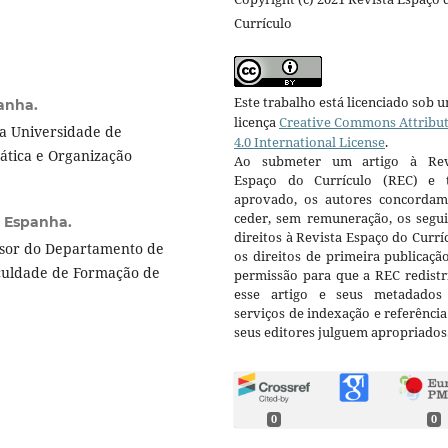
Currículo
Este trabalho está licenciado sob 
anha.
licença
Creative Commons Attribu
la Universidade de
4.0 International License
.
ática e Organização
Ao submeter um artigo à Rev
Espaço do Currículo (REC) e t
aprovado, os autores concorda
ceder, sem remuneração, os segui
, Espanha.
direitos à Revista Espaço do Currí
ssor do Departamento de
os direitos de primeira publicaçã
aculdade de Formação de
permissão para que a REC redistr
esse artigo e seus metadados
serviços de indexação e referênci
seus editores julguem apropriados
0
0