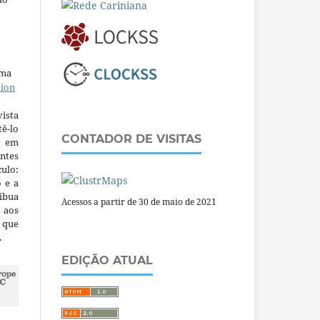
uma
tion
ista
ê-lo
CONTADOR DE VISITAS
m em
ntes
culo:
o e a
ibua
Acessos a partir de 30 de maio de 2021
 aos
a que
.
EDIÇÃO ATUAL