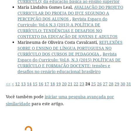
CURRÍCULO; da educação básica ao ensino superior
Maria Lindalva Gomes Leal,
AVALIAÇÃO DO PROJETO
CURRICULAR DO PROEJA DO IFCE SEGUNDO A
PERCEPÇÃO DOS ALUNOS
,
Revista Espaço do
Currículo: Vol.6 N.3 (2013) A POLÍTICA DE
CURRÍCULO: TENDÊNCIAS E DESAFIOS NO
CONTEXTO DA EDUCAÇÃO DE JOVENS E ADULTOS
Marineuma de Oliveira Costa Cavalcanti,
REFLEXÕES
SOBRE O ENSINO DE LÍNGUA PORTUGUESA NO
CURRÍCULO DOS CURSOS DE PEDAGOGIA
,
Revista
Espaço do Currículo: Vol.8, N.3 (2015) POLÍTICAS DE
CURRÍCULO E FORMAÇÃO DOCENTE: tensões e
desafios no cenário educacional brasileiro
<<
<
12
13
14
15
16
17
18
19
20
21
22
23
24
25
26
27
28
29
30
31
Você também pode
iniciar uma pesquisa avançada por
similaridade
para este artigo.