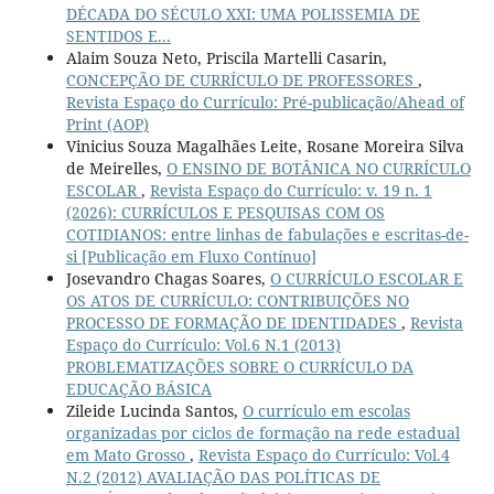
DÉCADA DO SÉCULO XXI: UMA POLISSEMIA DE
SENTIDOS E...
Alaim Souza Neto, Priscila Martelli Casarin,
CONCEPÇÃO DE CURRÍCULO DE PROFESSORES
,
Revista Espaço do Currículo: Pré-publicação/Ahead of
Print (AOP)
Vinicius Souza Magalhães Leite, Rosane Moreira Silva
de Meirelles,
O ENSINO DE BOTÂNICA NO CURRÍCULO
ESCOLAR
,
Revista Espaço do Currículo: v. 19 n. 1
(2026): CURRÍCULOS E PESQUISAS COM OS
COTIDIANOS: entre linhas de fabulações e escritas-de-
si [Publicação em Fluxo Contínuo]
Josevandro Chagas Soares,
O CURRÍCULO ESCOLAR E
OS ATOS DE CURRÍCULO: CONTRIBUIÇÕES NO
PROCESSO DE FORMAÇÃO DE IDENTIDADES
,
Revista
Espaço do Currículo: Vol.6 N.1 (2013)
PROBLEMATIZAÇÕES SOBRE O CURRÍCULO DA
EDUCAÇÃO BÁSICA
Zileide Lucinda Santos,
O currículo em escolas
organizadas por ciclos de formação na rede estadual
em Mato Grosso
,
Revista Espaço do Currículo: Vol.4
N.2 (2012) AVALIAÇÃO DAS POLÍTICAS DE