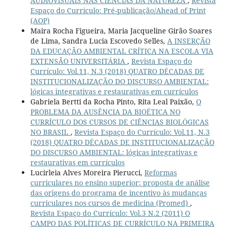
AUDIOVISUAIS NAS CIÊNCIAS DA NATUREZA
,
Revista
Espaço do Currículo: Pré-publicação/Ahead of Print
(AOP)
Maira Rocha Figueira, Maria Jacqueline Girão Soares
de Lima, Sandra Lucia Escovedo Selles,
A INSERÇÃO
DA EDUCAÇÃO AMBIENTAL CRÍTICA NA ESCOLA VIA
EXTENSÃO UNIVERSITÁRIA
,
Revista Espaço do
Currículo: Vol.11, N.3 (2018) QUATRO DÉCADAS DE
INSTITUCIONALIZAÇÃO DO DISCURSO AMBIENTAL:
lógicas integrativas e restaurativas em currículos
Gabriela Bertti da Rocha Pinto, Rita Leal Paixão,
O
PROBLEMA DA AUSÊNCIA DA BIOÉTICA NO
CURRÍCULO DOS CURSOS DE CIÊNCIAS BIOLÓGICAS
NO BRASIL
,
Revista Espaço do Currículo: Vol.11, N.3
(2018) QUATRO DÉCADAS DE INSTITUCIONALIZAÇÃO
DO DISCURSO AMBIENTAL: lógicas integrativas e
restaurativas em currículos
Lucirleia Alves Moreira Pierucci,
Reformas
curriculares no ensino superior: proposta de análise
das origens do programa de incentivo às mudanças
curriculares nos cursos de medicina (Promed)
,
Revista Espaço do Currículo: Vol.3 N.2 (2011) O
CAMPO DAS POLÍTICAS DE CURRÍCULO NA PRIMEIRA