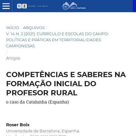
INÍCIO
/
ARQUIVOS
/
V. 14 N. 2 (2021): CURRÍCULO E ESCOLAS DO CAMPO:
POLÍTICAS E PRÁTICAS EM TERRITORIALIDADES
CAMPONESAS
/
Artigos
COMPETÊNCIAS E SABERES NA
FORMAÇÃO INICIAL DO
PROFESOR RURAL
o caso da Catalunha (Espanha)
Roser Boix
Universidade de Barcelona, Espanha.