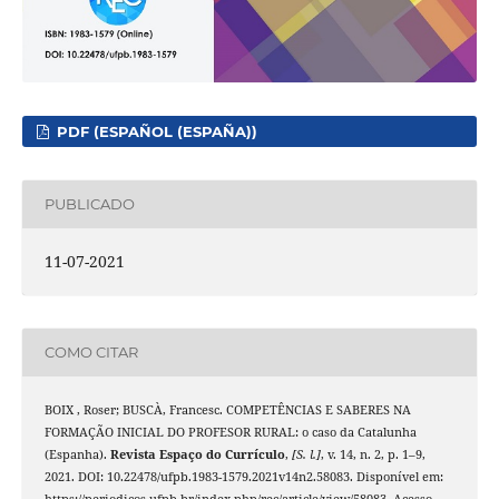
PDF (ESPAÑOL (ESPAÑA))
PUBLICADO
11-07-2021
COMO CITAR
BOIX , Roser; BUSCÀ, Francesc. COMPETÊNCIAS E SABERES NA
FORMAÇÃO INICIAL DO PROFESOR RURAL: o caso da Catalunha
(Espanha).
Revista Espaço do Currículo
,
[S. l.]
, v. 14, n. 2, p. 1–9,
2021. DOI: 10.22478/ufpb.1983-1579.2021v14n2.58083. Disponível em:
https://periodicos.ufpb.br/index.php/rec/article/view/58083. Acesso