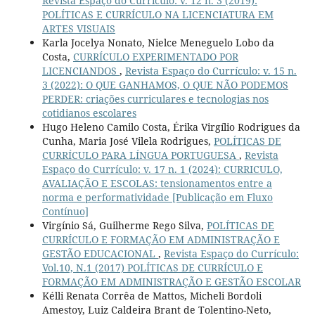
Revista Espaço do Currículo: v. 12 n. 3 (2019):
POLÍTICAS E CURRÍCULO NA LICENCIATURA EM
ARTES VISUAIS
Karla Jocelya Nonato, Nielce Meneguelo Lobo da
Costa,
CURRÍCULO EXPERIMENTADO POR
LICENCIANDOS
,
Revista Espaço do Currículo: v. 15 n.
3 (2022): O QUE GANHAMOS, O QUE NÃO PODEMOS
PERDER: criações curriculares e tecnologias nos
cotidianos escolares
Hugo Heleno Camilo Costa, Érika Virgílio Rodrigues da
Cunha, Maria José Vilela Rodrigues,
POLÍTICAS DE
CURRÍCULO PARA LÍNGUA PORTUGUESA
,
Revista
Espaço do Currículo: v. 17 n. 1 (2024): CURRICULO,
AVALIAÇÃO E ESCOLAS: tensionamentos entre a
norma e performatividade [Publicação em Fluxo
Contínuo]
Virgínio Sá, Guilherme Rego Silva,
POLÍTICAS DE
CURRÍCULO E FORMAÇÃO EM ADMINISTRAÇÃO E
GESTÃO EDUCACIONAL
,
Revista Espaço do Currículo:
Vol.10, N.1 (2017) POLÍTICAS DE CURRÍCULO E
FORMAÇÃO EM ADMINISTRAÇÃO E GESTÃO ESCOLAR
Kélli Renata Corrêa de Mattos, Micheli Bordoli
Amestoy, Luiz Caldeira Brant de Tolentino-Neto,