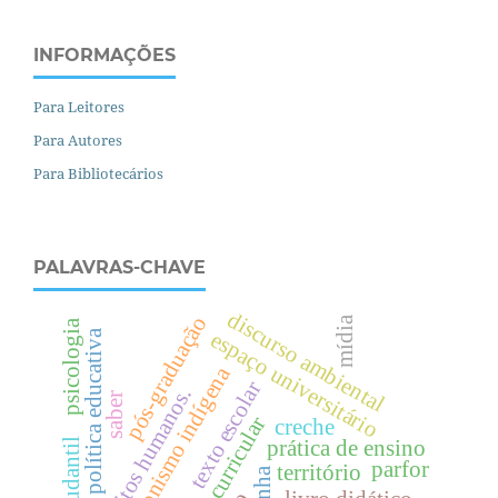
INFORMAÇÕES
Para Leitores
Para Autores
Para Bibliotecários
PALAVRAS-CHAVE
discurso ambiental
pós-graduação
mídia
psicologia
espaço universitário
política educativa
protagonismo indígena
texto escolar
.
saber
diretriz curricular
creche
prática de ensino
parfor
território