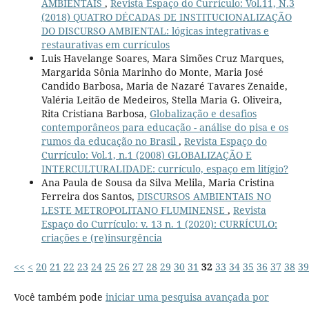
AMBIENTAIS
,
Revista Espaço do Currículo: Vol.11, N.3
(2018) QUATRO DÉCADAS DE INSTITUCIONALIZAÇÃO
DO DISCURSO AMBIENTAL: lógicas integrativas e
restaurativas em currículos
Luis Havelange Soares, Mara Simões Cruz Marques,
Margarida Sônia Marinho do Monte, Maria José
Candido Barbosa, Maria de Nazaré Tavares Zenaide,
Valéria Leitão de Medeiros, Stella Maria G. Oliveira,
Rita Cristiana Barbosa,
Globalização e desafios
contemporâneos para educação - análise do pisa e os
rumos da educação no Brasil
,
Revista Espaço do
Currículo: Vol.1, n.1 (2008) GLOBALIZAÇÃO E
INTERCULTURALIDADE: currículo, espaço em litígio?
Ana Paula de Sousa da Silva Melila, Maria Cristina
Ferreira dos Santos,
DISCURSOS AMBIENTAIS NO
LESTE METROPOLITANO FLUMINENSE
,
Revista
Espaço do Currículo: v. 13 n. 1 (2020): CURRÍCULO:
criações e (re)insurgência
<<
<
20
21
22
23
24
25
26
27
28
29
30
31
32
33
34
35
36
37
38
39
Você também pode
iniciar uma pesquisa avançada por