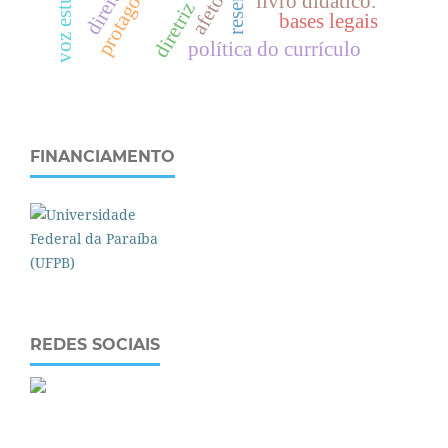
voz estudantil
d
i
r
e
i
t
o
s
h
u
m
a
n
o
s
resenha
afeto
livro didático.
bases legais
política do currículo
FINANCIAMENTO
REDES SOCIAIS