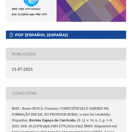
PDF (ESPAÑOL (ESPAÑA))
PUBLICADO
11-07-2021
COMO CITAR
BOIX , Roser; BUSCÀ, Francesc. COMPETÊNCIAS E SABERES NA
FORMAÇÃO INICIAL DO PROFESOR RURAL: o caso da Catalunha
(Espanha).
Revista Espaço do Currículo
,
[S. l.]
, v. 14, n. 2, p. 1–9,
2021. DOI: 10.22478/ufpb.1983-1579.2021v14n2.58083. Disponível em:
https://periodicos.ufpb.br/index.php/rec/article/view/58083. Acesso