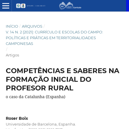
INÍCIO
/
ARQUIVOS
/
V. 14 N. 2 (2021): CURRÍCULO E ESCOLAS DO CAMPO:
POLÍTICAS E PRÁTICAS EM TERRITORIALIDADES
CAMPONESAS
/
Artigos
COMPETÊNCIAS E SABERES NA
FORMAÇÃO INICIAL DO
PROFESOR RURAL
o caso da Catalunha (Espanha)
Roser Boix
Universidade de Barcelona, Espanha.