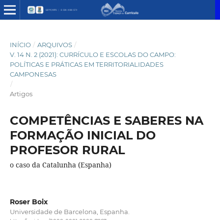
INÍCIO
/
ARQUIVOS
/
V. 14 N. 2 (2021): CURRÍCULO E ESCOLAS DO CAMPO:
POLÍTICAS E PRÁTICAS EM TERRITORIALIDADES
CAMPONESAS
/
Artigos
COMPETÊNCIAS E SABERES NA
FORMAÇÃO INICIAL DO
PROFESOR RURAL
o caso da Catalunha (Espanha)
Roser Boix
Universidade de Barcelona, Espanha.