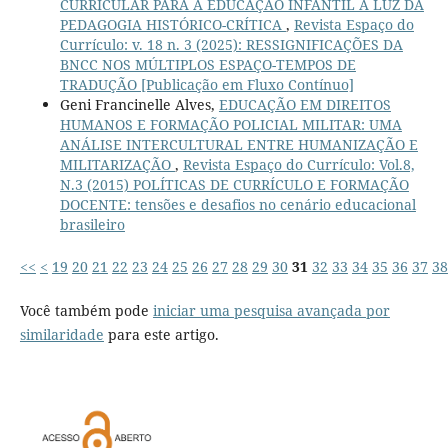
CURRICULAR PARA A EDUCAÇÃO INFANTIL À LUZ DA
PEDAGOGIA HISTÓRICO-CRÍTICA
,
Revista Espaço do
Currículo: v. 18 n. 3 (2025): RESSIGNIFICAÇÕES DA
BNCC NOS MÚLTIPLOS ESPAÇO-TEMPOS DE
TRADUÇÃO [Publicação em Fluxo Contínuo]
Geni Francinelle Alves,
EDUCAÇÃO EM DIREITOS
HUMANOS E FORMAÇÃO POLICIAL MILITAR: UMA
ANÁLISE INTERCULTURAL ENTRE HUMANIZAÇÃO E
MILITARIZAÇÃO
,
Revista Espaço do Currículo: Vol.8,
N.3 (2015) POLÍTICAS DE CURRÍCULO E FORMAÇÃO
DOCENTE: tensões e desafios no cenário educacional
brasileiro
<<
<
19
20
21
22
23
24
25
26
27
28
29
30
31
32
33
34
35
36
37
38
Você também pode
iniciar uma pesquisa avançada por
similaridade
para este artigo.