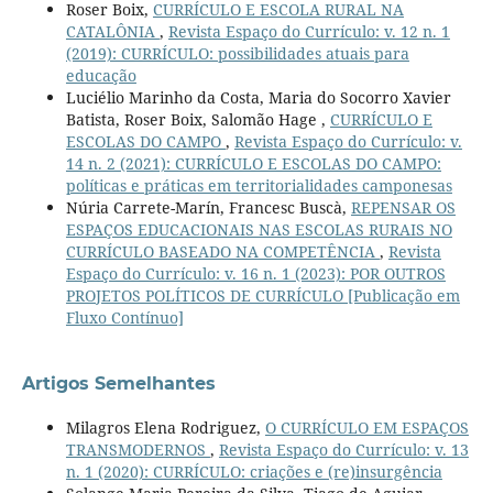
Roser Boix,
CURRÍCULO E ESCOLA RURAL NA
CATALÔNIA
,
Revista Espaço do Currículo: v. 12 n. 1
(2019): CURRÍCULO: possibilidades atuais para
educação
Luciélio Marinho da Costa, Maria do Socorro Xavier
Batista, Roser Boix, Salomão Hage ,
CURRÍCULO E
ESCOLAS DO CAMPO
,
Revista Espaço do Currículo: v.
14 n. 2 (2021): CURRÍCULO E ESCOLAS DO CAMPO:
políticas e práticas em territorialidades camponesas
Núria Carrete-Marín, Francesc Buscà,
REPENSAR OS
ESPAÇOS EDUCACIONAIS NAS ESCOLAS RURAIS NO
CURRÍCULO BASEADO NA COMPETÊNCIA
,
Revista
Espaço do Currículo: v. 16 n. 1 (2023): POR OUTROS
PROJETOS POLÍTICOS DE CURRÍCULO [Publicação em
Fluxo Contínuo]
Artigos Semelhantes
Milagros Elena Rodriguez,
O CURRÍCULO EM ESPAÇOS
TRANSMODERNOS
,
Revista Espaço do Currículo: v. 13
n. 1 (2020): CURRÍCULO: criações e (re)insurgência