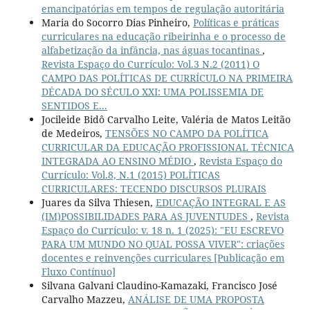
emancipatórias em tempos de regulação autoritária
Maria do Socorro Dias Pinheiro,
Políticas e práticas
curriculares na educação ribeirinha e o processo de
alfabetização da infância, nas águas tocantinas
,
Revista Espaço do Currículo: Vol.3 N.2 (2011) O
CAMPO DAS POLÍTICAS DE CURRÍCULO NA PRIMEIRA
DÉCADA DO SÉCULO XXI: UMA POLISSEMIA DE
SENTIDOS E...
Jocileide Bidô Carvalho Leite, Valéria de Matos Leitão
de Medeiros,
TENSÕES NO CAMPO DA POLÍTICA
CURRICULAR DA EDUCAÇÃO PROFISSIONAL TÉCNICA
INTEGRADA AO ENSINO MÉDIO
,
Revista Espaço do
Currículo: Vol.8, N.1 (2015) POLÍTICAS
CURRICULARES: TECENDO DISCURSOS PLURAIS
Juares da Silva Thiesen,
EDUCAÇÃO INTEGRAL E AS
(IM)POSSIBILIDADES PARA AS JUVENTUDES
,
Revista
Espaço do Currículo: v. 18 n. 1 (2025): "EU ESCREVO
PARA UM MUNDO NO QUAL POSSA VIVER": criações
docentes e reinvenções curriculares [Publicação em
Fluxo Contínuo]
Silvana Galvani Claudino-Kamazaki, Francisco José
Carvalho Mazzeu,
ANÁLISE DE UMA PROPOSTA