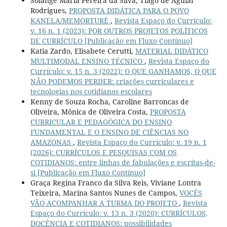
Solange Maria Pereira da Silva, Tiago de Aguiar
Rodrigues,
PROPOSTA DIDÁTICA PARA O POVO
KANELA/MEMORTURÉ
,
Revista Espaço do Currículo:
v. 16 n. 1 (2023): POR OUTROS PROJETOS POLÍTICOS
DE CURRÍCULO [Publicação em Fluxo Contínuo]
Katia Zardo, Elisabete Cerutti,
MATERIAL DIDÁTICO
MULTIMODAL ENSINO TÉCNICO
,
Revista Espaço do
Currículo: v. 15 n. 3 (2022): O QUE GANHAMOS, O QUE
NÃO PODEMOS PERDER: criações curriculares e
tecnologias nos cotidianos escolares
Kenny de Souza Rocha, Caroline Barroncas de
Oliveira, Mônica de Oliveira Costa,
PROPOSTA
CURRICULAR E PEDAGÓGICA DO ENSINO
FUNDAMENTAL E O ENSINO DE CIÊNCIAS NO
AMAZONAS
,
Revista Espaço do Currículo: v. 19 n. 1
(2026): CURRÍCULOS E PESQUISAS COM OS
COTIDIANOS: entre linhas de fabulações e escritas-de-
si [Publicação em Fluxo Contínuo]
Graça Regina Franco da Silva Reis, Viviane Lontra
Teixeira, Marina Santos Nunes de Campos,
VOCÊS
VÃO ACOMPANHAR A TURMA DO PROJETO
,
Revista
Espaço do Currículo: v. 13 n. 3 (2020): CURRÍCULOS,
DOCÊNCIA E COTIDIANOS: possibilidades