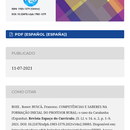
PDF (ESPAÑOL (ESPAÑA))
PUBLICADO
11-07-2021
COMO CITAR
BOIX , Roser; BUSCÀ, Francesc. COMPETÊNCIAS E SABERES NA
FORMAÇÃO INICIAL DO PROFESOR RURAL: o caso da Catalunha
(Espanha).
Revista Espaço do Currículo
,
[S. l.]
, v. 14, n. 2, p. 1–9,
2021. DOI: 10.22478/ufpb.1983-1579.2021v14n2.58083. Disponível em:
https://periodicos.ufpb.br/index.php/rec/article/view/58083. Acesso