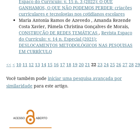
Espaço do Currículo: v. 15 n. 3 (2022): O QUE
GANHAMOS, O QUE NÃO PODEMOS PERDER: criações
curriculares e tecnologias nos cotidianos escolares
Maria Antonia Ramos de Azevedo , Amanda Rezende
Costa Xavier, Pâmela Christina Gonçalves de Morais,
CONSTRUÇÃO DE REDES TEMÁTICAS
,
Revista Espaço
do Currículo: v. 14 n. Especial (2021):
DESLOCAMENTOS METODOLÓGICOS NAS PESQUISAS
EM CURRÍCULO
<<
<
10
11
12
13
14
15
16
17
18
19
20
21
22
23
24
25
26
27
28
29
Você também pode
iniciar uma pesquisa avançada por
similaridade
para este artigo.