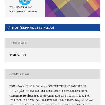
PDF (ESPAÑOL (ESPAÑA))
PUBLICADO
11-07-2021
COMO CITAR
BOIX , Roser; BUSCÀ, Francesc. COMPETÊNCIAS E SABERES NA
FORMAÇÃO INICIAL DO PROFESOR RURAL: o caso da Catalunha
(Espanha).
Revista Espaço do Currículo
,
[S. l.]
, v. 14, n. 2, p. 1–9,
2021. DOI: 10.22478/ufpb.1983-1579.2021v14n2.58083. Disponível em:
https://periodicos.ufpb.br/index.php/rec/article/view/58083. Acesso