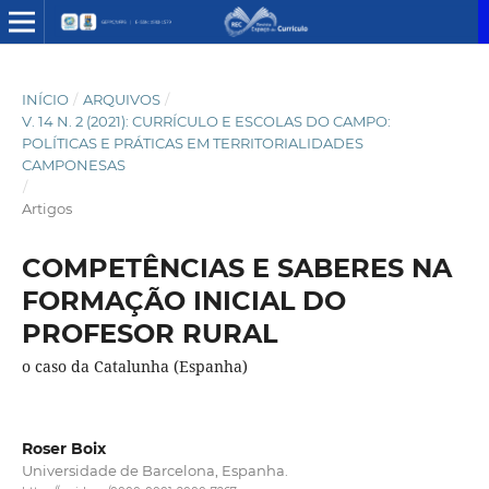
INÍCIO
/
ARQUIVOS
/
V. 14 N. 2 (2021): CURRÍCULO E ESCOLAS DO CAMPO:
POLÍTICAS E PRÁTICAS EM TERRITORIALIDADES
CAMPONESAS
/
Artigos
COMPETÊNCIAS E SABERES NA
FORMAÇÃO INICIAL DO
PROFESOR RURAL
o caso da Catalunha (Espanha)
Roser Boix
Universidade de Barcelona, Espanha.