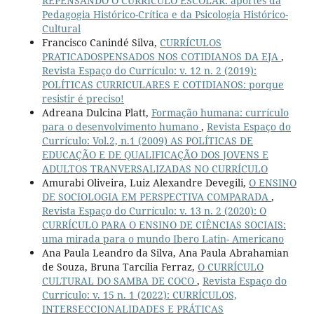
REPENSANDO O CURRÍCULO ESCOLAR: aportes da
Pedagogia Histórico-Crítica e da Psicologia Histórico-
Cultural
Francisco Canindé Silva,
CURRÍCULOS
PRATICADOSPENSADOS NOS COTIDIANOS DA EJA
,
Revista Espaço do Currículo: v. 12 n. 2 (2019):
POLÍTICAS CURRICULARES E COTIDIANOS: porque
resistir é preciso!
Adreana Dulcina Platt,
Formação humana: currículo
para o desenvolvimento humano
,
Revista Espaço do
Currículo: Vol.2, n.1 (2009) AS POLÍTICAS DE
EDUCAÇÃO E DE QUALIFICAÇÃO DOS JOVENS E
ADULTOS TRANVERSALIZADAS NO CURRÍCULO
Amurabi Oliveira, Luiz Alexandre Devegili,
O ENSINO
DE SOCIOLOGIA EM PERSPECTIVA COMPARADA
,
Revista Espaço do Currículo: v. 13 n. 2 (2020): O
CURRÍCULO PARA O ENSINO DE CIÊNCIAS SOCIAIS:
uma mirada para o mundo Ibero Latin- Americano
Ana Paula Leandro da Silva, Ana Paula Abrahamian
de Souza, Bruna Tarcília Ferraz,
O CURRÍCULO
CULTURAL DO SAMBA DE COCO
,
Revista Espaço do
Currículo: v. 15 n. 1 (2022): CURRÍCULOS,
INTERSECCIONALIDADES E PRÁTICAS