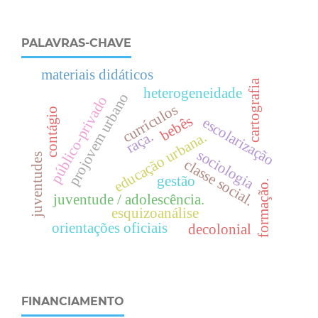
PALAVRAS-CHAVE
materiais didáticos
cartografia
heterogeneidade
projovem urbano
público-privado
currículos
contágio
bebês
escolarização
raça.
.
sociologia
e
d
u
c
a
ç
ã
o
u
r
b
a
n
a
juventudes
c
l
a
s
s
e
o
c
i
a
l
gestão
s
.
formação.
juventude / adolescência.
esquizoanálise
orientações oficiais
decolonial
FINANCIAMENTO