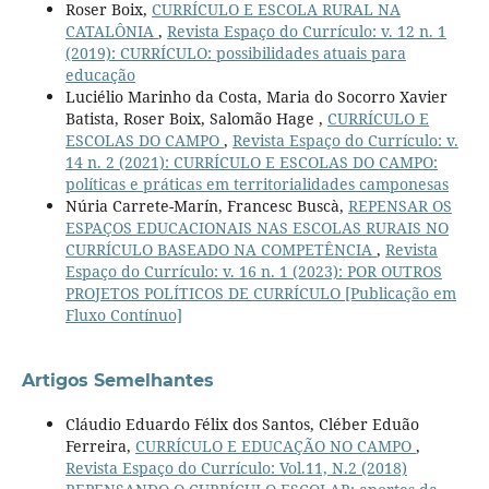
Roser Boix,
CURRÍCULO E ESCOLA RURAL NA
CATALÔNIA
,
Revista Espaço do Currículo: v. 12 n. 1
(2019): CURRÍCULO: possibilidades atuais para
educação
Luciélio Marinho da Costa, Maria do Socorro Xavier
Batista, Roser Boix, Salomão Hage ,
CURRÍCULO E
ESCOLAS DO CAMPO
,
Revista Espaço do Currículo: v.
14 n. 2 (2021): CURRÍCULO E ESCOLAS DO CAMPO:
políticas e práticas em territorialidades camponesas
Núria Carrete-Marín, Francesc Buscà,
REPENSAR OS
ESPAÇOS EDUCACIONAIS NAS ESCOLAS RURAIS NO
CURRÍCULO BASEADO NA COMPETÊNCIA
,
Revista
Espaço do Currículo: v. 16 n. 1 (2023): POR OUTROS
PROJETOS POLÍTICOS DE CURRÍCULO [Publicação em
Fluxo Contínuo]
Artigos Semelhantes
Cláudio Eduardo Félix dos Santos, Cléber Eduão
Ferreira,
CURRÍCULO E EDUCAÇÃO NO CAMPO
,
Revista Espaço do Currículo: Vol.11, N.2 (2018)