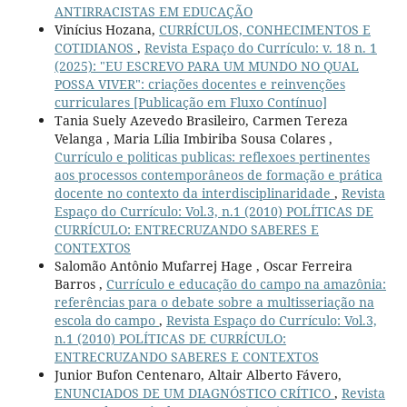
ANTIRRACISTAS EM EDUCAÇÃO
Vinícius Hozana,
CURRÍCULOS, CONHECIMENTOS E
COTIDIANOS
,
Revista Espaço do Currículo: v. 18 n. 1
(2025): "EU ESCREVO PARA UM MUNDO NO QUAL
POSSA VIVER": criações docentes e reinvenções
curriculares [Publicação em Fluxo Contínuo]
Tania Suely Azevedo Brasileiro, Carmen Tereza
Velanga , Maria Lília Imbiriba Sousa Colares ,
Currículo e politicas publicas: reflexoes pertinentes
aos processos contemporâneos de formação e prática
docente no contexto da interdisciplinaridade
,
Revista
Espaço do Currículo: Vol.3, n.1 (2010) POLÍTICAS DE
CURRÍCULO: ENTRECRUZANDO SABERES E
CONTEXTOS
Salomão Antônio Mufarrej Hage , Oscar Ferreira
Barros ,
Currículo e educação do campo na amazônia:
referências para o debate sobre a multisseriação na
escola do campo
,
Revista Espaço do Currículo: Vol.3,
n.1 (2010) POLÍTICAS DE CURRÍCULO:
ENTRECRUZANDO SABERES E CONTEXTOS
Junior Bufon Centenaro, Altair Alberto Fávero,
ENUNCIADOS DE UM DIAGNÓSTICO CRÍTICO
,
Revista