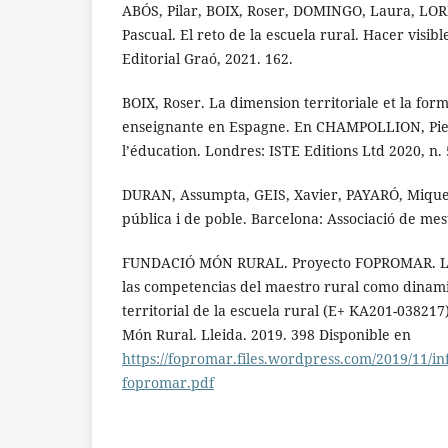
ABÓS, Pilar, BOIX, Roser, DOMINGO, Laura, LO
Pascual. El reto de la escuela rural. Hacer visible
Editorial Graó, 2021. 162.
BOIX, Roser. La dimension territoriale et la for
enseignante en Espagne. En CHAMPOLLION, Pierr
l’éducation. Londres: ISTE Editions Ltd 2020, n. 
DURAN, Assumpta, GEIS, Xavier, PAYARÓ, Miquel. 
pública i de poble. Barcelona: Associació de mes
FUNDACIÓ MÓN RURAL. Proyecto FOPROMAR. La 
las competencias del maestro rural como dinam
territorial de la escuela rural (E+ KA201-038217
Món Rural. Lleida. 2019. 398 Disponible en
https://fopromar.files.wordpress.com/2019/11/in
fopromar.pdf