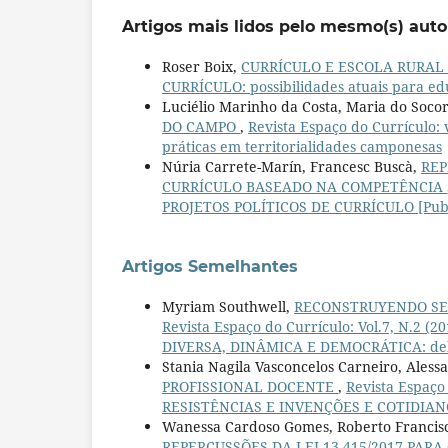
Artigos mais lidos pelo mesmo(s) auto
Roser Boix,
CURRÍCULO E ESCOLA RURAL
CURRÍCULO: possibilidades atuais para e
Luciélio Marinho da Costa, Maria do Socor
DO CAMPO
,
Revista Espaço do Currículo:
práticas em territorialidades camponesas
Núria Carrete-Marín, Francesc Buscà,
REP
CURRÍCULO BASEADO NA COMPETÊNCIA
PROJETOS POLÍTICOS DE CURRÍCULO [Publ
Artigos Semelhantes
Myriam Southwell,
RECONSTRUYENDO SE
Revista Espaço do Currículo: Vol.7, N
DIVERSA, DINÂMICA E DEMOCRÁTICA: deba
Stania Nagila Vasconcelos Carneiro, Aless
PROFISSIONAL DOCENTE
,
Revista Espaço
RESISTÊNCIAS E INVENÇÕES E COTIDIANO
Wanessa Cardoso Gomes, Roberto Francis
REPERCUSSÕES DA LEI 13.415/2017 PAR