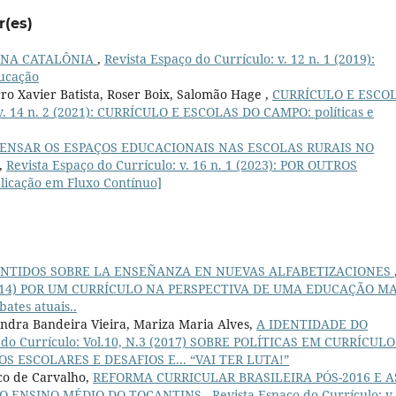
r(es)
 NA CATALÔNIA
,
Revista Espaço do Currículo: v. 12 n. 1 (2019):
ducação
ro Xavier Batista, Roser Boix, Salomão Hage ,
CURRÍCULO E ESCO
 v. 14 n. 2 (2021): CURRÍCULO E ESCOLAS DO CAMPO: políticas e
ENSAR OS ESPAÇOS EDUCACIONAIS NAS ESCOLAS RURAIS NO
,
Revista Espaço do Currículo: v. 16 n. 1 (2023): POR OUTROS
icação em Fluxo Contínuo]
NTIDOS SOBRE LA ENSEÑANZA EN NUEVAS ALFABETIZACIONES
.2 (2014) POR UM CURRÍCULO NA PERSPECTIVA DE UMA EDUCAÇÃO MA
tes atuais..
andra Bandeira Vieira, Mariza Maria Alves,
A IDENTIDADE DO
 do Currículo: Vol.10, N.3 (2017) SOBRE POLÍTICAS EM CURRÍCULO
S ESCOLARES E DESAFIOS E... “VAI TER LUTA!”
co de Carvalho,
REFORMA CURRICULAR BRASILEIRA PÓS-2016 E A
A O ENSINO MÉDIO DO TOCANTINS
,
Revista Espaço do Currículo: v.