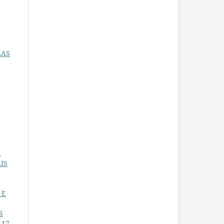
LAS
,
IS
 E
S
 17