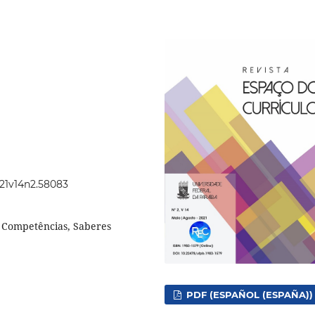
021v14n2.58083
, Competências, Saberes
PDF (ESPAÑOL (ESPAÑA))