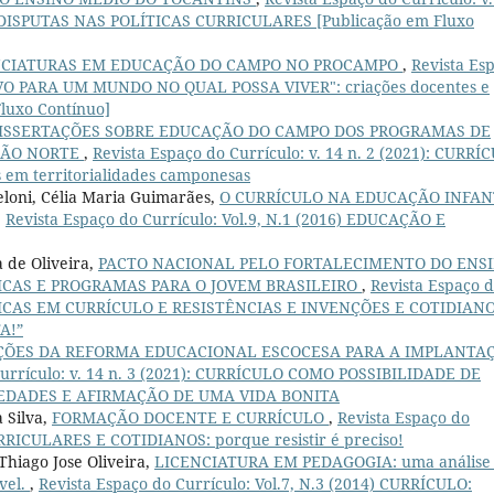
DISPUTAS NAS POLÍTICAS CURRICULARES [Publicação em Fluxo
NCIATURAS EM EDUCAÇÃO DO CAMPO NO PROCAMPO
,
Revista Es
CREVO PARA UM MUNDO NO QUAL POSSA VIVER": criações docentes e
Fluxo Contínuo]
DISSERTAÇÕES SOBRE EDUCAÇÃO DO CAMPO DOS PROGRAMAS DE
IÃO NORTE
,
Revista Espaço do Currículo: v. 14 n. 2 (2021): CURRÍ
 em territorialidades camponesas
Meloni, Célia Maria Guimarães,
O CURRÍCULO NA EDUCAÇÃO INFAN
,
Revista Espaço do Currículo: Vol.9, N.1 (2016) EDUCAÇÃO E
a de Oliveira,
PACTO NACIONAL PELO FORTALECIMENTO DO ENS
ICAS E PROGRAMAS PARA O JOVEM BRASILEIRO
,
Revista Espaço 
OLÍTICAS EM CURRÍCULO E RESISTÊNCIAS E INVENÇÕES E COTIDIAN
A!”
IÇÕES DA REFORMA EDUCACIONAL ESCOCESA PARA A IMPLANTA
Currículo: v. 14 n. 3 (2021): CURRÍCULO COMO POSSIBILIDADE DE
IEDADES E AFIRMAÇÃO DE UMA VIDA BONITA
 Silva,
FORMAÇÃO DOCENTE E CURRÍCULO
,
Revista Espaço do
CURRICULARES E COTIDIANOS: porque resistir é preciso!
Thiago Jose Oliveira,
LICENCIATURA EM PEDAGOGIA: uma análise
vel.
,
Revista Espaço do Currículo: Vol.7, N.3 (2014) CURRÍCULO: