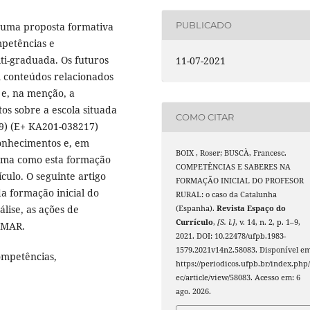
PUBLICADO
r uma proposta formativa
mpetências e
ti-graduada. Os futuros
11-07-2021
 conteúdos relacionados
 e, na menção, a
s sobre a escola situada
COMO CITAR
19) (E+ KA201-038217)
conhecimentos e, em
BOIX , Roser; BUSCÀ, Francesc.
orma como esta formação
COMPETÊNCIAS E SABERES NA
ículo. O seguinte artigo
FORMAÇÃO INICIAL DO PROFESOR
da formação inicial do
RURAL: o caso da Catalunha
álise, as ações de
(Espanha).
Revista Espaço do
Currículo
,
[S. l.]
, v. 14, n. 2, p. 1–9,
OMAR.
2021. DOI: 10.22478/ufpb.1983-
1579.2021v14n2.58083. Disponível em
competências,
https://periodicos.ufpb.br/index.php/
ec/article/view/58083. Acesso em: 6
ago. 2026.