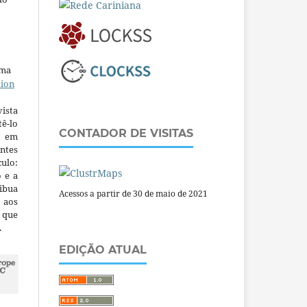
uma
tion
ista
ê-lo
CONTADOR DE VISITAS
m em
ntes
culo:
o e a
ibua
Acessos a partir de 30 de maio de 2021
 aos
a que
.
EDIÇÃO ATUAL