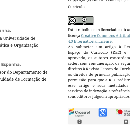
Currículo
Este trabalho está licenciado sob 
anha.
licença
Creative Commons Attribu
la Universidade de
4.0 International License
.
ática e Organização
Ao submeter um artigo à Rev
Espaço do Currículo (REC) e t
aprovado, os autores concorda
ceder, sem remuneração, os segui
, Espanha.
direitos à Revista Espaço do Currí
ssor do Departamento de
os direitos de primeira publicaçã
aculdade de Formação de
permissão para que a REC redistr
esse artigo e seus metadados
serviços de indexação e referênci
seus editores julguem apropriados
0
0