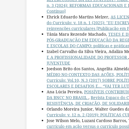
n. 3 (2024): REFORMAS EDUCACIONAIS E 
Contínuo]
Ehrick Eduardo Martins Melzer,
AS LICE
do Currículo: v. 18 n. 1 (2025): "EU ES
reinvenções curriculares [Publicação em 
Tânia Mara Rezende Machado,
TESES E 
PÓS-GRADUAÇÃO EM EDUCAÇÃO DA REG
E ESCOLAS DO CAMPO: políticas e práticas
Izabel Carvalho da Silva Vieira, Adaliza 
E A PROFISSIONALIDADE DO PROFESSOR
JUVENTUDE
Joedson Brito dos Santos, Angelita Almeid
MÉDIO NO CONTEXTO DAS AÇÕES, POLÍT
Currículo: Vol.10, N.3 (2017) SOBRE P
ESCOLARES E DESAFIOS E... “VAI TER LUT
Ana Lúcia Pereira,
POSSÍVEIS CONTRIBU
DA BNCC NO BRASIL
,
Revista Espaço do 
RESISTÊNCIA, DE CRIAÇÃO, DE SOLIDAR
Orlando Moreira Junior, Walter Guedes da
Currículo: v. 12 n. 2 (2019): POLÍTICAS 
Jose Wilson Melo, Luzani Cardoso Barros, 
currículo em ação versus o currículo possí