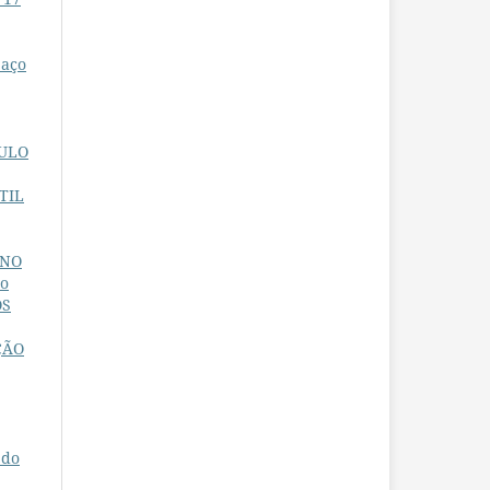
paço
CULO
TIL
INO
do
OS
ÇÃO
 do