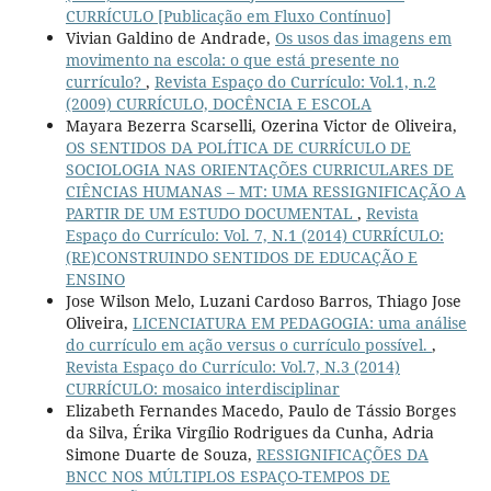
CURRÍCULO [Publicação em Fluxo Contínuo]
Vivian Galdino de Andrade,
Os usos das imagens em
movimento na escola: o que está presente no
currículo?
,
Revista Espaço do Currículo: Vol.1, n.2
(2009) CURRÍCULO, DOCÊNCIA E ESCOLA
Mayara Bezerra Scarselli, Ozerina Victor de Oliveira,
OS SENTIDOS DA POLÍTICA DE CURRÍCULO DE
SOCIOLOGIA NAS ORIENTAÇÕES CURRICULARES DE
CIÊNCIAS HUMANAS – MT: UMA RESSIGNIFICAÇÃO A
PARTIR DE UM ESTUDO DOCUMENTAL
,
Revista
Espaço do Currículo: Vol. 7, N.1 (2014) CURRÍCULO:
(RE)CONSTRUINDO SENTIDOS DE EDUCAÇÃO E
ENSINO
Jose Wilson Melo, Luzani Cardoso Barros, Thiago Jose
Oliveira,
LICENCIATURA EM PEDAGOGIA: uma análise
do currículo em ação versus o currículo possível.
,
Revista Espaço do Currículo: Vol.7, N.3 (2014)
CURRÍCULO: mosaico interdisciplinar
Elizabeth Fernandes Macedo, Paulo de Tássio Borges
da Silva, Érika Virgílio Rodrigues da Cunha, Adria
Simone Duarte de Souza,
RESSIGNIFICAÇÕES DA
BNCC NOS MÚLTIPLOS ESPAÇO-TEMPOS DE