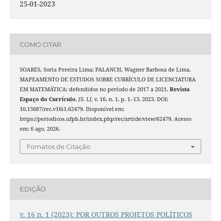
25-01-2023
COMO CITAR
SOARES, Soria Pereira Lima; PALANCH, Wagner Barbosa de Lima.
MAPEAMENTO DE ESTUDOS SOBRE CURRÍCULO DE LICENCIATURA
EM MATEMÁTICA: defendidos no período de 2017 a 2021.
Revista
Espaço do Currículo
,
[S. l.]
, v. 16, n. 1, p. 1–13, 2023. DOI:
10.15687/rec.v16i1.62479. Disponível em:
https://periodicos.ufpb.br/index.php/rec/article/view/62479. Acesso
em: 6 ago. 2026.
Fomatos de Citação
EDIÇÃO
v. 16 n. 1 (2023): POR OUTROS PROJETOS POLÍTICOS