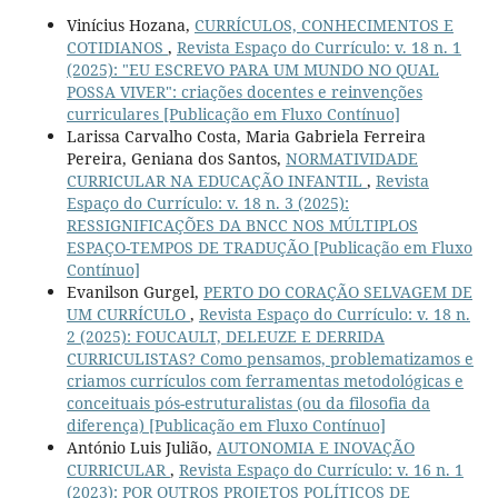
Vinícius Hozana,
CURRÍCULOS, CONHECIMENTOS E
COTIDIANOS
,
Revista Espaço do Currículo: v. 18 n. 1
(2025): "EU ESCREVO PARA UM MUNDO NO QUAL
POSSA VIVER": criações docentes e reinvenções
curriculares [Publicação em Fluxo Contínuo]
Larissa Carvalho Costa, Maria Gabriela Ferreira
Pereira, Geniana dos Santos,
NORMATIVIDADE
CURRICULAR NA EDUCAÇÃO INFANTIL
,
Revista
Espaço do Currículo: v. 18 n. 3 (2025):
RESSIGNIFICAÇÕES DA BNCC NOS MÚLTIPLOS
ESPAÇO-TEMPOS DE TRADUÇÃO [Publicação em Fluxo
Contínuo]
Evanilson Gurgel,
PERTO DO CORAÇÃO SELVAGEM DE
UM CURRÍCULO
,
Revista Espaço do Currículo: v. 18 n.
2 (2025): FOUCAULT, DELEUZE E DERRIDA
CURRICULISTAS? Como pensamos, problematizamos e
criamos currículos com ferramentas metodológicas e
conceituais pós-estruturalistas (ou da filosofia da
diferença) [Publicação em Fluxo Contínuo]
António Luis Julião,
AUTONOMIA E INOVAÇÃO
CURRICULAR
,
Revista Espaço do Currículo: v. 16 n. 1
(2023): POR OUTROS PROJETOS POLÍTICOS DE