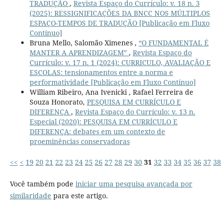
TRADUÇÃO
,
Revista Espaço do Currículo: v. 18 n. 3
(2025): RESSIGNIFICAÇÕES DA BNCC NOS MÚLTIPLOS
ESPAÇO-TEMPOS DE TRADUÇÃO [Publicação em Fluxo
Contínuo]
Bruna Mello, Salomão Ximenes ,
“O FUNDAMENTAL É
MANTER A APRENDIZAGEM”
,
Revista Espaço do
Currículo: v. 17 n. 1 (2024): CURRICULO, AVALIAÇÃO E
ESCOLAS: tensionamentos entre a norma e
performatividade [Publicação em Fluxo Contínuo]
William Ribeiro, Ana Ivenicki , Rafael Ferreira de
Souza Honorato,
PESQUISA EM CURRÍCULO E
DIFERENÇA
,
Revista Espaço do Currículo: v. 13 n.
Especial (2020): PESQUISA EM CURRÍCULO E
DIFERENÇA: debates em um contexto de
proeminências conservadoras
<<
<
19
20
21
22
23
24
25
26
27
28
29
30
31
32
33
34
35
36
37
38
Você também pode
iniciar uma pesquisa avançada por
similaridade
para este artigo.