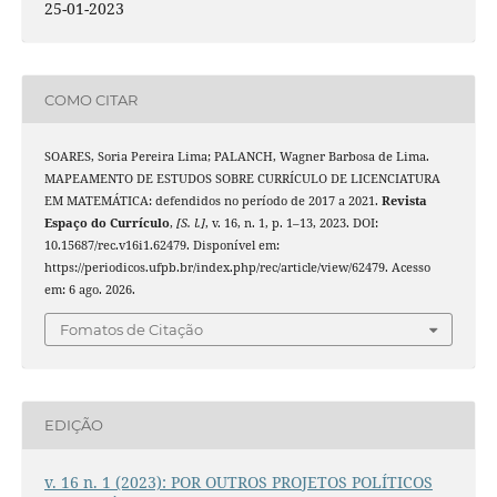
25-01-2023
COMO CITAR
SOARES, Soria Pereira Lima; PALANCH, Wagner Barbosa de Lima.
MAPEAMENTO DE ESTUDOS SOBRE CURRÍCULO DE LICENCIATURA
EM MATEMÁTICA: defendidos no período de 2017 a 2021.
Revista
Espaço do Currículo
,
[S. l.]
, v. 16, n. 1, p. 1–13, 2023. DOI:
10.15687/rec.v16i1.62479. Disponível em:
https://periodicos.ufpb.br/index.php/rec/article/view/62479. Acesso
em: 6 ago. 2026.
Fomatos de Citação
EDIÇÃO
v. 16 n. 1 (2023): POR OUTROS PROJETOS POLÍTICOS