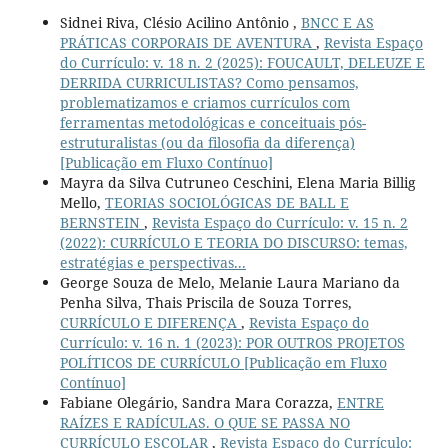
Sidnei Riva, Clésio Acilino Antônio ,
BNCC E AS
PRÁTICAS CORPORAIS DE AVENTURA
,
Revista Espaço
do Currículo: v. 18 n. 2 (2025): FOUCAULT, DELEUZE E
DERRIDA CURRICULISTAS? Como pensamos,
problematizamos e criamos currículos com
ferramentas metodológicas e conceituais pós-
estruturalistas (ou da filosofia da diferença)
[Publicação em Fluxo Contínuo]
Mayra da Silva Cutruneo Ceschini, Elena Maria Billig
Mello,
TEORIAS SOCIOLÓGICAS DE BALL E
BERNSTEIN
,
Revista Espaço do Currículo: v. 15 n. 2
(2022): CURRÍCULO E TEORIA DO DISCURSO: temas,
estratégias e perspectivas...
George Souza de Melo, Melanie Laura Mariano da
Penha Silva, Thais Priscila de Souza Torres,
CURRÍCULO E DIFERENÇA
,
Revista Espaço do
Currículo: v. 16 n. 1 (2023): POR OUTROS PROJETOS
POLÍTICOS DE CURRÍCULO [Publicação em Fluxo
Contínuo]
Fabiane Olegário, Sandra Mara Corazza,
ENTRE
RAÍZES E RADÍCULAS. O QUE SE PASSA NO
CURRÍCULO ESCOLAR
,
Revista Espaço do Currículo: