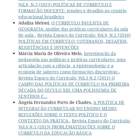
Vol.8, N.3 (2015) POLÍTICAS DE CURRÍCULO E
FORMAÇÃO DOCENTE: tensões e desafios no cenário
educacional brasileiro
Adaliza Meloni,
O CURRÍCULO PAULISTA DE
GEOGRAFIA: análise das práticas curriculares da sala
de aula
,
Revista Espaço do Currículo: Vol.9, N.2 (2016)
POLÍTICAS EM CURRÍCULO: COTIDIANOS, DESAFIOS,
RESISTÊNCIAS E INVENÇÕES
Márcia Maria de Oliveira Melo,
Investigação da
pedagogia nas políticas e práticas curriculares: uma
articulação com a ciência, a epistemologia/ e a
ecologia de saberes como formações discursivas
,
Revista Espaço do Currículo: Vol.3 N.2 (2011) O
CAMPO DAS POLÍTICAS DE CURRÍCULO NA PRIMEIRA
DÉCADA DO SÉCULO XXI: UMA POLISSEMIA DE
SENTIDOS E...
Ângela Fernandez Porto de Chades,
A POLÍTICA DE
INTEGRAÇÃO CURRICULAR NO ENSINO MÉDIO:
REFLEXÕES SOBRE O TEXTO POLÍTICO E O
CONTEXTO DA PRÁTICA
,
Revista Espaço do Currículo:
Vol.6 N.1 (2013) PROBLEMATIZAÇÕES SOBRE O
CURRÍCULO DA EDUCAÇÃO BÁSICA