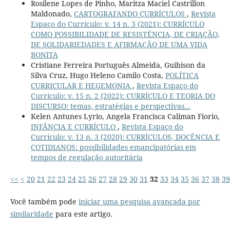
Rosilene Lopes de Pinho, Maritza Maciel Castrillon
Maldonado,
CARTOGRAFANDO CURRÍCULOS
,
Revista
Espaço do Currículo: v. 14 n. 3 (2021): CURRÍCULO
COMO POSSIBILIDADE DE RESISTÊNCIA, DE CRIAÇÃO,
DE SOLIDARIEDADES E AFIRMAÇÃO DE UMA VIDA
BONITA
Cristiane Ferreira Português Almeida, Guibison da
Silva Cruz, Hugo Heleno Camilo Costa,
POLÍTICA
CURRICULAR E HEGEMONIA
,
Revista Espaço do
Currículo: v. 15 n. 2 (2022): CURRÍCULO E TEORIA DO
DISCURSO: temas, estratégias e perspectivas...
Kelen Antunes Lyrio, Angela Francisca Caliman Fiorio,
INFÂNCIA E CURRÍCULO
,
Revista Espaço do
Currículo: v. 13 n. 3 (2020): CURRÍCULOS, DOCÊNCIA E
COTIDIANOS: possibilidades emancipatórias em
tempos de regulação autoritária
<<
<
20
21
22
23
24
25
26
27
28
29
30
31
32
33
34
35
36
37
38
39
Você também pode
iniciar uma pesquisa avançada por
similaridade
para este artigo.