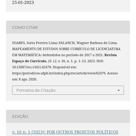
25-01-2023
COMO CITAR
SOARES, Soria Pereira Lima; PALANCH, Wagner Barbosa de Lima.
MAPEAMENTO DE ESTUDOS SOBRE CURRÍCULO DE LICENCIATURA
EM MATEMÁTICA: defendidos no período de 2017 a 2021.
Revista
Espaço do Currículo
,
[S. l.]
, v. 16, n. 1, p. 1–13, 2023. DOI:
10.15687/rec.v16i1.62479. Disponível em:
https://periodicos.ufpb.br/index.php/rec/article/view/62479. Acesso
em: 8 ago. 2026.
Fomatos de Citação
EDIÇÃO
v. 16 n. 1 (2023): POR OUTROS PROJETOS POLÍTICOS