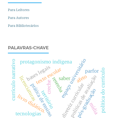
Para Leitores
Para Autores
Para Bibliotecários
PALAVRAS-CHAVE
espaço universitário
currículo narrativo
protagonismo indígena
bases legais
texto escolar
política do currículo
parfor
afeto
políticas de avaliação
licenciaturas
saber
resenha
creche
diretriz curricular
prática de ensino
pós-graduação
território
livro didático.
mídia
tecnologias