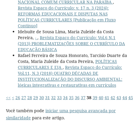
NACIONAL COMUM CURRICULAR NA PARAÍBA
,
Revista Espaço do Currículo: v. 17 n. 3 (2024):
REFORMAS EDUCACIONAIS E DISPUTAS NAS
POLÍTICAS CURRICULARES [Publicação em Fluxo
Contínuo]
Idelsuite de Sousa Lima, Maria Zuleide da Costa
Pereira,
-
,
Revista Espaço do Currículo: Vol.6 N.1
(2013) PROBLEMATIZAÇÕES SOBRE O CURRÍCULO DA
EDUCAÇÃO BÁSICA
Rafael Ferreira de Souza Honorato, Tarcísio Duarte da
Costa, Maria Zuleide da Costa Pereira,
POLÍTICAS
CURRICULARES E EJA
,
Revista Espaço do Currículo:
Vol.11, N.3 (2018) QUATRO DÉCADAS DE
INSTITUCIONALIZAÇÃO DO DISCURSO AMBIENTAL:
lógicas integrativas e restaurativas em currículos
<<
<
26
27
28
29
30
31
32
33
34
35
36
37
38
39
40
41
42
43
44
45
Você também pode
iniciar uma pesquisa avançada por
similaridade
para este artigo.