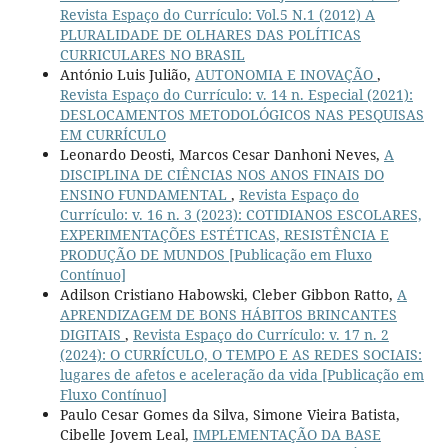
Revista Espaço do Currículo: Vol.5 N.1 (2012) A
PLURALIDADE DE OLHARES DAS POLÍTICAS
CURRICULARES NO BRASIL
António Luis Julião,
AUTONOMIA E INOVAÇÃO
,
Revista Espaço do Currículo: v. 14 n. Especial (2021):
DESLOCAMENTOS METODOLÓGICOS NAS PESQUISAS
EM CURRÍCULO
Leonardo Deosti, Marcos Cesar Danhoni Neves,
A
DISCIPLINA DE CIÊNCIAS NOS ANOS FINAIS DO
ENSINO FUNDAMENTAL
,
Revista Espaço do
Currículo: v. 16 n. 3 (2023): COTIDIANOS ESCOLARES,
EXPERIMENTAÇÕES ESTÉTICAS, RESISTÊNCIA E
PRODUÇÃO DE MUNDOS [Publicação em Fluxo
Contínuo]
Adilson Cristiano Habowski, Cleber Gibbon Ratto,
A
APRENDIZAGEM DE BONS HÁBITOS BRINCANTES
DIGITAIS
,
Revista Espaço do Currículo: v. 17 n. 2
(2024): O CURRÍCULO, O TEMPO E AS REDES SOCIAIS:
lugares de afetos e aceleração da vida [Publicação em
Fluxo Contínuo]
Paulo Cesar Gomes da Silva, Simone Vieira Batista,
Cibelle Jovem Leal,
IMPLEMENTAÇÃO DA BASE