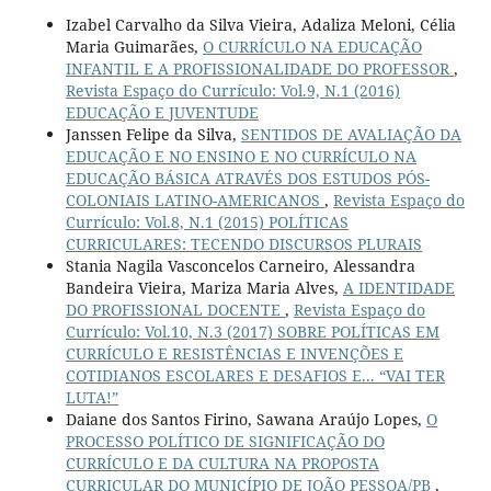
Izabel Carvalho da Silva Vieira, Adaliza Meloni, Célia
Maria Guimarães,
O CURRÍCULO NA EDUCAÇÃO
INFANTIL E A PROFISSIONALIDADE DO PROFESSOR
,
Revista Espaço do Currículo: Vol.9, N.1 (2016)
EDUCAÇÃO E JUVENTUDE
Janssen Felipe da Silva,
SENTIDOS DE AVALIAÇÃO DA
EDUCAÇÃO E NO ENSINO E NO CURRÍCULO NA
EDUCAÇÃO BÁSICA ATRAVÉS DOS ESTUDOS PÓS-
COLONIAIS LATINO-AMERICANOS
,
Revista Espaço do
Currículo: Vol.8, N.1 (2015) POLÍTICAS
CURRICULARES: TECENDO DISCURSOS PLURAIS
Stania Nagila Vasconcelos Carneiro, Alessandra
Bandeira Vieira, Mariza Maria Alves,
A IDENTIDADE
DO PROFISSIONAL DOCENTE
,
Revista Espaço do
Currículo: Vol.10, N.3 (2017) SOBRE POLÍTICAS EM
CURRÍCULO E RESISTÊNCIAS E INVENÇÕES E
COTIDIANOS ESCOLARES E DESAFIOS E... “VAI TER
LUTA!”
Daiane dos Santos Firino, Sawana Araújo Lopes,
O
PROCESSO POLÍTICO DE SIGNIFICAÇÃO DO
CURRÍCULO E DA CULTURA NA PROPOSTA
CURRICULAR DO MUNICÍPIO DE JOÃO PESSOA/PB
,