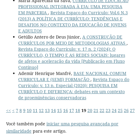
Maria Aparecida da Silva,
CURRÍCULO DE EDUCAÇÃO
PROFISSIONAL INTEGRADA À EJA: UMA PESQUISA
EM PARCERIA
,
Revista Espaço do Currículo: Vol.6 N.3
(2013) A POLÍTICA DE CURRÍCULO: TENDÊNCIAS E
DESAFIOS NO CONTEXTO DA EDUCAÇÃO DE JOVENS
E ADULTOS
Getúlio Antero de Deus Júnior,
A CONSTRUÇÃO DE
CURRÍCULOS POR MEIO DE METODOLOGIAS ATIVAS
,
Revista Espaço do Currículo: v. 17 n. 2 (2024): O
CURRÍCULO, O TEMPO E AS REDES SOCIAIS: lugares
de afetos e aceleração da vida [Publicação em Fluxo
Contínuo]
Ademir Henrique Manfré,
BASE NACIONAL COMUM
CURRICULAR E (SEMI) FORMAÇÃO
,
Revista Espaço do
Currículo: v. 13 n. Especial (2020): PESQUISA EM
CURRÍCULO E DIFERENÇA: debates em um contexto
de proeminências conservadoras
<<
<
7
8
9
10
11
12
13
14
15
16
17
18
19
20
21
22
23
24
25
26
27
Você também pode
iniciar uma pesquisa avançada por
similaridade
para este artigo.