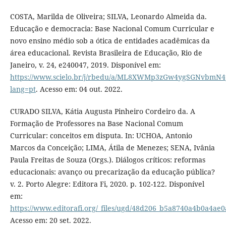
COSTA, Marilda de Oliveira; SILVA, Leonardo Almeida da.
Educação e democracia: Base Nacional Comum Curricular e
novo ensino médio sob a ótica de entidades acadêmicas da
área educacional. Revista Brasileira de Educação, Rio de
Janeiro, v. 24, e240047, 2019. Disponível em:
https://www.scielo.br/j/rbedu/a/ML8XWMp3zGw4ygSGNvbmN4
lang=pt
. Acesso em: 04 out. 2022.
CURADO SILVA, Kátia Augusta Pinheiro Cordeiro da. A
Formação de Professores na Base Nacional Comum
Curricular: conceitos em disputa. In: UCHOA, Antonio
Marcos da Conceição; LIMA, Átila de Menezes; SENA, Ivânia
Paula Freitas de Souza (Orgs.). Diálogos críticos: reformas
educacionais: avanço ou precarização da educação pública?
v. 2. Porto Alegre: Editora Fi, 2020. p. 102-122. Disponível
em:
https://www.editorafi.org/_files/ugd/48d206_b5a8740a4b0a4ae
Acesso em: 20 set. 2022.