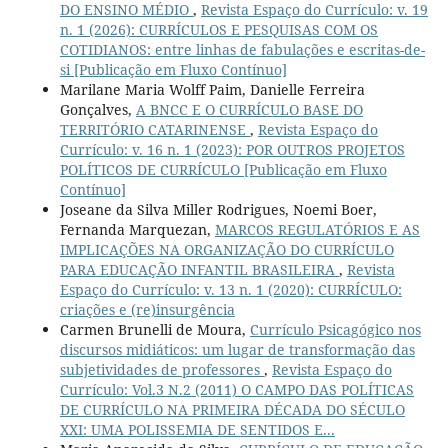
DO ENSINO MÉDIO
,
Revista Espaço do Currículo: v. 19
n. 1 (2026): CURRÍCULOS E PESQUISAS COM OS
COTIDIANOS: entre linhas de fabulações e escritas-de-
si [Publicação em Fluxo Contínuo]
Marilane Maria Wolff Paim, Danielle Ferreira
Gonçalves,
A BNCC E O CURRÍCULO BASE DO
TERRITÓRIO CATARINENSE
,
Revista Espaço do
Currículo: v. 16 n. 1 (2023): POR OUTROS PROJETOS
POLÍTICOS DE CURRÍCULO [Publicação em Fluxo
Contínuo]
Joseane da Silva Miller Rodrigues, Noemi Boer,
Fernanda Marquezan,
MARCOS REGULATÓRIOS E AS
IMPLICAÇÕES NA ORGANIZAÇÃO DO CURRÍCULO
PARA EDUCAÇÃO INFANTIL BRASILEIRA
,
Revista
Espaço do Currículo: v. 13 n. 1 (2020): CURRÍCULO:
criações e (re)insurgência
Carmen Brunelli de Moura,
Currículo Psicagógico nos
discursos midiáticos: um lugar de transformação das
subjetividades de professores
,
Revista Espaço do
Currículo: Vol.3 N.2 (2011) O CAMPO DAS POLÍTICAS
DE CURRÍCULO NA PRIMEIRA DÉCADA DO SÉCULO
XXI: UMA POLISSEMIA DE SENTIDOS E...