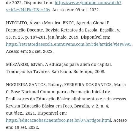
de 2022. Disponível em:
https://www.youtube.com/watch?
v=bLzvI44PkrU&t=20s
. Acesso em: 09 set. 2022.
HYPÓLITO, Álvaro Moreira. BNCC, Agenda Global E
Formação Docente. Revista Retratos da Escola, Brasília, v.
13, n. 25, p. 187-201, jan./maio, 2019. Disponível em:
https://retratosdaescola.emnuvens.com.br/rde/article/view/995
.
Acesso em: 22 set. 2022.
MÉSZÁROS, István. A educação para além do capital.
Tradução Isa Tavares. São Paulo: Boitempo, 2008.
NOGUEIRA SANTOS, Raiany; FERREIRA DOS SANTOS, Maria
C. Base Nacional Comum para a Formação Inicial de
Professores da Educação Básica: alinhamentos e retrocessos.
Revista Educação Básica em Foco, Brasília, v. 2, n. 4,
out./dez., 2021. Disponível em:
https://educacaobasicaemfoco.net.br/07/Artigos.html
. Acesso
em: 19 set. 2022.