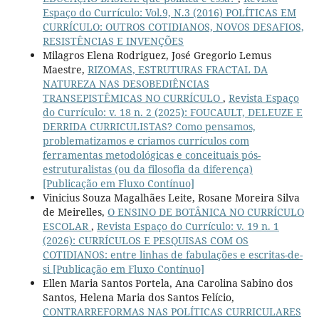
Espaço do Currículo: Vol.9, N.3 (2016) POLÍTICAS EM
CURRÍCULO: OUTROS COTIDIANOS, NOVOS DESAFIOS,
RESISTÊNCIAS E INVENÇÕES
Milagros Elena Rodriguez, José Gregorio Lemus
Maestre,
RIZOMAS, ESTRUTURAS FRACTAL DA
NATUREZA NAS DESOBEDIÊNCIAS
TRANSEPISTÊMICAS NO CURRÍCULO
,
Revista Espaço
do Currículo: v. 18 n. 2 (2025): FOUCAULT, DELEUZE E
DERRIDA CURRICULISTAS? Como pensamos,
problematizamos e criamos currículos com
ferramentas metodológicas e conceituais pós-
estruturalistas (ou da filosofia da diferença)
[Publicação em Fluxo Contínuo]
Vinicius Souza Magalhães Leite, Rosane Moreira Silva
de Meirelles,
O ENSINO DE BOTÂNICA NO CURRÍCULO
ESCOLAR
,
Revista Espaço do Currículo: v. 19 n. 1
(2026): CURRÍCULOS E PESQUISAS COM OS
COTIDIANOS: entre linhas de fabulações e escritas-de-
si [Publicação em Fluxo Contínuo]
Ellen Maria Santos Portela, Ana Carolina Sabino dos
Santos, Helena Maria dos Santos Felício,
CONTRARREFORMAS NAS POLÍTICAS CURRICULARES