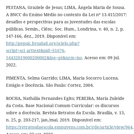
PESTANA, Graziele de Jesus; LIMA, Ângela Maria de Sousa.
A BNCC do Ensino Médio no contexto da Lei nº 13.415/2017:
desafios e perspectivas para as juventudes das escolas
públicas. Semin., Ciênc. Soc. Hum., Londrina, v. 40, n. 2, p.
147-166, dez., 2019. Disponível em:
http://pepsic.bvsalud.org/scielo.php?
script=sci_arttext&pid=S1676-
54432019000200002&lng=pt&nrm=iso
. Acesso em: 09 jul.
2022.
PIMENTA, Selma Garrido; LIMA, Maria Socorro Lucena.
Estágio e Docência. São Paulo: Cortez, 2004.
ROCHA, Nathália Fernandes Egito; PEREIRA, Maria Zuleide
da Costa. Base Nacional Comum Curricular: os discursos
sobre a docência. Revista Retratos da Escola. Brasília, v. 13,
n. 25, p. 203-217, jan./mai. 2019. Disponível em:
https://retratosdaescola.emnuvens.com.br/rde/article/view/964
.