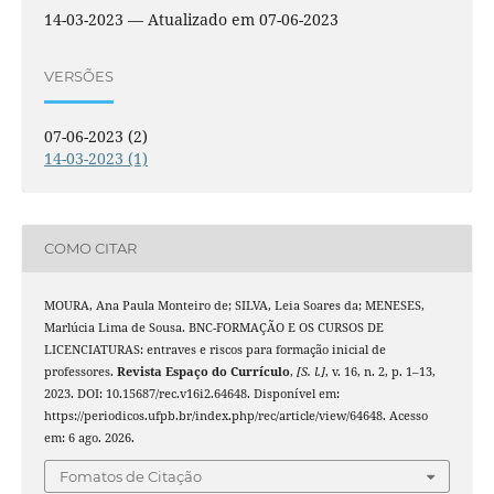
14-03-2023 — Atualizado em 07-06-2023
VERSÕES
07-06-2023 (2)
14-03-2023 (1)
COMO CITAR
MOURA, Ana Paula Monteiro de; SILVA, Leia Soares da; MENESES,
Marlúcia Lima de Sousa. BNC-FORMAÇÃO E OS CURSOS DE
LICENCIATURAS: entraves e riscos para formação inicial de
professores.
Revista Espaço do Currículo
,
[S. l.]
, v. 16, n. 2, p. 1–13,
2023. DOI: 10.15687/rec.v16i2.64648. Disponível em:
https://periodicos.ufpb.br/index.php/rec/article/view/64648. Acesso
em: 6 ago. 2026.
Fomatos de Citação