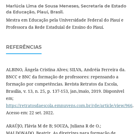
Marlúcia Lima de Sousa Meneses,
Secretaria de Estado
da Educação, Piauí, Brasil.
Mestra em Educação pela Universidade Federal do Piauí e
Professora da Rede Estaduial de Ensino do Piauí.
REFERÊNCIAS
ALBINO, Ângela Cristina Alves; SILVA, Andréia Ferreira da.
BNCC e BNC da formação de professores: repensando a
formação por competências. Revista Retratos da Escola,
Brasília, v. 13, n. 25, p. 137-153, jan./maio, 2019. Disponível
em;
https://retratosdaescola.emnuvens.com.br/rde/article/view/966
.
Acesso em: 22 set. 2022.
ARAÚJO, Flávia M de B; SOUZA, Juliana R de O.;
MALDONADO, Beatriz. As diretrizes para formação de