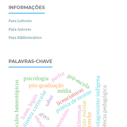
INFORMAÇÕES
Para Leitores
Para Autores
Para Bibliotecários
PALAVRAS-CHAVE
parfor
pré-escola
psicologia
protagonismo indígena
currículos heterotópicos
pós-graduação
residência pedagógica
licenciaturas
mídia
prática de ensino
diretriz curricular
bases legais
saber
texto escolar
diferenças
território
afeto
creche
resenha