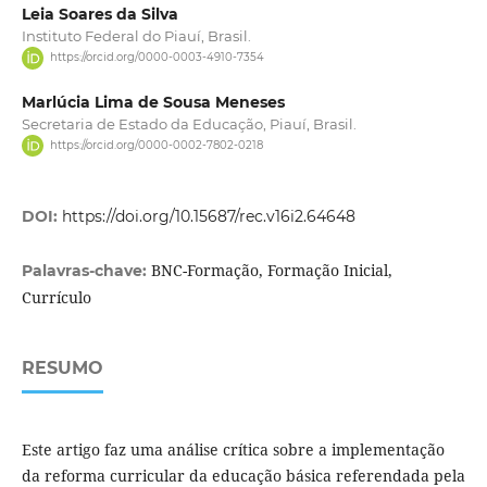
Leia Soares da Silva
Instituto Federal do Piauí, Brasil.
https://orcid.org/0000-0003-4910-7354
Marlúcia Lima de Sousa Meneses
Secretaria de Estado da Educação, Piauí, Brasil.
https://orcid.org/0000-0002-7802-0218
DOI:
https://doi.org/10.15687/rec.v16i2.64648
BNC-Formação, Formação Inicial,
Palavras-chave:
Currículo
RESUMO
Este artigo faz uma análise crítica sobre a implementação
da reforma curricular da educação básica referendada pela