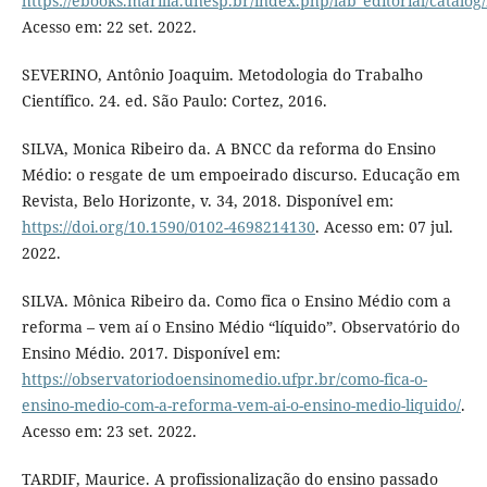
https://ebooks.marilia.unesp.br/index.php/lab_editorial/catalog
Acesso em: 22 set. 2022.
SEVERINO, Antônio Joaquim. Metodologia do Trabalho
Científico. 24. ed. São Paulo: Cortez, 2016.
SILVA, Monica Ribeiro da. A BNCC da reforma do Ensino
Médio: o resgate de um empoeirado discurso. Educação em
Revista, Belo Horizonte, v. 34, 2018. Disponível em:
https://doi.org/10.1590/0102-4698214130
. Acesso em: 07 jul.
2022.
SILVA. Mônica Ribeiro da. Como fica o Ensino Médio com a
reforma – vem aí o Ensino Médio “líquido”. Observatório do
Ensino Médio. 2017. Disponível em:
https://observatoriodoensinomedio.ufpr.br/como-fica-o-
ensino-medio-com-a-reforma-vem-ai-o-ensino-medio-liquido/
.
Acesso em: 23 set. 2022.
TARDIF, Maurice. A profissionalização do ensino passado