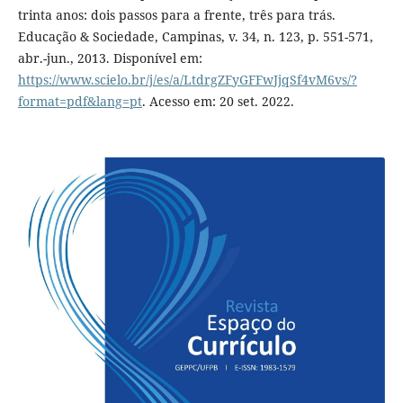
trinta anos: dois passos para a frente, três para trás.
Educação & Sociedade, Campinas, v. 34, n. 123, p. 551-571,
abr.-jun., 2013. Disponível em:
https://www.scielo.br/j/es/a/LtdrgZFyGFFwJjqSf4vM6vs/?
format=pdf&lang=pt
. Acesso em: 20 set. 2022.