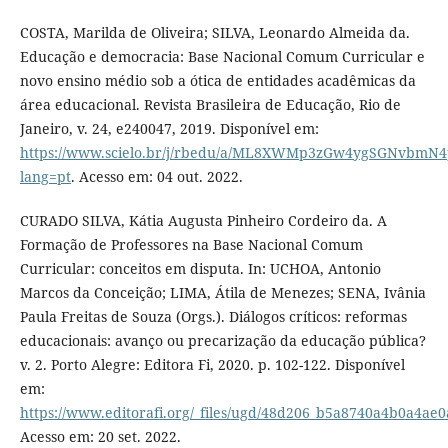
COSTA, Marilda de Oliveira; SILVA, Leonardo Almeida da.
Educação e democracia: Base Nacional Comum Curricular e
novo ensino médio sob a ótica de entidades acadêmicas da
área educacional. Revista Brasileira de Educação, Rio de
Janeiro, v. 24, e240047, 2019. Disponível em:
https://www.scielo.br/j/rbedu/a/ML8XWMp3zGw4ygSGNvbmN4
lang=pt
. Acesso em: 04 out. 2022.
CURADO SILVA, Kátia Augusta Pinheiro Cordeiro da. A
Formação de Professores na Base Nacional Comum
Curricular: conceitos em disputa. In: UCHOA, Antonio
Marcos da Conceição; LIMA, Átila de Menezes; SENA, Ivânia
Paula Freitas de Souza (Orgs.). Diálogos críticos: reformas
educacionais: avanço ou precarização da educação pública?
v. 2. Porto Alegre: Editora Fi, 2020. p. 102-122. Disponível
em:
https://www.editorafi.org/_files/ugd/48d206_b5a8740a4b0a4ae
Acesso em: 20 set. 2022.