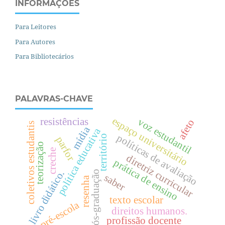
INFORMAÇÕES
Para Leitores
Para Autores
Para Bibliotecários
PALAVRAS-CHAVE
espaço universitário
resistências
voz estudantil
afeto
coletivos estudantis
mídia
política educativa
políticas de avaliação
território
parfor
teorização
creche
diretriz curricular
prática de ensino
livro didático.
pós-graduação
saber
resenha
texto escolar
pré-escola
direitos humanos.
profissão docente