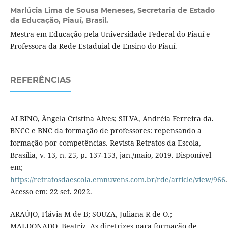
Marlúcia Lima de Sousa Meneses,
Secretaria de Estado
da Educação, Piauí, Brasil.
Mestra em Educação pela Universidade Federal do Piauí e
Professora da Rede Estaduial de Ensino do Piauí.
REFERÊNCIAS
ALBINO, Ângela Cristina Alves; SILVA, Andréia Ferreira da.
BNCC e BNC da formação de professores: repensando a
formação por competências. Revista Retratos da Escola,
Brasília, v. 13, n. 25, p. 137-153, jan./maio, 2019. Disponível
em;
https://retratosdaescola.emnuvens.com.br/rde/article/view/966
.
Acesso em: 22 set. 2022.
ARAÚJO, Flávia M de B; SOUZA, Juliana R de O.;
MALDONADO, Beatriz. As diretrizes para formação de