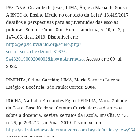
PESTANA, Graziele de Jesus; LIMA, Ângela Maria de Sousa.
A BNCC do Ensino Médio no contexto da Lei nº 13.415/2017:
desafios e perspectivas para as juventudes das escolas
públicas. Semin., Ciênc. Soc. Hum., Londrina, v. 40, n. 2, p.
147-166, dez., 2019. Disponível em:
http://pepsic.bvsalud.org/scielo.php?
script=sci_arttext&pid=S1676-
54432019000200002&lng=pt&nrm=iso
. Acesso em: 09 jul.
2022.
PIMENTA, Selma Garrido; LIMA, Maria Socorro Lucena.
Estágio e Docência. São Paulo: Cortez, 2004.
ROCHA, Nathália Fernandes Egito; PEREIRA, Maria Zuleide
da Costa. Base Nacional Comum Curricular: os discursos
sobre a docência. Revista Retratos da Escola. Brasília, v. 13,
n. 25, p. 203-217, jan./mai. 2019. Disponível em:
https://retratosdaescola.emnuvens.com.br/rde/article/view/964
.