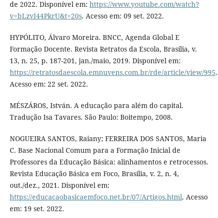
de 2022. Disponível em:
https://www.youtube.com/watch?
v=bLzvI44PkrU&t=20s
. Acesso em: 09 set. 2022.
HYPÓLITO, Álvaro Moreira. BNCC, Agenda Global E
Formação Docente. Revista Retratos da Escola, Brasília, v.
13, n. 25, p. 187-201, jan./maio, 2019. Disponível em:
https://retratosdaescola.emnuvens.com.br/rde/article/view/995
.
Acesso em: 22 set. 2022.
MÉSZÁROS, István. A educação para além do capital.
Tradução Isa Tavares. São Paulo: Boitempo, 2008.
NOGUEIRA SANTOS, Raiany; FERREIRA DOS SANTOS, Maria
C. Base Nacional Comum para a Formação Inicial de
Professores da Educação Básica: alinhamentos e retrocessos.
Revista Educação Básica em Foco, Brasília, v. 2, n. 4,
out./dez., 2021. Disponível em:
https://educacaobasicaemfoco.net.br/07/Artigos.html
. Acesso
em: 19 set. 2022.