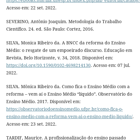
https://ebooks.marilia.unesp.br/index.php/lab_editorial/catalog
Acesso em: 22 set. 2022.
SEVERINO, Antônio Joaquim. Metodologia do Trabalho
Científico. 24. ed. São Paulo: Cortez, 2016.
SILVA, Monica Ribeiro da. A BNCC da reforma do Ensino
Médio: o resgate de um empoeirado discurso. Educação em
Revista, Belo Horizonte, v. 34, 2018. Disponível em:
https://doi.org/10.1590/0102-4698214130
. Acesso em: 07 jul.
2022.
SILVA. Mônica Ribeiro da. Como fica o Ensino Médio com a
reforma – vem aí o Ensino Médio “líquido”. Observatório do
Ensino Médio. 2017. Disponível em:
https://observatoriodoensinomedio.ufpr.br/como-fica-o-
ensino-medio-com-a-reforma-vem-ai-o-ensino-medio-liquido/
.
Acesso em: 23 set. 2022.
TARDIF, Maurice. A profissionalização do ensino passado