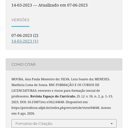
14-03-2023 — Atualizado em 07-06-2023
VERSÕES
07-06-2023 (2)
14-03-2023 (1)
COMO CITAR
MOURA, Ana Paula Monteiro de; SILVA, Leia Soares da; MENESES,
Marlúcia Lima de Sousa. BNC-FORMAÇÃO E OS CURSOS DE
LICENCIATURAS: entraves e riscos para formação inicial de
professores.
Revista Espaço do Currículo
,
[S. l.]
, v. 16, n. 2, p. 1–13,
2023. DOI: 10.15687/rec.v16i2.64648. Disponível em:
https://periodicos.ufpb.br/index.php/rec/article/view/64648. Acesso
em: 6 ago. 2026.
Fomatos de Citação