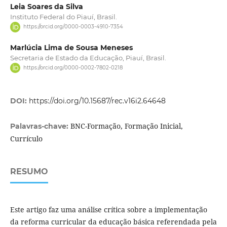
Leia Soares da Silva
Instituto Federal do Piauí, Brasil.
https://orcid.org/0000-0003-4910-7354
Marlúcia Lima de Sousa Meneses
Secretaria de Estado da Educação, Piauí, Brasil.
https://orcid.org/0000-0002-7802-0218
DOI:
https://doi.org/10.15687/rec.v16i2.64648
BNC-Formação, Formação Inicial,
Palavras-chave:
Currículo
RESUMO
Este artigo faz uma análise crítica sobre a implementação
da reforma curricular da educação básica referendada pela