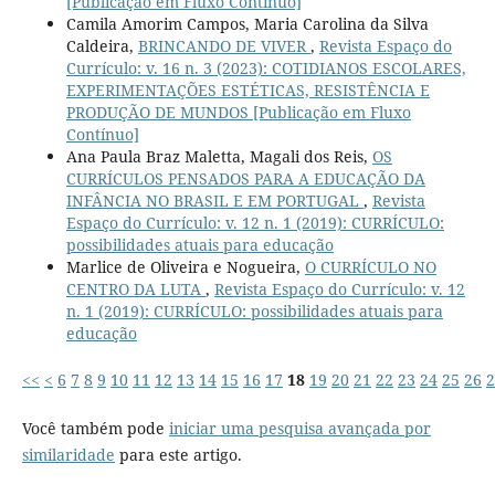
[Publicação em Fluxo Contínuo]
Camila Amorim Campos, Maria Carolina da Silva
Caldeira,
BRINCANDO DE VIVER
,
Revista Espaço do
Currículo: v. 16 n. 3 (2023): COTIDIANOS ESCOLARES,
EXPERIMENTAÇÕES ESTÉTICAS, RESISTÊNCIA E
PRODUÇÃO DE MUNDOS [Publicação em Fluxo
Contínuo]
Ana Paula Braz Maletta, Magali dos Reis,
OS
CURRÍCULOS PENSADOS PARA A EDUCAÇÃO DA
INFÂNCIA NO BRASIL E EM PORTUGAL
,
Revista
Espaço do Currículo: v. 12 n. 1 (2019): CURRÍCULO:
possibilidades atuais para educação
Marlice de Oliveira e Nogueira,
O CURRÍCULO NO
CENTRO DA LUTA
,
Revista Espaço do Currículo: v. 12
n. 1 (2019): CURRÍCULO: possibilidades atuais para
educação
<<
<
6
7
8
9
10
11
12
13
14
15
16
17
18
19
20
21
22
23
24
25
26
2
Você também pode
iniciar uma pesquisa avançada por
similaridade
para este artigo.