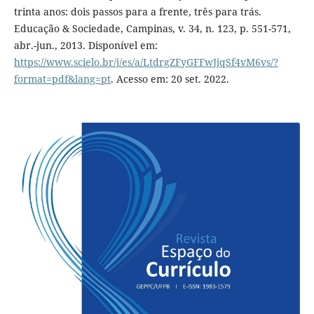
trinta anos: dois passos para a frente, três para trás.
Educação & Sociedade, Campinas, v. 34, n. 123, p. 551-571,
abr.-jun., 2013. Disponível em:
https://www.scielo.br/j/es/a/LtdrgZFyGFFwJjqSf4vM6vs/?
format=pdf&lang=pt
. Acesso em: 20 set. 2022.